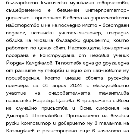
българското класическо музикално творчество,
същевременно е безценен интерпретатор-
диригент – припознат в света на диригентското
майсторство и не на последно място – всеотдаен
педагог, истински учител-мисионер, изградил
облика на мнозина български диригенти, които
работят по целия свят. Настоящата концертна
програма е конструирана от неговия ученик
Йордан Камджалов. Тя поставя една до друга една
от ранните му творби и едно от най-новите му
произведения, което имаше своята русенска
премиера на 01 април 2024 с ексклузивното
участие на очарователната талантлива
пианистка Надежда Цанова. В програмата съвсем
не случайно присъства и Осма симфония на
Дмитрий Шостакович. Признанието на великия
руски композитор и доверието му в таланта на
Казанджиев е регистрирано още в началото на