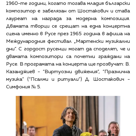
1960-те години, когато тогава младия български
композитор е забелязан от Шостакович и става
лауреат на награда за модерна композиция.
Двамата творци се срещат на една концертна
сцена именно в Русе през 1965 година в афиша на
Международния фестивал „Мартенски музикални
дни“. С гордост русенци могат да споделят, че и
двамата композитори са почетни граждани на
Русе. В програмата на концерта ще прозвучат: В.
Казанджиев - “Виртуозни движения”, “Празнична
музика” (“Псалми и ритуали”) Д. Шостакович -
Симфония № 5.