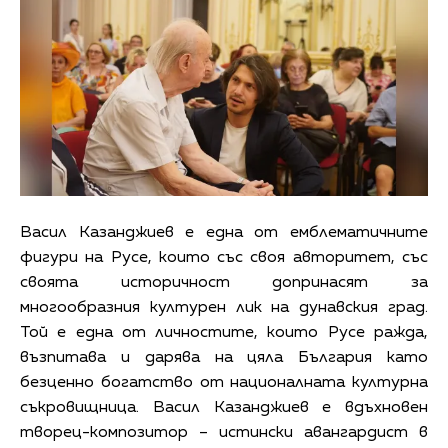
Васил Казанджиев е една от емблематичните
фигури на Русе, които със своя авторитет, със
своята историчност допринасят за
многообразния културен лик на дунавския град.
Той е една от личностите, които Русе ражда,
възпитава и дарява на цяла България като
безценно богатство от националната културна
съкровищница. Васил Казанджиев е вдъхновен
творец-композитор – истински авангардист в