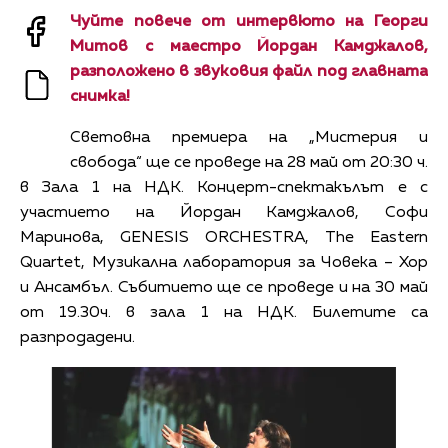
Чуйте повече от интервюто на Георги
Митов с маестро Йордан Камджалов,
разположено в звуковия файл под главната
снимка!
Световна премиера на „Мистерия и
свобода“ ще се проведе на 28 май от 20:30 ч.
в Зала 1 на НДК. Концерт-спектакълът е с
участието на Йордан Камджалов, Софи
Маринова, GENESIS ORCHESTRA, The Eastern
Quartet, Музикална лаборатория за Човека – Хор
и Ансамбъл. Събитието ще се проведе и на 30 май
от 19.30ч. в зала 1 на НДК. Билетите са
разпродадени.