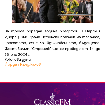
За трета поредна година предстои в Царския
Дворец във Врана истински празник на таланта,
красотата, смисъла, вдъхновението, бъдещето.
Фестивалът "Стремеж" ще се проведе от 14 до
16 юни 2024г.
Ключови думи:
Йордан Камджалов