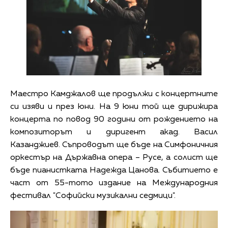
Маестро Камджалов ще продължи с концертните
си изяви и през юни. На 9 юни той ще дирижира
концерта по повод 90 години от рождението на
композиторът и диригент акад. Васил
Казанджиев. Съпроводът ще бъде на Симфоничния
оркестър на Държавна опера – Русе, а солист ще
бъде пианистката Надежда Цанова. Събитието е
част от 55-тото издание на Международния
фестивал "Софийски музикални седмици".