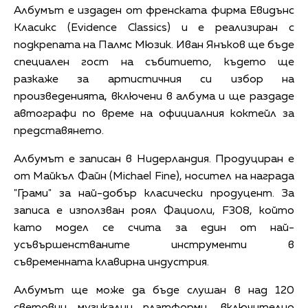
Албумът е издаден от френската фирма Евидънс
Класикс (Evidence Classics) и e реализиран с
подкрепата на Палмс Мюзик. Иван Янъков ще бъде
специален гост на събитието, където ще
разкаже за артистичния си избор на
произведенията, включени в албума и ще раздаде
автографи по време на официалния коктейл за
представянето.
Албумът е записан в Нидерландия. Продуциран е
от Майкъл Файн (Michael Fine), носител на награда
"Грами" за най-добър класически продуцент. За
записа е използван роял Фациоли, F308, който
като модел се счита за един от най-
усъвършенстваните инструменти в
съвременната клавирна индустрия.
Албумът ще може да бъде слушан в над 120