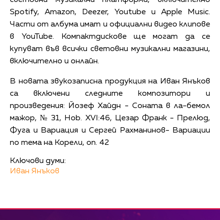
световни музикални платформи, включително
Spotify, Amazon, Deezer, Youtube и Apple Music.
Части от албума имат и официални видео клипове
в YouTube. Компактдискове ще могат да се
купуват във всички световни музикални магазини,
включително и онлайн.
В новата звукозаписна продукция на Иван Янъков
са включени следните композитори и
произведения: Йозеф Хайдн - Соната в ла-бемол
мажор, № 31, Hob. XVI:46, Цезар Франк - Прелюд,
Фуга и Вариация и Сергей Рахманинов- Вариации
по тема на Корели, оп. 42
Ключови думи:
Иван Янъков