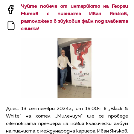
Чуйте повече от интервюто на Георги
Митов с пианиста Иван Янъков,
разположено в звуковия файл под главната
снимка!
Днес, 13 септември 2024г., от 19.00ч. в „Black &
White” на хотел „Милениум” ще се проведе
световната премиера на новия класически албум
на пианиста с международна кариера Иван Янъков.