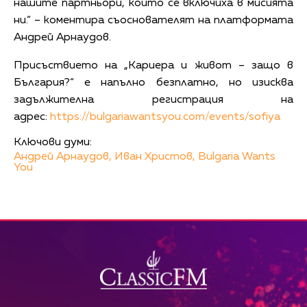
нашите партньори, които се включиха в мисията
ни.“ – коментира съоснователят на платформата
Андрей Арнаудов.
Присъствието на „Кариера и живот – защо в
България?“ е напълно безплатно, но изисква
задължителна регистрация на
адрес:
https://bulgariawantsyou.com/events/sofiya
Ключови думи:
Андрей Арнаудов,
Иван Христов,
Bulgaria Wants
You