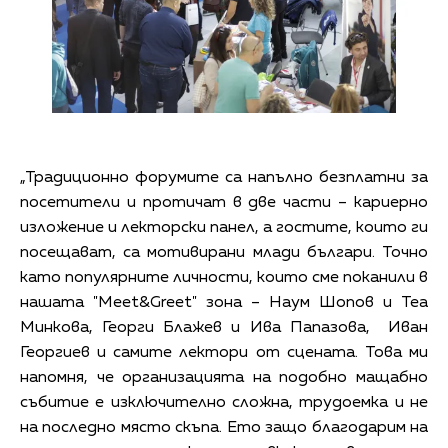
„Традиционно форумите са напълно безплатни за
посетители и протичат в две части – кариерно
изложение и лекторски панел, а гостите, които ги
посещават, са мотивирани млади българи. Точно
като популярните личности, които сме поканили в
нашата "Meet&Greеt" зона – Наум Шопов и Теа
Минкова, Георги Блажев и Ива Папазова, Иван
Георгиев и самите лектори от сцената. Това ми
напомня, че организацията на подобно мащабно
събитие е изключително сложна, трудоемка и не
на последно място скъпа. Ето защо благодарим на