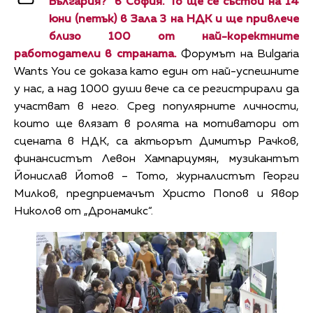
България?“ в София. То ще се състои на 14
юни (петък) в Зала 3 на НДК и ще привлече
близо 100 от най-коректните
работодатели в страната.
Форумът на Bulgaria
Wants You се доказа като един от най-успешните
у нас, а над 1000 души вече са се регистрирали да
участват в него. Сред популярните личности,
които ще влязат в ролята на мотиватори от
сцената в НДК, са актьорът Димитър Рачков,
финансистът Левон Хампарцумян, музикантът
Йонислав Йотов – Тото, журналистът Георги
Милков, предприемачът Христо Попов и Явор
Николов от „Дронамикс“.