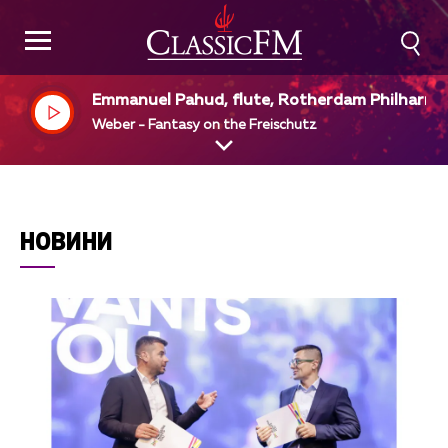
Emmanuel Pahud, flute, Rotherdam Philharm
ic Orchestra, Yannick Mezet - Seguin, dir
Weber - Fantasy on the Freischutz
НОВИНИ