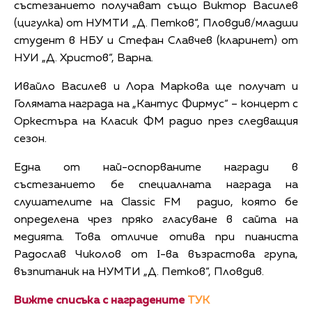
състезанието получават също Виктор Василев
(цигулка) от НУМТИ „Д. Петков“, Пловдив/младши
студент в НБУ и Стефан Славчев (кларинет) от
НУИ „Д. Христов“, Варна.
Ивайло Василев и Лора Маркова ще получат и
Голямата награда на „Кантус Фирмус“ – концерт с
Оркестъра на Класик ФМ радио през следващия
сезон.
Една от най-оспорваните награди в
състезанието бе специалната награда на
слушателите на Classic FM радио, която бе
определена чрез пряко гласуване в сайта на
медията. Това отличие отива при пианиста
Радослав Чиколов от І-ва възрастова група,
възпитаник на НУМТИ „Д. Петков“, Пловдив.
Вижте списъка с наградените
ТУК