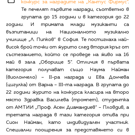
конкурс за наградите на „Кантус Фирмус“
.
Те печелят първите награди, съответно в
групата до 15 години и в категория до 22
години. И тримата млади музиканти са
възпитаници на Националното музикално
училище „Л. Пипков“ в София. Те постигнаха най-
висок брой точки от журито след втория кръг от
състезанието, който се проведе на живо на 16
май в зала „Оборище 5“. Отличия в първата
категория получават също Наума Найман
(виолончело) – ІІ-ра награда и Ева Дончева
(цигулка) от Варна – ІІІ-та награда. В групата до
22 години журито на конкурса класира на второ
място Здравка Василева (тромпет), студентка
от АМТИИ „Проф. Асен Диамандиев“ – Пловдив, а
третата награда в тази категория отива при
Сион Найман, като индивидуален участник.
Специални поощрения за представянето си в