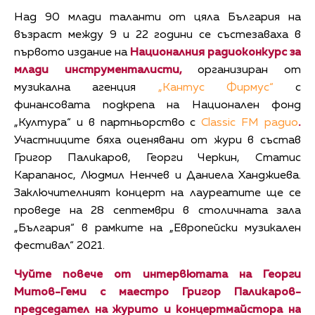
Над 90 млади таланти от цяла България на
възраст между 9 и 22 години се състезаваха в
първото издание на
Националния радиоконкурс за
млади инструменталисти,
организиран от
музикална агенция
„Кантус Фирмус“
с
финансовата подкрепа на Национален фонд
„Култура“ и в партньорство с
Classic FM радио
.
Участниците бяха оценявани от жури в състав
Григор Паликаров, Георги Черкин, Статис
Карапанос, Людмил Ненчев и Даниела Ханджиева.
Заключителният концерт на лауреатите ще се
проведе на 28 септември в столичната зала
„България“ в рамките на „Европейски музикален
фестивал“ 2021.
Чуйте повече от интервютата на Георги
Митов-Геми с маестро Григор Паликаров-
председател на журито и концертмайстора на