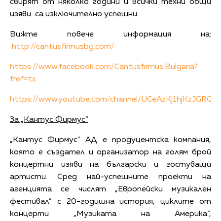
свирят от няколко години и всички техни общи
изяви са изключително успешни.
Вижте повече информация на:
http://cantusfirmusbg.com/
https://www.facebook.com/Cantusfirmus.Bulgaria?
fref=ts
https://www.youtube.com/channel/UCeAzKj1hjKzJGRQ
За „Кантус Фирмус“
„Кантус Фирмус” АД е продуцентска компания,
която е създател и организатор на голям брой
концертни изяви на български и гостуващи
артисти. Сред най-успешните проекти на
агенцията се числят „Европейски музикален
фестивал” с 20-годишна история, циклите от
концерти „Музиката на Америка“,