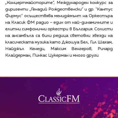
„Концертмайсторите“, Международен конкурс за
диригенти „Генадий Рождественски” и др. "Кантус
Фирмус" осъществява мениджмънт на Оркестъра
на Класик ФМ радио – един от най-динамичните и
елитни симфонични оркестри в България. Солисти
на ансамбъла са били редица световни звезди на
класическата музика като Джошуа Бел, Гил Шахам,
Найджъл Кенеди, Максим Венгеров, Ричард
Клайдерман, Пинкас Цукерман и много други.