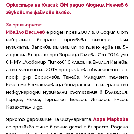
Оркестъра на Класик ФМ радио Людмил Ненчев в
звуковите файлове вляво.
За призьорите:
Ивайло Василев
е роден през 2007 г. в София и от
най-ранна възраст проявява интерес към
музиката. Започва занимания по пиано едва на 5-
годишна възраст при Зорница Галева. От 2014 учи
в НМУ „Любомир Пипков“ в класа на Емилия Канева,
а от лятото на 2019 продължава обучението си с
проф. д-р Борислава Танева. Младият талант
вече има впечатляваща биография от награди от
международни музикални състезания в България,
Гърция, Чехия, Германия, Белгия, Италия, Русия,
Казахстан и др.
Яркото дарование на цигуларката
Лора Маркова
се проявява също в ранна детска възраст. Родена