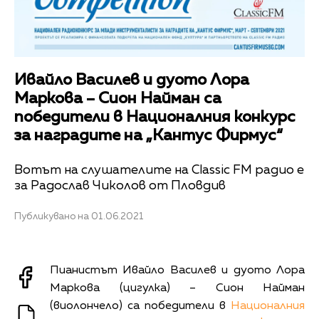
Ивайло Василев и дуото Лора
Маркова – Сион Найман са
победители в Националния конкурс
за наградите на „Кантус Фирмус“
Вотът на слушателите на Classic FM радио е
за Радослав Чиколов от Пловдив
Публикувано на 01.06.2021
Пианистът Ивайло Василев и дуото Лора
Маркова (цигулка) – Сион Найман
(виолончело) са победители в
Националния