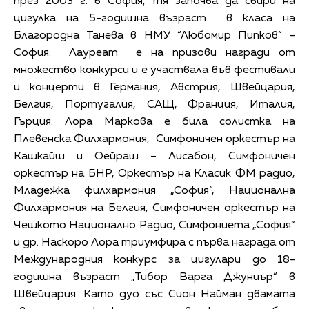
през 2003 г. в София, тя започва да свири на
цигулка на 5-годишна възраст в класа на
Благородна Танева в НМУ “Любомир Пипков“ –
София. Лауреат е на призови награди от
множество конкурси и е участвала във фестивали
и концерти в Германия, Австрия, Швейцария,
Белгия, Португалия, САЩ, Франция, Италия,
Гърция. Лора Маркова е била солистка на
Плевенска Филхармония, Симфоничен оркестър на
Кашкайш и Оейраш – Лисабон, Симфоничен
оркестър на БНР, Оркестър на Класик ФМ радио,
Младежка филхармония „София“, Национална
Филхармония на Белгия, Симфоничен оркестър на
Чешкото Национално Радио, Симфониета „София“
и др. Наскоро Лора триумфира с първа награда от
Международния конкурс за цигулари до 18-
годишна възраст „Тибор Варга Джуниър“ в
Швейцария. Като дуо със Сион Найман двамата