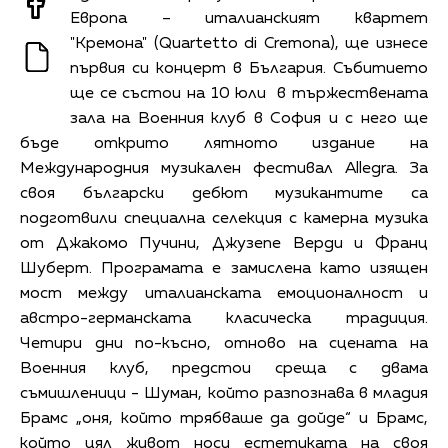
Европа – италианският квартет
"Кремона" (Quartetto di Cremona), ще изнесе
първия си концерт в България. Събитието
ще се състои на 10 юли в тържествената
зала на Военния клуб в София и с него ще
бъде открито лятното издание на
Международния музикален фестивал Allegra. За
своя български дебют музикантите са
подготвили специална селекция с камерна музика
от Джакомо Пучини, Джузепе Верди и Франц
Шуберт. Програмата е замислена като изящен
мост между италианската емоционалност и
австро-германската класическа традиция.
Четири дни по-късно, отново на сцената на
Военния клуб, предстои среща с двама
съмишленици - Шуман, който разпознава в младия
Брамс „оня, който трябваше да дойде“ и Брамс,
който цял живот носи естетиката на своя