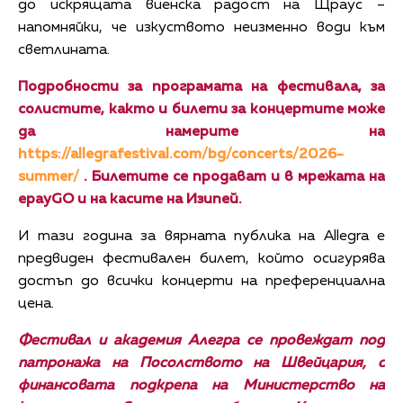
до искрящата виенска радост на Щраус –
напомняйки, че изкуството неизменно води към
светлината.
Подробности за програмата на фестивала, за
солистите, както и билети за концертите може
да намерите на
https://allegrafestival.com/bg/concerts/2026-
summer/
. Билетите се продават и в мрежата на
epayGO и на касите на Изипей.
И тази година за вярната публика на Allegra е
предвиден фестивален билет, който осигурява
достъп до всички концерти на преференциална
цена.
Фестивал и академия Алегра се провеждат под
патронажа на Посолството на Швейцария, с
финансовата подкрепа на Министерство на