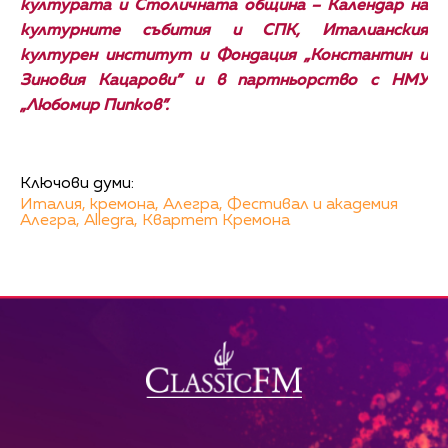
културата и Столичната община – Календар на
културните събития и СПК, Италианския
културен институт и Фондация
„Константин и
Зиновия Кацарови
” и в партн
ьорство с НМУ
„Любомир Пипков
”.
Ключови думи:
Италия,
кремона,
Алегра,
Фестивал и академия
Алегра,
Allegra,
Квартет Кремона