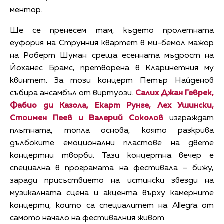
ментор.
Ще се пренесем там, където пролетната
еуфория на Струнния квартет в ми-бемол мажор
на Роберт Шуман среща есенната мъдрост на
Йоханес Брамс, претворена в Кларинетния му
квинтет. За този концерт Петър Найденов
събира ансамбъл от виртуози.
Салих Джан Геврек,
Фабио ди Казола, Екарт Рунге, Лех Ушински,
Стоимен Пеев и Валерий Соколов
изграждат
плътната, топла основа, която разкрива
дълбоките емоционални пластове на двете
концертни творби. Тази концертна вечер е
специална в програмата на фестивала – бижу,
заради присъствието на истински звезди на
музикалната сцена и акцента върху камерните
концерти, които са специалитет на Allegra от
самото начало на фестивалния живот.