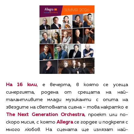
На 16 юли
, е вечерта, в която се усеща
синергията, родена от срещата на най-
талантливите млади музиканти с опита на
звездите на световната сцена – това накратко е
The Next Generation Orchestra
, проект или по-
скоро мисия, с която
Allegra
се гордее и подкрепя с
много любов. На сцената ще излязат най-