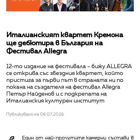
Италианският квартет Кремона
ще дебютира в България на
Фестивал Allegra
12-то издание на фестивала – бижу ALLEGRA
се открива със звездния квартет, който
пристига за първи път в страната ни по
покана на създателя на фестивал Allegra
Петър Найденов и с подкрепата на
Италианския културен институт
Публикувано на 06.07.2026
Един от най-прочутите камерни състави в