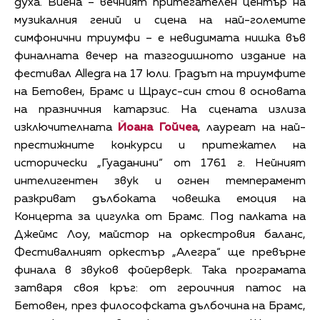
духа. Виена – вечният притегателен център на
музикалния гений и сцена на най-големите
симфонични триумфи – е невидимата нишка във
финалната вечер на тазгодишното издание на
фестивал Allegra на 17 юли. Градът на триумфите
на Бетовен, Брамс и Щраус-син стои в основата
на празничния катарзис. На сцената излиза
изключителната
Йоана Гойчеа
, лауреат на най-
престижните конкурси и притежател на
исторически „Гуаданини“ от 1761 г. Нейният
интелигентен звук и огнен темперамент
разкриват дълбоката човешка емоция на
Концерта за цигулка от Брамс. Под палката на
Джеймс Лоу, майстор на оркестровия баланс,
Фестивалният оркестър „Алегра“ ще превърне
финала в звуков фойерверк. Така програмата
затваря своя кръг: от героичния патос на
Бетовен, през философската дълбочина на Брамс,