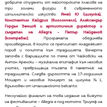
добрите студенти от майсторските класове на
три големи фигури в съвременното
изпълнителско изкуство:
Ямей Ю (цигулка),
Константин Хайдрих (виолончело), Александър
Гордън Земцов и артистичния директор и
създател на Allegra - Петър Найденов
(контрабас).
Програмата обединява
произведения, в които се преплитат младежкият
порив и почитта към традицията. Вечерта
започва с Вариациите по тема от Чайковски на
Антон Аренски – музикална епитафия към неговия
учител, превръщаща тъгата в паметник на
традицията. Следва дързостта на 17-годишния
Моцарт и неговия Концерт за цигулка №1,
вдъхновен от италианското belcanto.
Неслучайно финалът на това издание на бижуто
на фестивалите – Allegra е под мотото Триумф на