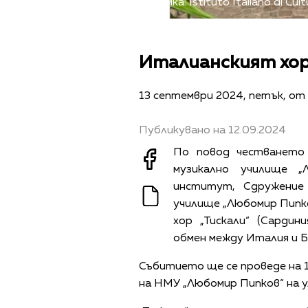
Снимка: Istituto Italiano di Cult
Италианският хор 
13 септември 2024, петък, от 
Публикувано на 12.09.2024
По повод честването
музикално училище „
институт, Сдружение 
училище „Любомир Пипко
хор „Тискали“ (Сарди
обмен между Италия и Б
Събитието ще се проведе на 1
на НМУ „Любомир Пипков“ на ул