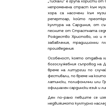
„Тискали“ е група хористи от
непроменена страст към муз
хора са насочени към муз
репертоар, който преоткр
култура на Сардиния, от съ
песните от Страстната седм
Рождество Христово, но и т
забавления, традиционни пл
произведения.
Особеност, която отдавна ха
богослужебния съпровод на Д
време на литургии по случа
фестивали, по време на коит
латински, полифонични или Г
официален сардински език и ли
Ден по-рано певците се из
недвижимото културно наслед