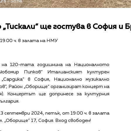
ura - Sofia
„Тискали“ ще гостува в София и 
19.00 ч. в залата на НМУ
 на 120-тата годишнина на Националното
Любомир Пипков“ Италианският културен
„Сардика“ в София, Национално музикално
в“, Район „Оборище“ организират концерт на
ния). Концертът ще допринесе за културния
ългария.
3 септември 2024, петък, от 19.00 ч. в залата
. „Оборище“ 17, София. Вход свободен!