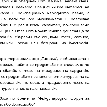
 Сардиния, обединени от взаимна, интензивна и
иката и пеенето. Специфичните интереси на
иката и по-специално народното пеене, с
ива песните от музикалната и поетична
бития с религиозен характер, по-специално
ица или тези от молитвената деветница за
акива, свързани със социални теми, сатира,
анински песни или базирани на класически
рактеризирала хор „Тискали“, е свързаната с
оргали, който се представя по-специално по
й сватби и тези на традиционни сардински
о се представят песнопения от литургията на
ригориански, но също и традиционни песни на
тургични песни на италиански.
явиха по време на Международния форум за
ство „Брацигово“.