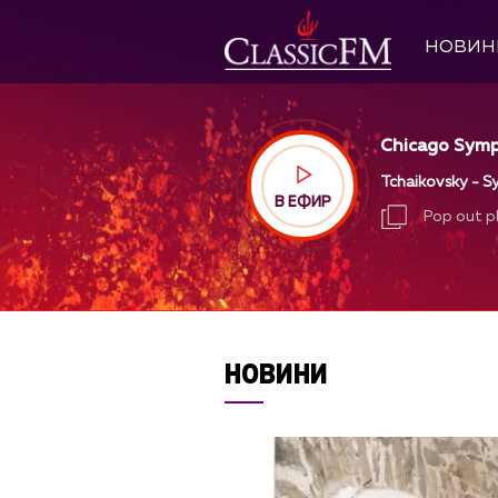
НОВИН
Chicago Symp
Tchaikovsky - S
В ЕФИР
Pop out p
Pop out p
НОВИНИ