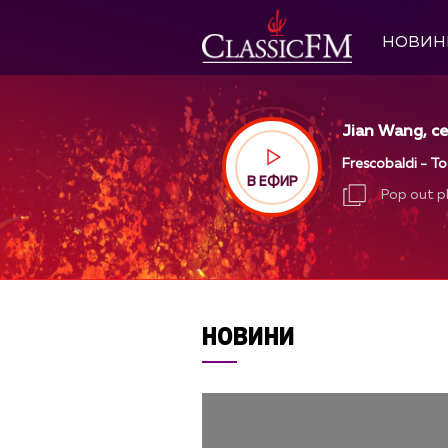
НОВИН
Jian Wang, ce
Frescobaldi - To
В ЕФИР
Pop out p
Pop out p
НОВИНИ