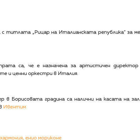
а с титлата „Рицар на Италианската република“ за 
трата са, че е назначена за артистичен директо
те и ценни оркестри в Италия.
р в Борисовата градина са налични на касата на зал
 в
Ивентим
хармония,
енио мориконе