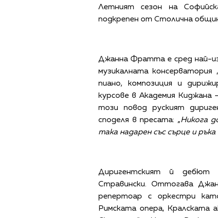
Летният сезон на Софийск
подкрепен от Столична община
Джанна Фратта е сред най-и
музикалната консерватория 
пиано, композиция и дириж
курсове в Академия Киджана 
този повод руският дириге
споделя в пресата: „
Никога д
така надарен със сърце и рък
Диригентският й дебют 
Стравински.
Оттогава Джан
репертоар с оркестри кат
Римската опера, Кралската а