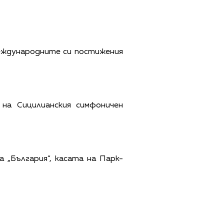
международните си постижения
р на
Сицилианския симфоничен
а „България
“, касата на Парк-