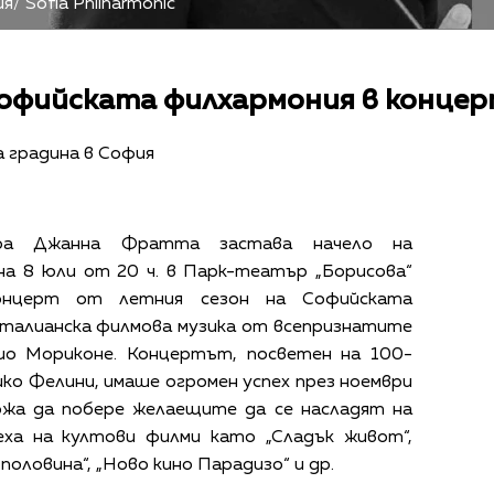
/ Sofia Philharmonic
фийската филхармония в концерта
а градина в София
тра Джанна Фратта застава начело на
 на 8 юли
от 20 ч.
в Парк-театър „Борисова“
концерт от летния сезон на Софийската
италианска филмова музика от всепризнатите
ио Мориконе. Концертът, посветен на 100-
ко Фелини,
имаше огромен успех през ноември
можа да побере желаещите да се насладят на
пеха на култови филми като „Сладък живот“,
 половина“, „Ново кино Парадизо“ и др.