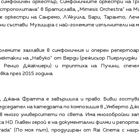
 симфоничен оркестър, Симфоничните оркестри на Гр
Истрополитана“ в Братислава, „
Mimesis Orchestra
“ на 
е оркестри на Санремо, Л
’
Акуила, Бари, Таранто, Ле
вни състави. Музицира с най-големите изпълнители на 
лемите заглавия в симфоничния и оперен репертоар
пектакли на „Набуко“ от Верди (режисьор Пиерлуиджи
р Ренцо Джакчиери) и триптиха на Пучини, спече
ка през 2015 година.
е, Джана Фратта е завършила и право. Бивш госту
председател на катедрата по композиция в „Умберто Д
 в много университети по света. Има многобройни за
sica HD. Главен герой е на документални филми и репо
strada“ (По моя път), продуциран от Rai Cinema с н