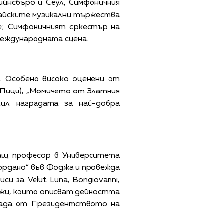
ийнсбъро и Сеул, Симфоничния
Майските музикални тържества
че; Симфоничният оркестър на
международната сцена.
. Особено високо оценени от
 Пици), „Момичето от Златния
лил наградата за най-добра
ващ професор в Университета
жордано“ във Фоджа и провежда
писи за
Velut Luna, Bongiovanni,
ртажи, които описват дейността
аграда от Президентството на