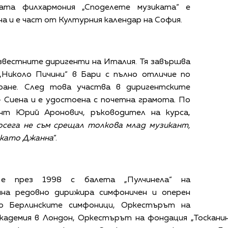
ата филхармония „Споделете музиката“ е
 и е част от Културния календар на София.
звестните диригенти на Италия. Тя завършва
„Николо Пичини“ в Бари с пълно отличие по
иране. След това участва в диригентските
– Сиена и е удостоена с почетна грамота. По
нт Юрий Аронович, ръководител на курса,
осега не съм срещал толкова млад музикант,
а като Джанна
“.
е през 1998 с балета „Пулчинела“ на
на редовно дирижира симфоничен и оперен
о Берлинските симфоници, Оркестърът на
кадемия в Лондон, Оркестърът на фондация „Тоскани