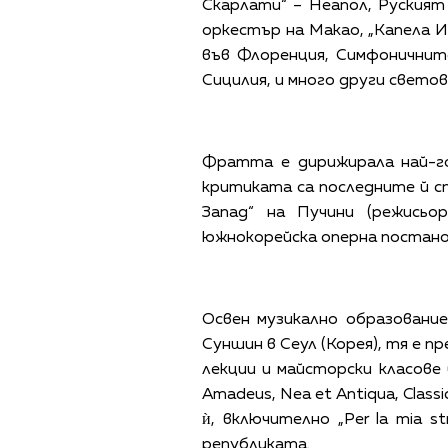
Скарлати“ – Неапол, Руският
оркестър на Макао, „Капела 
във Флоренция, Симфоничнит
Сицилия, и много други свето
Фратта е дирижирала най-го
критиката са последните й с
Запад“ на Пучини (режисьо
южнокорейска оперна постанов
Освен музикално образовани
Суншин в Сеул (Корея), тя е 
лекции и майсторски класове
Amadeus, Nea et Antiqua, Clas
ѝ, включително „Per la mia 
републиката.