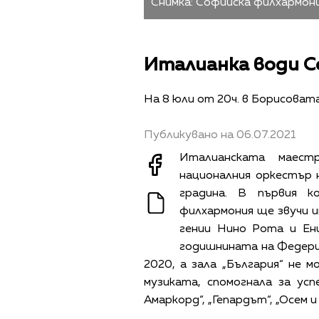
Снимка: Софийска филхармония
Италианка води Со
На 8 юли от 20ч. в Борисоват
Публикувано на 06.07.2021
Италианската маес
националния оркестър
градина. В първия 
филхармония ще звучи 
гении Нино Рота и Ен
годишнината на Федери
2020, а зала „България“ не 
музиката, спомогнала за ус
Амаркорд“, „Гепардът“, „Осем и