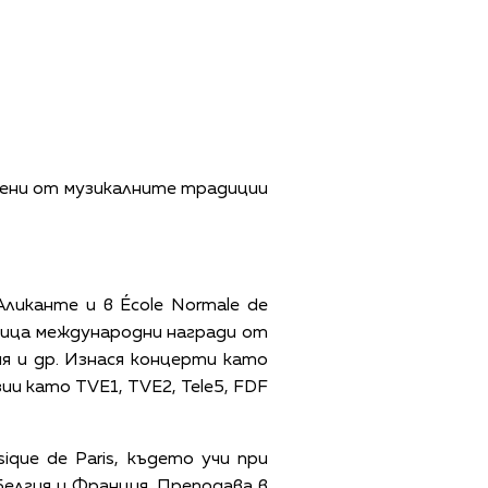
овени от музикалните традиции
иканте и в École Normale de
едица международни награди от
ня и др. Изнася концерти като
ии като TVE1, TVE2, Tele5, FDF
que de Paris, където учи при
Белгия и Франция. Преподава в