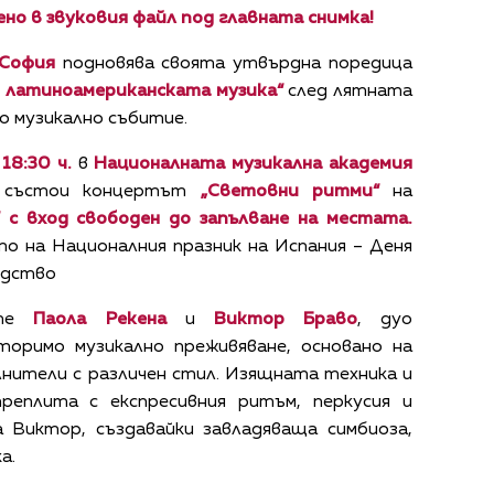
но в звуковия файл под главната снимка!
София
подновява своята утвърдна поредица
и латиноамериканската музика“
след лятната
но музикално събитие.
18:30 ч.
в
Националната музикална академия
 състои концертът
„
Световни ритми
“
на
c
в
ход свободен до запълване на местата
.
о на Националния празник на Испания – Деня
едство
ите
Паола Рекена
и
Виктор Браво
, дуо
торимо музикално преживяване, основано на
нители с различен стил. Изящната техника и
реплита с експресивния ритъм, перкусия и
а Виктор, създавайки завладяваща симбиоза,
а.