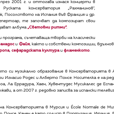
през 2001 г. и оттогава изнася концерти в
уската консерватория „Рахманинов“,
ж, Посолството на Испания във Франция и др.
репертоар, те започват да композират свои
здават албума
„
Световни р
итми
“.
 програма, съчетаваща творби на класически
ранадос
и
Файя
, както и собствени композиции, вдъхн
ропа
,
сефар
а
дската култура
и
фламенкото
.
то си музикално образование в Консерваторията в Ал
 при Игнасио Родес и Алберто Понсе. Носителка е на р
оа, Ла Еррадура, Хаен, Хувентудес Мусикалес де Еспа
ржави, а от 2007 г. редовно записва за испански телевиз
а Консерваторията в Мурсия и École Normale de Musi
 Понсе. Канен е като солист в Португалия, Италия, 