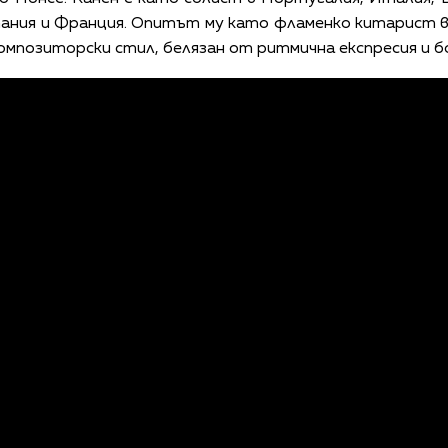
пания и Франция. Опитът му като фламенко китарист 
омпозиторски стил, белязан от ритмична експресия и б