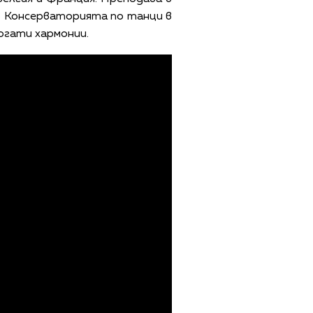
в Консерваторията по танци в
огати хармонии.