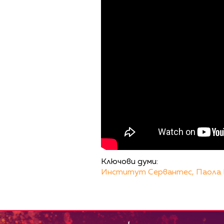
Ключови думи:
Институт Сервантес,
Паола 