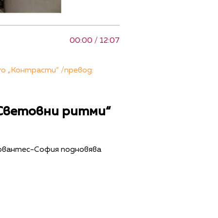
00:00 / 12:07
о „Контрасти“ /превод:
„Световни ритми“
ервантес-София подновява