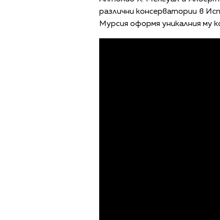
различни консерватории в Ис
Мурсия оформя уникалния му к