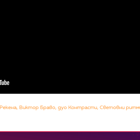
Рекена,
Виктор Браво,
дуо Контрасти,
Световни ритм