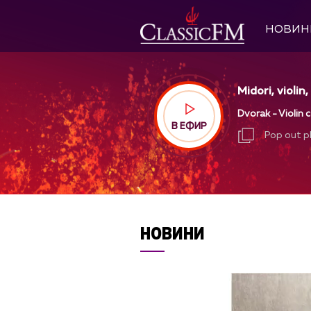
НОВИН
Midori, violin
Dvorak - Violin c
В ЕФИР
Pop out p
Pop out p
НОВИНИ