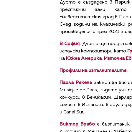
Дуото е създадено в Париж 
престижни зали като Р
Университетския град в Пари
След години на класически 
произведения и през 2021 г. и
В София
, Дуото ще представи
испански композитори като
Г
на
Южна Америка
,
Източна Ев
Профили на изпълнителите:
Паола Рекена
завършва висше
Musique de Paris, където учи
конкурси в Беникасим, Шарлер
солист в Испания и в други дъ
и Canal Sur.
Виктор Браво
е възпитаник н
Антонио Х. Менгуал и Алберто