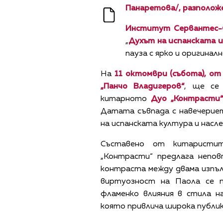
Панаретова/, разположе
Институт Сервантес
-
„
Духът на испанската 
пауза с ярко и оригинал
На
11 октомври (събота), от 
„Панчо Владигеров“
, ще се
китарното
Дуо
„
Контраст
и“
Датата съвпада с навечериет
на испанската култура и насл
Съставено от китарист
„Контрасти“ предлага непов
контраста между двама изпъл
виртуозност на Паола се п
фламенко влияния в стила н
която привлича широка публик