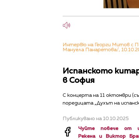
Интервю на Георги Митов с П
Мануела Панаретова/, 10.10.2
Испанското китар
в София
С концерта на 11 октомври (с
поредицата „Духът на испанс
Публикувано на 10.10.2025
Чуйте повече от 
Рекена
и
Виктор Бр