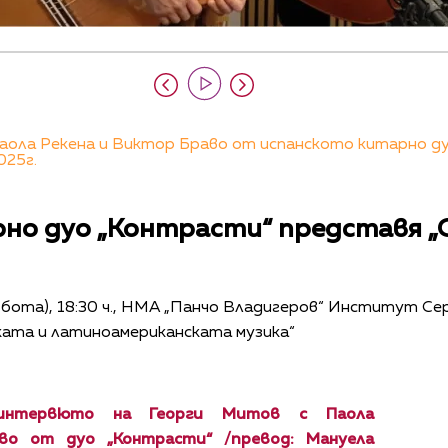
аола Рекена и Виктор Браво от испанското китарно ду
025г.
но дуо „Контрасти“ представя 
ъбота), 18:30 ч., НМА „Панчо Владигеров“ Институт С
ката и латиноамериканската музика“
интервюто на Георги Митов с
Паола
аво от
дуо „Контрасти“ /превод: Мануела