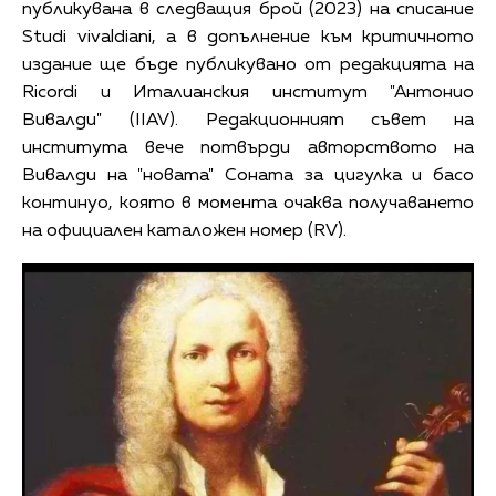
публикувана в следващия брой (2023) на списание
Studi vivaldiani, а в допълнение към критичното
издание ще бъде публикувано от редакцията на
Ricordi и Италианския институт "Антонио
Вивалди" (IIAV). Редакционният съвет на
института вече потвърди авторството на
Вивалди на "новата" Соната за цигулка и басо
континуо, която в момента очаква получаването
на официален каталожен номер (RV).