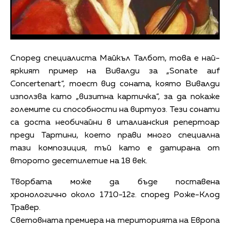
Според специалиста Майкъл Талбот, това е най-
яркият пример на Вивалди за „Sonate auf
Concertenart“, тоест вид соната, която Вивалди
използва като „визитна картичка“, за да покаже
големите си способности на виртуоз. Тези сонати
са доста необичайни в италианския репертоар
преди Тартини, което прави много специална
тази композиция, тъй като е датирана от
второто десетилетие на 18 век.
Творбата може да бъде поставена
хронологично около 1710-12г. според Роже-Клод
Травер.
Световната премиера на територията на Европа