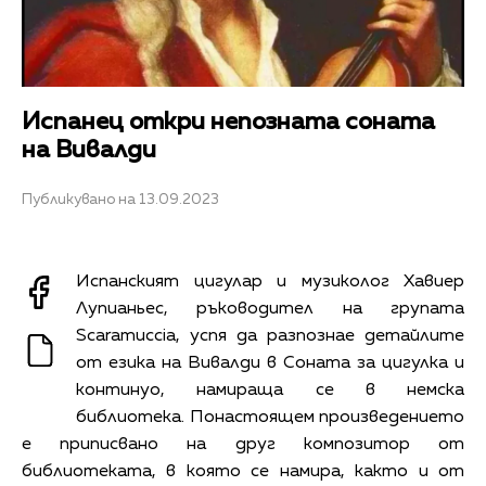
Испанец откри непозната соната
на Вивалди
Публикувано на 13.09.2023
Испанският цигулар и музиколог Хавиер
Лупианьес, ръководител на групата
Scaramuccia, успя да разпознае детайлите
от езика на Вивалди в Соната за цигулка и
континуо, намираща се в немска
библиотека. Понастоящем произведението
е приписвано на друг композитор от
библиотеката, в която се намира, както и от