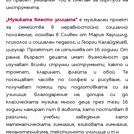
го правят уникален. Той е смятан за виртуоз на
инструмента.
„Музиката вместо улицата“
е музикален проект
за семейства в неравностойно социално
положение, основан в Сливен от Мария Хаушилд,
психолог и социален педагог, и Георги Калайджиев,
цигулар. Проектът се изпълнява от 16 години. От
ранна възраст децата имат възможност да
изучават всички струнни инструменти, както и
тромпет, кларинет, флейта и обой. Те
посещават часове по солфеж и рисуване, и
получават помощ при подготовката си за
училище. Благодарение на допира си до
класическата музика много деца през тези 16
години намират път в живота, като постъпват в
различни учебни заведения като
математическата гимназия, езиковата гимназия,
механотехникума, текстилното училище и т.н.