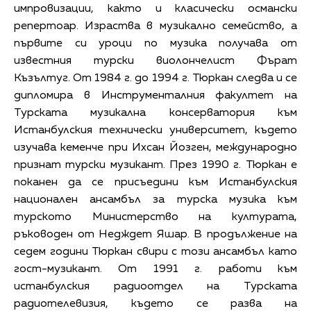
импровизации, както и класически османски
репертоар. Израства в музикално семейство, а
първите си уроци по музика получава от
известния турски виолончелист Фърат
Къзълтуг. От 1984 г. до 1994 г. Тюркан следва и се
дипломира в Инструменталния факултет на
Турската музикална консерватория към
Истанбулския технически университет, където
изучава кеменче при Ихсан Йозген, международно
признат турски музикант. През 1990 г. Тюркан е
поканен да се присъедини към Истанбулския
национален ансамбъл за турска музика към
турското Министерство на културата,
ръководен от Недждет Яшар. В продължение на
седем години Тюркан свири с този ансамбъл като
гост-музикант. От 1991 г. работи към
истанбулския радиоотдел на Турската
радиотелевизия, където се разва на