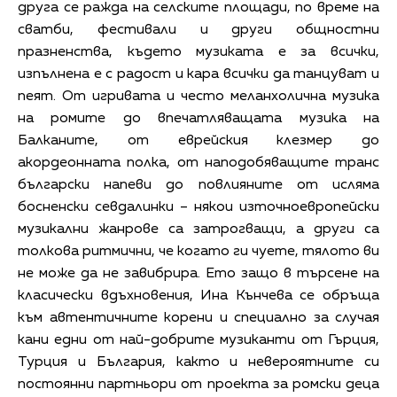
друга се ражда на селските площади, по време на
сватби, фестивали и други общностни
празненства, където музиката е за всички,
изпълнена е с радост и кара всички да танцуват и
пеят. От игривата и често меланхолична музика
на ромите до впечатляващата музика на
Балканите, от еврейския клезмер до
акордеонната полка, от наподобяващите транс
български напеви до повлияните от исляма
босненски севдалинки – някои източноевропейски
музикални жанрове са затрогващи, а други са
толкова ритмични, че когато ги чуете, тялото ви
не може да не завибрира. Ето защо в търсене на
класически вдъхновения, Ина Кънчева се обръща
към автентичните корени и специално за случая
кани едни от най-добрите музиканти от Гърция,
Турция и България, както и невероятните си
постоянни партньори от проекта за ромски деца