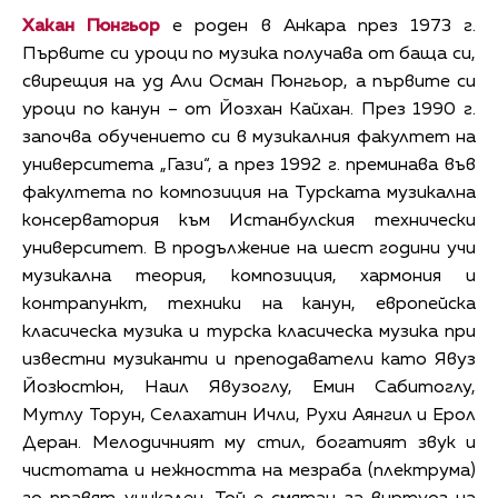
Хакан Гюнгьор
е роден в Анкара през 1973 г.
Първите си уроци по музика получава от баща си,
свирещия на уд Али Осман Гюнгьор, а първите си
уроци по канун – от Йозхан Кайхан. През 1990 г.
започва обучението си в музикалния факултет на
университета „Гази“, а през 1992 г. преминава във
факултета по композиция на Турската музикална
консерватория към Истанбулския технически
университет. В продължение на шест години учи
музикална теория, композиция, хармония и
контрапункт, техники на канун, европейска
класическа музика и турска класическа музика при
известни музиканти и преподаватели като Явуз
Йозюстюн, Наил Явузоглу, Емин Сабитоглу,
Мутлу Торун, Селахатин Ичли, Рухи Аянгил и Ерол
Деран. Мелодичният му стил, богатият звук и
чистотата и нежността на мезраба (плектрума)