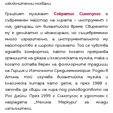
изключителни похвали.
Гръцкият музикант
Сократис Синопулос
е
съвременен майстор на лирата – инструмент с
лък, датиращ от византийско време. Свиренето
му е деликатно и нюансирано, но същевременно
много изразително, а инструменталното му
майсторство е широко признато. Той се чувства
еднакво комфортно, както когато прекрачва
границите на джаза и класическата музика, така и
когато остава верен на фолклорните традиции
на Гърция и Източното Средиземноморие. Роден в
Атина, той изучава византийска музика и
класическа китара като дете, а през 1988 г.
започва да свири на лира под ръководството на
Рос Дейли. През 1999 г. Синопулос е удостоен с
наградата „Мелина Меркури“ за млади
изпълнители.