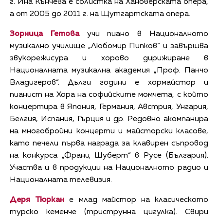
г. Ина Кънчева е солистка на Хановерската опера,
а от 2005 до 2011 г. на Щутгартската опера.
Зорница Гетова
учи пиано в Националното
музикално училище „Любомир Пипков“ и завършва
звукорежисура и хорово дирижиране в
Националната музикална академия „Проф. Панчо
Владигеров“. Дълги години е хормайстор и
пианист на Хора на софийските момчета, с който
концертира в Япония, Германия, Австрия, Унгария,
Белгия, Испания, Гърция и др. Редовно акомпанира
на многобройни концерти и майсторски класове,
като печели първа награда за клавирен съпровод
на конкурса „Франц Шуберт“ в Русе (България).
Участва и в продукции на Националното радио и
Националната телевизия.
Деря Тюркан
е млад майстор на класическото
турско кеменче (триструнна цигулка). Свири