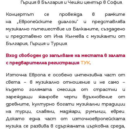
Гърция в България и Чешки център в София.
Концертът се провежда в рамките
на „Европейските диалози" и представлява
музикално пътешествие из Балканите, създадено
и представено от Ина Кънчева с музиканти от
България, Гърция и Турция.
Вход свободен до запълване на местата в залата
с предварителна регистрация
ТУК
.
Източна Европа е особено интензивна част от
света – в музикално отношение и не само –
където голямата смесица от страстни и
зареждащи жанрове черпи вдъхновение от
древните, културно богати музикални традиции
на турци, славяни, маджари, румънци, евреи.
Докато една част от източноевропейската
музика се развива в сдържаната църковна среда,