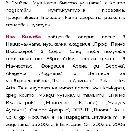
в Сливен „Музиката вместо улицата“, с които
подготвяи мултикултурна програма,
представяща България като агора на различни
стилове и култури.
Ина Кънчева
завършва оперно пеене в
Националната музикална академия „Проф. Панчо
Владигеров“ в София. След това получава
стипендии от Европейския оперен център в
Манчестър, Фондация „Арена ди Верона“,
Академия „Киджана“ и Центъра за
усъвършенстване „Пласидо Доминго“ – Palau de les
Arts. Тя е лауреат на много престижни конкурси,
сред които „Млади музикални таланти“, „Панчо
Владигеров“, „Монсерат Кабайе“, „Мануел
Аусенси“, „Спирос Аргирис“, DEBUT, „Виоти“, As.Li.
Co и др. Носител е на наградата „Музикант на
годината“ за 2002 г. в България. От 2002 до 2006