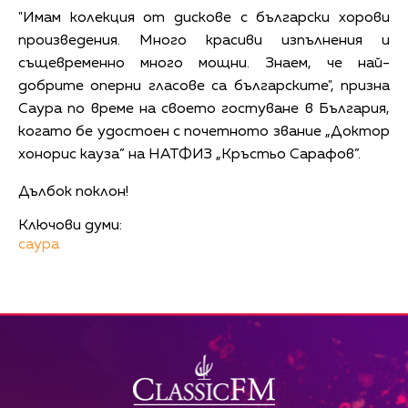
"Имам колекция от дискове с български хорови
произведения. Много красиви изпълнения и
същевременно много мощни. Знаем, че най-
добрите оперни гласове са българските", призна
Саура по време на своето гостуване в България,
когато бе удостоен с почетното звание „Доктор
хонорис кауза” на НАТФИЗ „Кръстьо Сарафов”.
Дълбок поклон!
Ключови думи:
саура