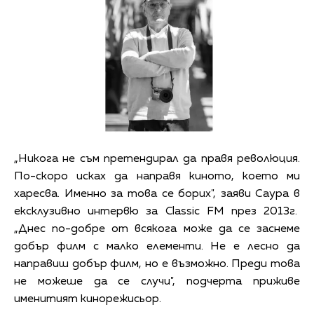
„Никога не съм претендирал да правя революция.
По-скоро исках да направя киното, което ми
харесва. Именно за това се борих", заяви Саура в
ексклузивно интервю за Classic FM през 2013г.
„Днес по-добре от всякога може да се заснеме
добър филм с малко елементи. Не е лесно да
направиш добър филм, но е възможно. Преди това
не можеше да се случи", подчерта приживе
именитият кинорежисьор.