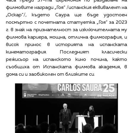
часа преди 37-та церемония по раздаване на
филмовите награди „Гоя“ /испанския еквивалент на
„Оскар“/, където Саура ще бъде удостоен
посмъртно с почетната статуетка „Гоя“ за 2023
г. в знак на признателност за изключителната му
филмова кариера, мощна, отлична филмография, и
висок принос в историята на испанската
кинематография. Последният класически
режисьор на испанското кино почина, както
съобщиха от Испанската филмова академия, в
дома си и заобиколен от близките си.