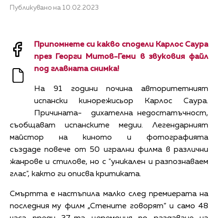
Публикувано на 10.02.2023
Припомнете си какво сподели Карлос Саура
през Георги Митов-Геми в звуковия файл
под главната снимка!
На 91 години почина авторитетният
испански кинорежисьор Карлос Саура.
Причината- дихателна недостатъчност,
съобщават испанските медии. Легендарният
майстор на киното и фотографията
създаде повече от 50 игрални филма в различни
жанрове и стилове, но с "уникален и разпознаваем
глас", както ги описва критиката.
Смъртта е настъпила малко след премиерата на
последния му филм „Стените говорят“ и само 48