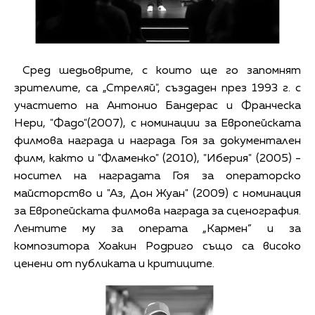
Сред шедьоврите, с които ще го запомнят
зрителите, са „Стреляй", създаден през 1993 г. с
участието на Антонио Бандерас и Франческа
Нери, "Фадо"(2007), с номинации за Европейската
филмова награда и награда Гоя за документален
филм, както и "Фламенко" (2010), "Иберия" (2005) -
носител на наградата Гоя за операторско
майсторство и "Аз, Дон Жуан" (2009) с номинация
за Европейската филмова награда за сценография.
Лентите му за операта „Кармен” и за
композитора Хоакин Родриго също са високо
ценени от публиката и критиците.