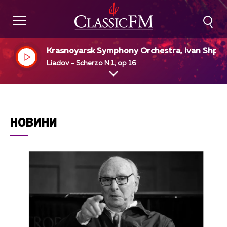
Krasnoyarsk Symphony Orchestra, Ivan Shpill
r, dir
Liadov - Scherzo N 1, op 16
НОВИНИ