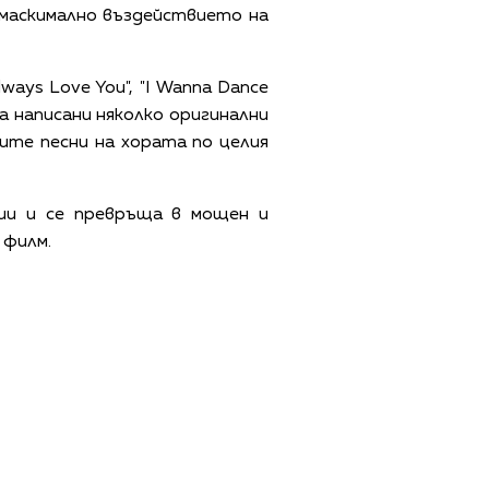
маскимално въздействието на
ways Love You", "I Wanna Dance
 са написани няколко оригинални
мите песни на хората по целия
ии и се превръща в мощен и
 филм.