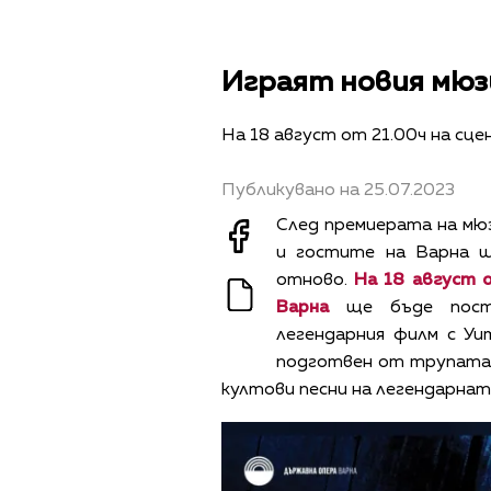
Играят новия мюзи
На 18 август от 21.00ч на сц
Публикувано на 25.07.2023
След премиерата на мюз
и гостите на Варна 
отново.
На 18 август 
Варна
ще бъде пост
легендарния филм с Уи
подготвен от трупата н
култови песни на легендарнат