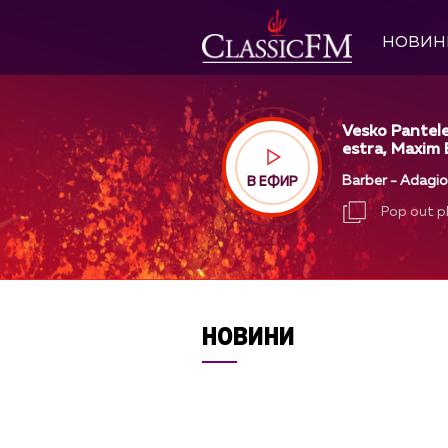
НОВИН
Vesko Pantele
estra, Maxim 
Barber - Adagio 
В ЕФИР
Pop out p
Pop out p
НОВИНИ