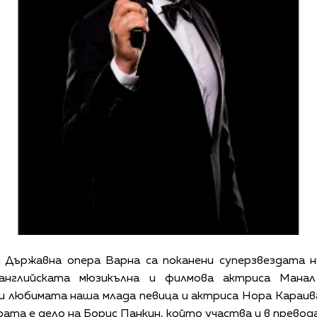
а Държавна опера Варна са поканени суперзвездата н
английската мюзикълна и филмова актриса Ман
и любимата наша млада певица и актриса Нора Караив
ата е дело на Борис Панкин, който участва и в превода