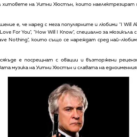
а хитовете на Уитни Хюстън, които наелектрезират 
ние е, че наред с мега популярните и любими "I Will Al
 Love For You", "How Will I Know", специално за мюзикъла
 Have Nothing", които също се нареждат сред най-люби
всякъде е посрещнат с овации и възторжени реценз
ата музика на Уитни Хюстън и славата на едноименния