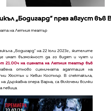
къл „Бодигард“ през август във 
ената на Летния театър
икъла „Бодигард“ на 22 юли 2023г., жителите
ще имат възможност да го видят и чуят и
от 21.00ч на сцената на Летния театър във
авена отново
сценичната адаптация на
тни Хюстън и Кевин Костнър. В спектакъла,
а Държавна опера Варна, са включени всички
а певица.