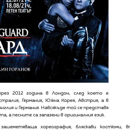
през 2012 година в Лондон, след което е
тралия, Германия, Южна Корея, Австрия, а в
Англия и Германия. Навсякъде той се представя
та, а песните са запазени в оригиналния език.
 зашеметяваща хореография, бляскави костюми, в