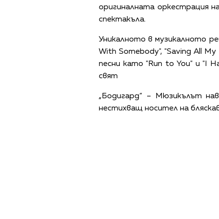
оригиналната оркестрация н
спектакъла.
Уникалното в музикалното реше
With Somebody", "Saving All My
песни като "Run to You" и "I
свят
„Бодигард“ – Мюзикълът на
нестихващ носител на бляскав