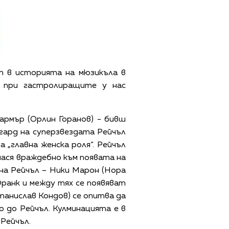
т в историята на мюзикъла в
а при гастролиращите у нас
армър (Орлин Горанов) - бивш
игард на суперзвездата Рейчъл
 „главна женска роля“. Рейчъл
нася враждебно към появата на
 на Рейчъл – Ники Марон (Нора
Франк и между тях се появяват
анислав Кондов) се опитва да
о до Рейчъл. Кулминацията е в
Рейчъл.