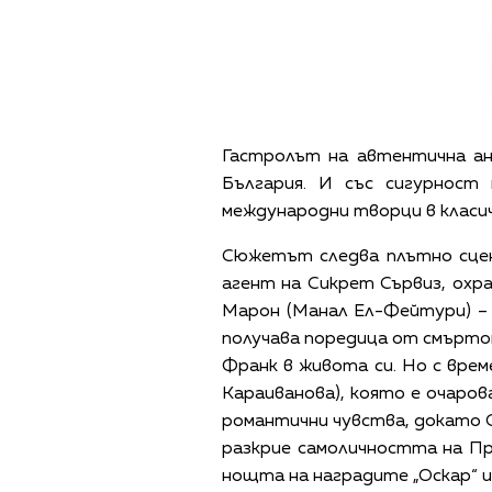
Гастролът на автентична ан
България. И със сигурност
международни творци в класич
Сюжетът следва плътно сцена
агент на Сикрет Сървиз, охра
Марон (Манал Ел-Фейтури) – п
получава поредица от смъртон
Франк в живота си. Но с врем
Караиванова), която е очаров
романтични чувства, докато 
разкрие самоличността на Пре
нощта на наградите „Оскар“ и