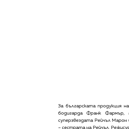
За българската продукция н
бодигарда Франк Фармър, 
суперзвездата Рейчъл Марон 
– сестрата на Рейчъл. Режисур