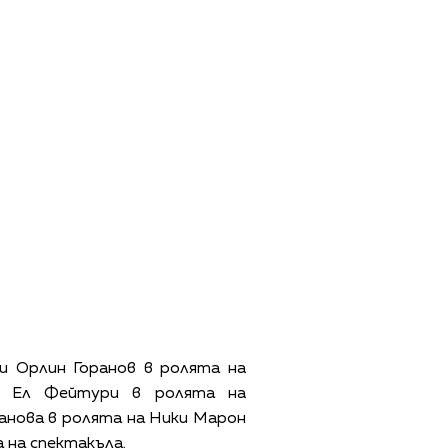
и Орлин Горанов в ролята на
ал Ел Фейтури в ролята на
анова в ролята на Ники Марон
 на спектакъла.