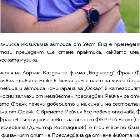
глийска мюзикълна актриса от Уест Енд е прецеден
 този прецедент ще стане практика, каквато им
еската музика.
рия на Лорънс Каздан за филма „Бодигард“. Франк Ф
нявал първите мъже в Белия дом е нает за личен бод
евица и актриса номинарана за „Оскар“ в категорията
осни заплахи от неизвестен преследвач. Рейчъл се от
ето Франк печели доверието и на сина и на сестрата
ана от Франк. С времето Рейчъл все повече опознава 
Франк в сътрудничество с агента от ФБР Рей Корт (Ст
следвача (Димитър Костадинов). А той е все по близ
 финалният опит на Преследвача да отнеме живота на 