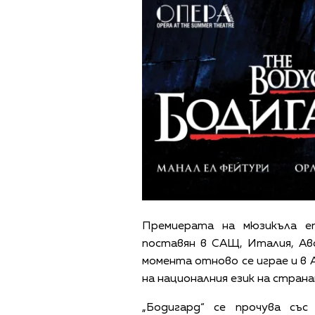
Премиерата на мюзикъла е
поставян в САЩ, Италия, Авс
момента отново се играе и в 
на националния език на страна
„Бодигард“ се прочува със