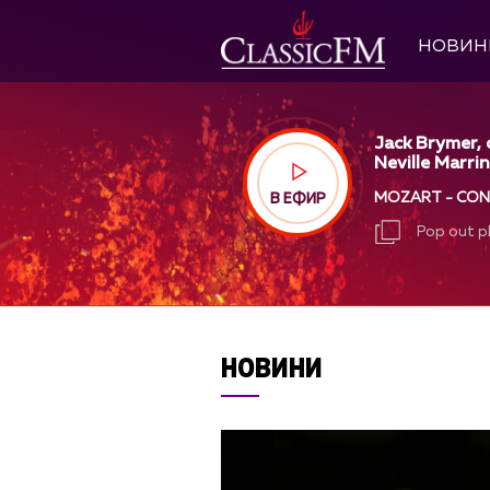
НОВИН
Jack Brymer, c
Neville Marrin
MOZART - CONC
В ЕФИР
Pop out p
Pop out p
НОВИНИ