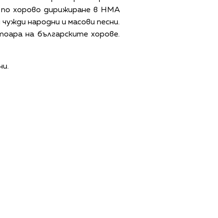
сор по хорово дирижиране в НМА
 чужди народни и масови песни.
тоара на българските хорове.
ни.
ЩИ УСЛОВИЯ