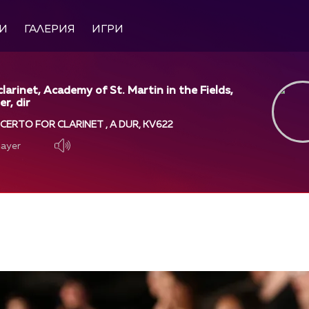
И
ГАЛЕРИЯ
ИГРИ
larinet, Academy of St. Martin in the Fields,
er, dir
ERTO FOR CLARINET , A DUR, KV622
layer
layer