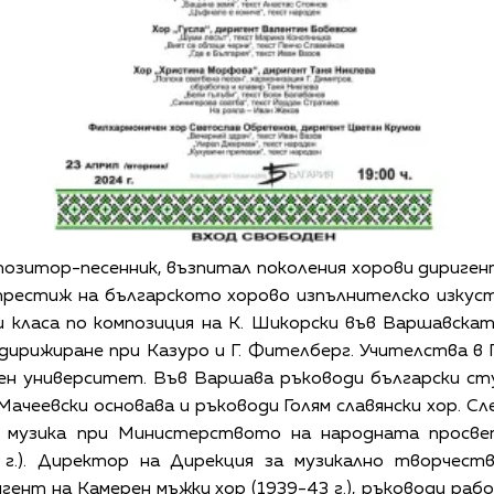
озитор-песенник, възпитал поколения хорови дириген
престиж на българското хорово изпълнителско изкуст
класа по композиция на К. Шикорски във Варшавската
 дирижиране при Казуро и Г. Фителберг. Учителства в
ен университет. Във Варшава ръководи български сту
Мачеевски основава и ръководи Голям славянски хор. С
по музика при Министерството на народната просве
 г.). Директор на Дирекция за музикално творчест
ригент на Камерен мъжки хор (1939­-43 г.), ръководи раб