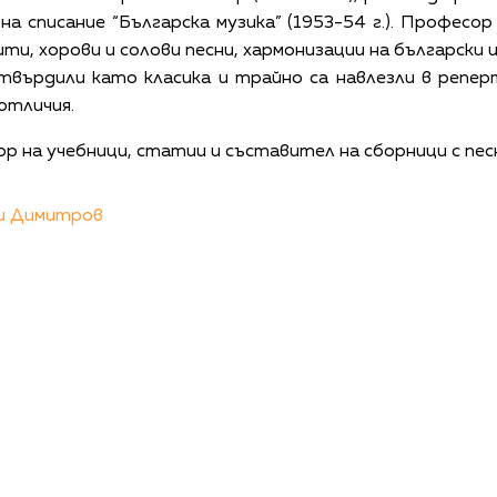
р на списание “Българска музика” (1953­-54 г.). Профе
ти, хорови и солови песни, хармонизации на български и
твърдили като класика и трайно са навлезли в репер
отличия.
р на учебници, статии и съставител на сборници с пес
и Димитров
КАЛЕНДАР
КОНТАКТИ
ЗА НАС
ПОВЕРИТЕЛНОСТ
КОДЕКС ЗА ПОВЕДЕНИЕ НА ДОСТАВЧИЦИТЕ
ОБ