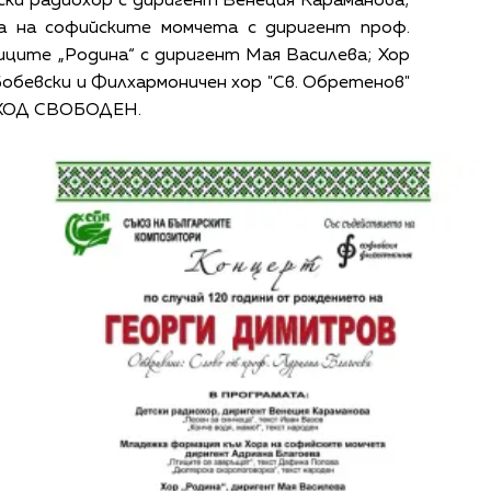
ки радиохор с диригент Венеция Караманова;
а на софийските момчета с диригент проф.
иците „Родина“ с диригент Мая Василева; Хор
Бобевски и Филхармоничен хор "Св. Обретенов"
ВХОД СВОБОДЕН.