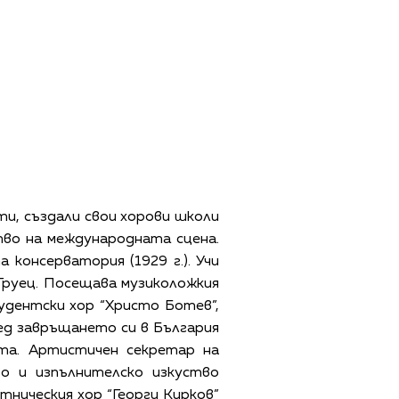
ти, създали свои хорови школи
во на международната сцена.
 консерватория (1929 г.). Учи
 Груец. Посещава музиколожкия
дентски хор “Христо Ботев”,
лед завръщането си в България
та. Артистичен секретар на
во и изпълнителско изкуство
отническия хор “Георги Кирков”