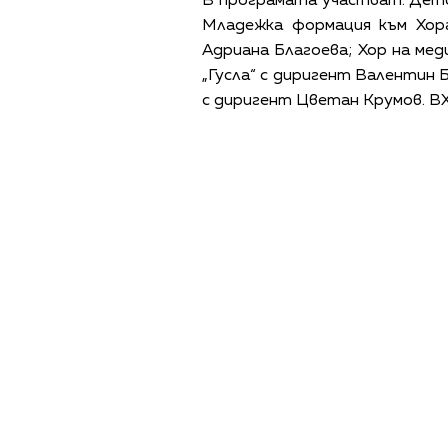
В програмата участват: Детс
Младежка формация към Хор
Адриана Благоева; Хор на мед
„Гусла“ с диригент Валентин 
с диригент Цветан Крумов. 