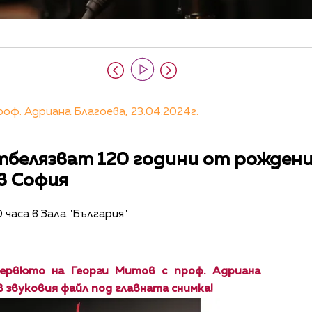
оф. Адриана Благоева, 23.04.2024г.
тбелязват 120 години от рождени
в София
 часа в Зала "България"
ервюто на Георги Митов с проф. Адриана
в звуковия файл под главната снимка!