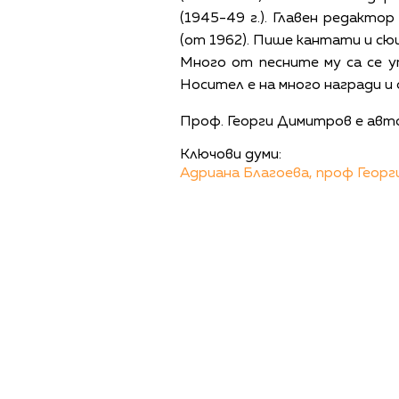
(1945­-49 г.). Главен редакто
(от 1962). Пише кантати и сюи
Много от песните му са се у
Носител е на много награди и 
Проф. Георги Димитров е авто
Ключови думи:
Адриана Благоева,
проф Георг
ПОЛИТИКА ЗА 