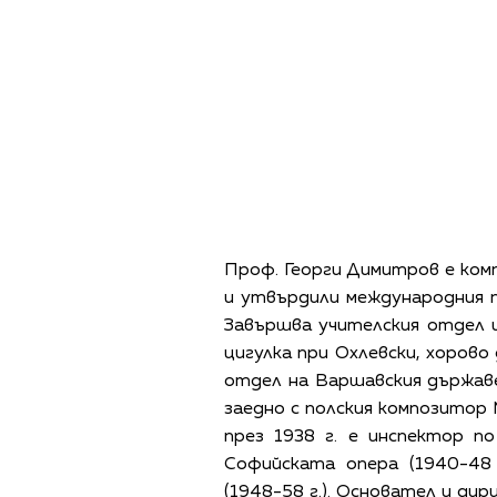
Проф. Георги Димитров е комп
и утвърдили международния 
Завършва учителския отдел и 
цигулка при Охлевски, хорово
отдел на Варшавския държав
заедно с полския композитор 
през 1938 г. е инспектор 
Софийската опера (1940­-48
(1948­-58 г.). Основател и ди