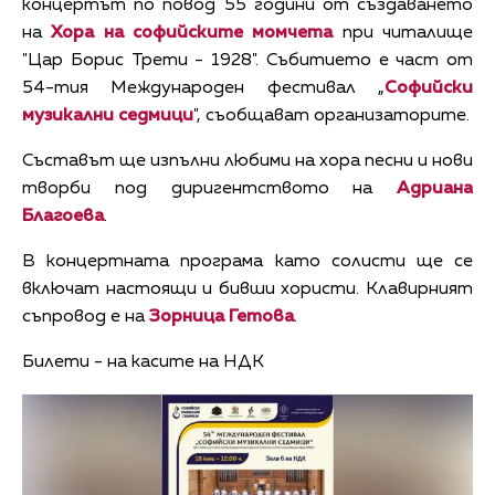
концертът по повод 55 години от създаването
на
Хора на софийските момчета
при читалище
"Цар Борис Трети - 1928". Събитието е част от
54-тия Международен фестивал „
Софийски
музикални седмици
", съобщават организаторите.
Съставът ще изпълни любими на хора песни и нови
творби под диригентството на
Адриана
Благоева
.
В концертната програма като солисти ще се
включат настоящи и бивши хористи. Клавирният
съпровод е на
Зорница Гетова
.
Билети - на касите на НДК