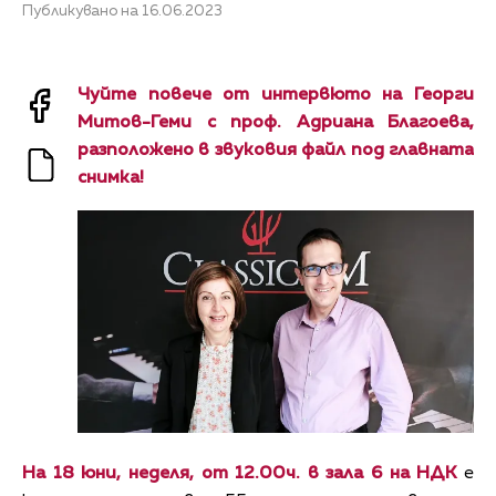
Публикувано на 16.06.2023
Чуйте повече от интервюто на Георги
Митов-Геми с проф. Адриана Благоева,
разположено в звуковия файл под главната
снимка!
На 18 юни, неделя, от 12.00ч. в зала 6 на НДК
е