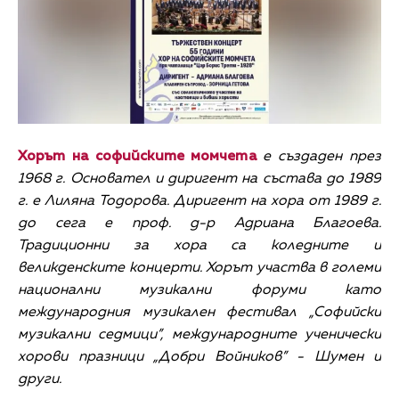
Хорът на софийските момчета
е създаден през
1968 г. Основател и диригент на състава до 1989
г. е Лиляна Тодорова. Диригент на хора от 1989 г.
до сега е проф. д-р Адриана Благоева.
Традиционни за хора са коледните и
великденските концерти. Хорът участва в големи
национални музикални форуми като
международния музикален фестивал „Софийски
музикални седмици”, международните ученически
хорови празници „Добри Войников” - Шумен и
други.