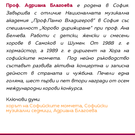
Проф. Адриана Благоева
е родена в София.
Завършва с отличие Националната музикална
академия „Проф.Панчо Владигеров” в София със
специалност „Хорово дирижиране” при проф. Ана
Белчева. Работи с детски, женски и смесени
хорове в Самоков и Шумен. От 1988 г. е
хормайстор, а 1989 г. е диригент на Хора на
софийските момчета. Под нейно ръководство
съставът развива активна концертна и записна
дейност в страната и чужбина. Печели една
голяма, шест първи и пет втори награди от осем
международни хорови конкурса.
Ключови думи:
хорът на Софийските момчета,
Софийски
музикални седмици,
Адриана Благоева