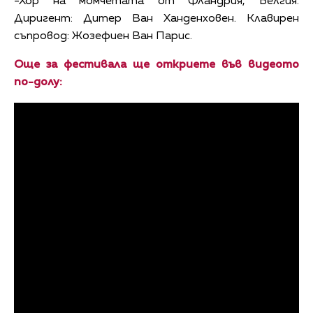
-Хор на момчетата от Фландрия, Белгия.
Диригент: Дитер Ван Ханденховен. Клавирен
съпровод: Жозефиен Ван Парис.
Още за фестивала ще откриете във видеото
по-долу: