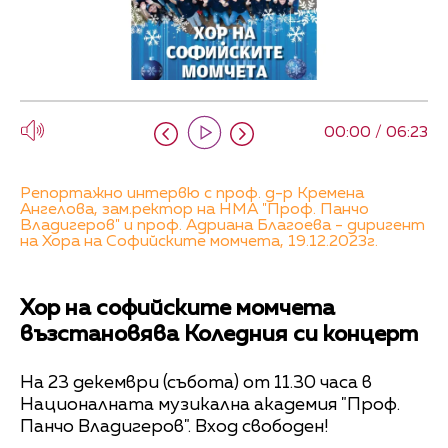
00:00 / 06:23
Репортажно интервю с проф. д-р Кремена
Ангелова, зам.ректор на НМА "Проф. Панчо
Владигеров" и проф. Адриана Благоева - диригент
на Хора на Софийските момчета, 19.12.2023г.
Хор на софийските момчета
възстановява Коледния си концерт
На 23 декември (събота) от 11.30 часа в
Националната музикална академия "Проф.
Панчо Владигеров". Вход свободен!