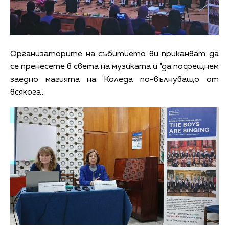
Организаторите на събитието ви приканват да
се пренесете в света на музиката и "да посрещнем
заедно магията на Коледа по-вълнуващо от
всякога".