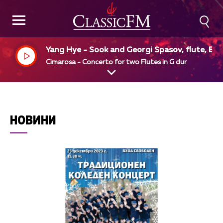
Yang Hye - Sook and Georgi Spasov, flute, Ens
mble Orchestral, Bedros Papazian, dir
Cimarosa - Concerto for two Flutes in G dur
НОВИНИ