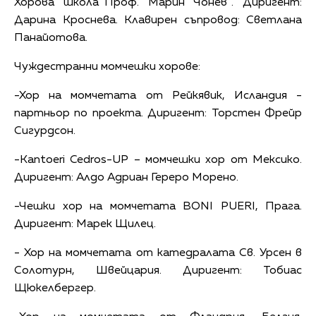
Хорова школа‘‘Проф. Марин Чонев‘‘. Диригент:
Дарина Кроснева. Клавирен съпровод: Светлана
Панайотова.
Чуждестранни момчешки хорове:
-Хор на момчетата от Рейкявик, Исландия -
партньор по проекта. Диригент: Торстен Фрейр
Сигурдсон.
-Kantoeri Cedros-UP – момчешки хор от Мексико.
Диригент: Алдо Адриан Гереро Морено.
-Чешки хор на момчетата BONI PUERI, Прага.
Диригент: Марек Щилец.
- Хор на момчетата от катедралата Св. Урсен в
Солотурн, Швейцария. Диригент: Тобиас
Щюкелбергер.