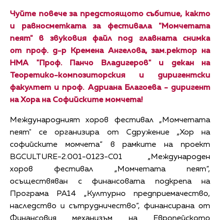
Чуйте повече за предстоящото събитие, както
и равносметката за фестивала "Момчетата
пеят" в звуковия файл под главната снимка
от проф. д-р Кремена Ангелова, зам.ректор на
НМА "Проф. Панчо Владигеров" и декан на
Теоретико-композиторския и диригентски
факултет и проф. Адриана Благоева - диригент
на Хора на Софийските момчета!
Международният хоров фестивал „Момчетата
пеят" се организира от Сдружение „Хор на
софийските момчета” в рамките на проект
BGCULTURE-2.001-0123-C01 „Международен
хоров фестивал „Момчетата пеят“,
осъществяван с финансовата подкрепа на
Програма РА14 „Културно предприемачество,
наследство и сътрудничество“, финансирана от
Финансовия механизъм на Европейското