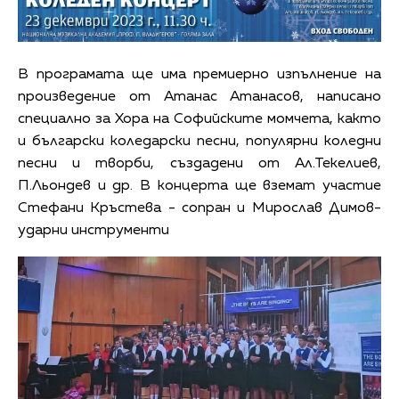
В програмата ще има премиерно изпълнение на
произведение от Атанас Атанасов, написано
специално за Хора на Софийските момчета, както
и български коледарски песни, популярни коледни
песни и творби, създадени от Ал.Текелиев,
П.Льондев и др. В концерта ще вземат участие
Стефани Кръстева - сопран и Мирослав Димов-
ударни инструменти