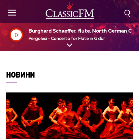
Burghard Schaeffer, flute, North German Ch
ber Orchestra, Mathieu Lange, dir
Pergolesi - Concerto for Flute in G dur
НОВИНИ