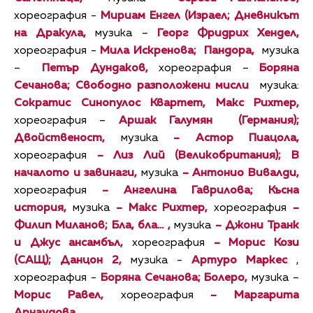
хореография -
Мириам Енгел (Израел;
Дневникът
на Дракула,
музика –
Георг Фридрих
Хендел,
хореография -
Мила Искренова;
Пандора,
музика
–
Петър Дундаков,
хореография –
Боряна
Сечанова;
Свободно разположени мисли
музика:
Сократис Синопулос Квартет, Макс Рихтер,
хореография –
Аршак Галумян (Германия);
Двойственост,
музика
– Астор Пиацола,
хореография
– Лиз Лий (Великобритания);
В
началото и завинаги,
музика
– Антонио Вивалди,
хореография
– Ангелина Гаврилова;
Късна
история,
музика
– Макс Рихтер,
хореография
–
Филип Миланов;
Бла, бла… ,
музика
– Джони Транк
и Джус ансамбъл,
хореография
– Морис Кози
(САЩ);
Данцон 2,
музика -
Артуро Маркес
,
хореография -
Боряна Сечанова;
Болеро,
музика –
Морис Равел,
хореография
– Маргарита