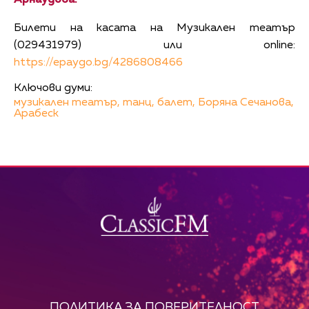
Арнаудова.
Билети на касата на Музикален театър
(029431979) или online:
https://epaygo.bg/4286808466
Ключови думи:
музикален театър,
танц,
балет,
Боряна Сечанова,
Арабеск
ПОЛИТИКА ЗА ПОВЕРИТЕЛНОСТ