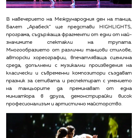
В навечерието на Международния ден на танца,
Балет „Арабеск“ ще представи HIGHLIGHTS,
програма, съдържаща фрагменти от едни от най-
значимите спектакли на трупата.
Многообразието от различни танцови стилове,
авторски хореографии, впечатляваща сценична
среда, допълнени с музикални произведения на
класически и съвременни композитори създават
празник за сетивата и респектират с умението
на танцьорите да преминават от една
миниатюра в друга, демонстрирайки висок
професионализъм и артистично майсторство.