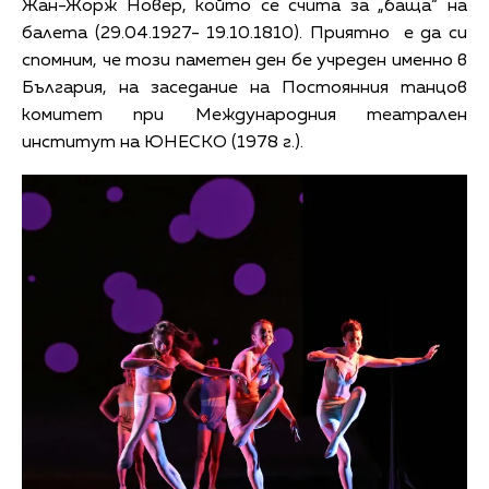
Жан-Жорж Новер, който се счита за „баща“ на
балета (29.04.1927- 19.10.1810). Приятно е да си
спомним, че този паметен ден бе учреден именно в
България, на заседание на Постоянния танцов
комитет при Международния театрален
институт на ЮНЕСКО (1978 г.).