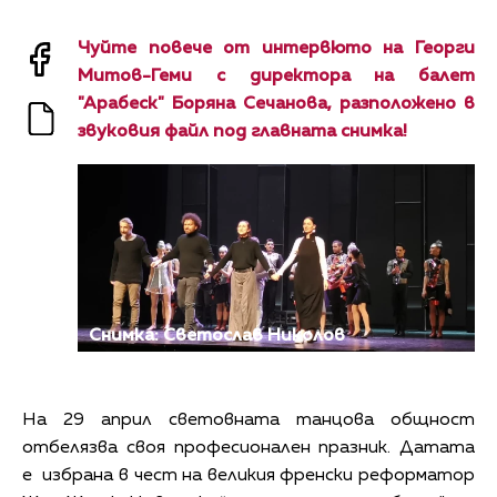
Чуйте повече от интервюто на Георги
Митов-Геми с директора на балет
"Арабеск" Боряна Сечанова, разположено в
звуковия файл под главната снимка!
Снимка: Светослав Николов
На 29 април световната танцова общност
отбелязва своя професионален празник. Датата
е избрана в чест на великия френски реформатор