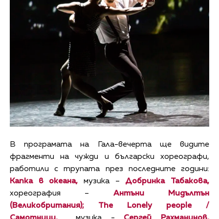
В програмата на Гала-вечерта ще видите
фрагменти на чужди и български хореографи,
работили с трупата през последните години:
Капка в океана,
музика –
Добринка Табакова,
хореография –
Антъни Мидълтън
(Великобритания);
The
Lonely
people
/
Самотници,
музика -
Сергей
Рахманинов,