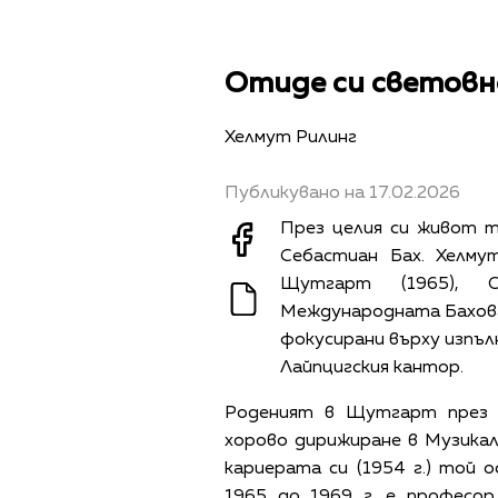
Отиде си световн
Хелмут Рилинг
Публикувано на 17.02.2026
През целия си живот т
Себастиан Бах. Хелму
Щутгарт (1965), О
Международната Бахова 
фокусирани върху изпъл
Лайпцигския кантор.
Роденият в Щутгарт през 19
хорово дирижиране в Музика
кариерата си (1954 г.) той о
1965 до 1969 г. е професо