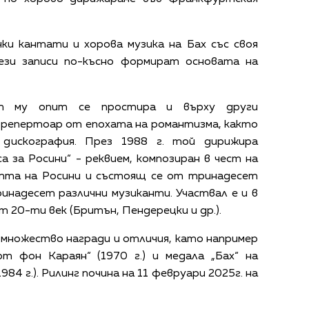
чки кантати и хорова музика на Бах със своя
ези записи по-късно формират основата на
ят му опит се простира и върху други
 репертоар от епохата на романтизма, както
дискография. През 1988 г. той дирижира
 за Росини“ - реквием, композиран в чест на
тта на Росини и състоящ се от тринадесет
инадесет различни музиканти. Участвал е и в
 20-ти век (Бритън, Пендерецки и др.).
 множество награди и отличия, като например
рт фон Караян“ (1970 г.) и медала „Бах“ на
84 г.). Рилинг почина на 11 февруари 2025г. на