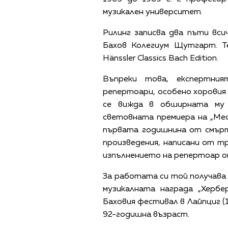
музикален университет.
Рилинг записва два пъти вси
Бахов Колегиум Щутгарт. Т
Hänssler Classics Bach Edition.
Въпреки това, експертни
репертоари, особено хоровия
се вижда в обширната му 
световната премиера на „Меса
първата годишнина от смър
произведения, написани от тр
изпълнението на репертоар от
За работата си той получава
музикалната награда „Хербе
Баховия фестивал в Лайпциг (19
92-годишна възраст.