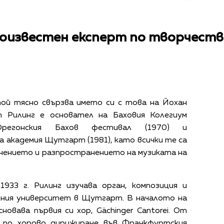
оизвестен експерт по творчеств
ой тясно свързва името си с това на Йохан
т Рилинг е основател на Баховия Колегиум
регонския Бахов фестивал (1970) и
академия Щутгарт (1981), като всички те са
нението и разпространението на музиката на
33 г. Рилинг изучава орган, композиция и
лния университет в Щутгарт. В началото на
сновава първия си хор, Gächinger Cantorei. От
р по хорово дирижиране във Франкфуртския