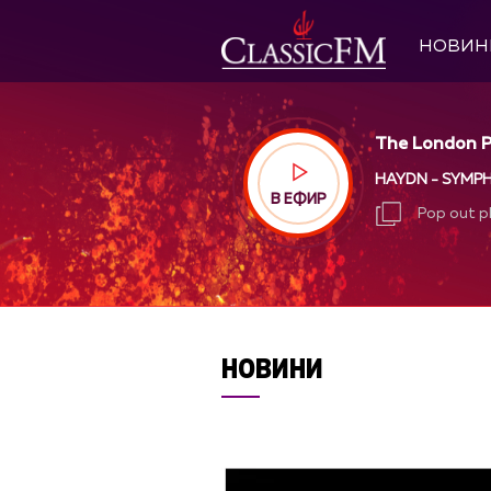
НОВИН
The London Ph
HAYDN - SYMPH
В ЕФИР
Pop out p
Pop out p
НОВИНИ