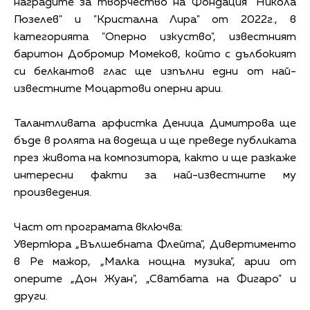
наградите за творчество на Фондация "Никола
Гюзелев" и "Кристална Лира" от 2022г., в
категорията "Оперно изкуство", известният
баритон Добромир Момеков, който с дълбокият
си белкантов глас ще изпълни едни от най-
известните Моцартови оперни арии.
Талантливата арфистка Деница Димитрова ще
бъде в ролята на водеща и ще преведе публиката
през живота на композитора, както и ще разкаже
интересни факти за най-известните му
произведения.
Част от програмата включва:
Увертюра „Вълшебната Флейта", Дивертименто
в Ре мажор, „Малка нощна музика", арии от
оперите „Дон Жуан", „Сватбата на Фигаро" и
други.