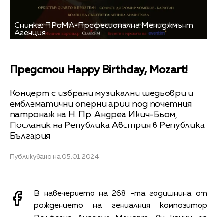
Снимка: ПРоМА-Професионална Мениджмънт
Агенция
Предстои Happy Birthday, Mozart!
Концерт с избрани музикални шедьоври и
емблематични оперни арии под почетния
патронаж на Н. Пр. Андреа Икич-Бьом,
Посланик на Република Австрия в Република
България
Публикувано на 05.01.2024
В навечерието на 268 -та годишнина от
рождението на гениалния композитор