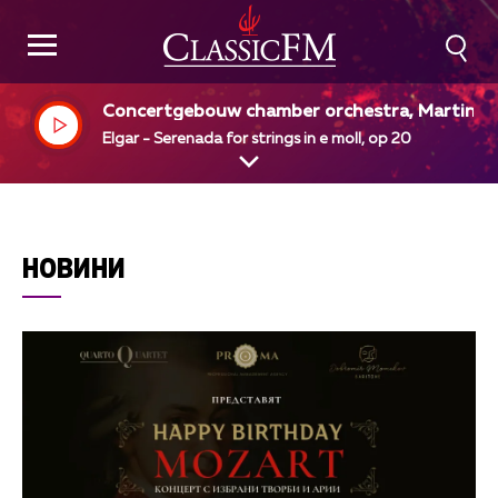
Concertgebouw chamber orchestra, Martin P
nteleev, dir
Elgar - Serenada for strings in e moll, op 20
НОВИНИ