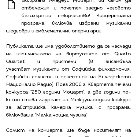
Волфганг Амадеус Моцарт, ви каним да
отбележим и почетем заедно неговото
безсмъртно творчество! Концертната
програма включва избрани музикални
шедьоври и емблематични оперни арии.
Публиката ще има удоволствието да се наслади
на изпълненията на виртуозите от Quarto
Quartet и приятели (в ансамбъла
участват музиканти от Софийска филхармония,
Софийски солисти и оркестъра на Българското
Национално Радио). През 2006 г. Квартета печели
конкурса "250 години Моцарт", а две години по-
късно става лауреат на Международния конкурс
за австрийска камерна музика с програма,
включваща "Малка нощна музика".
Солист на концерта ще бъде носителят на