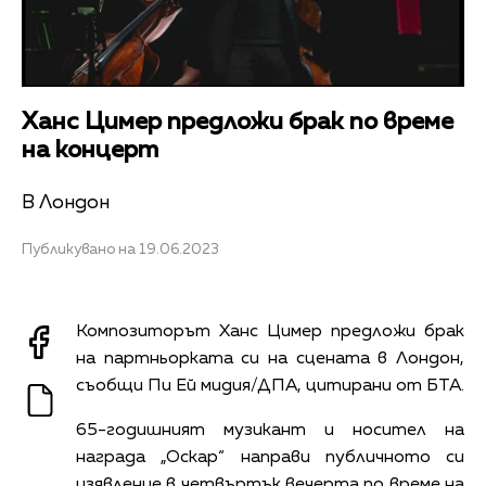
Ханс Цимер предложи брак по време
на концерт
В Лондон
Публикувано на 19.06.2023
Композиторът Ханс Цимер предложи брак
на партньорката си на сцената в Лондон,
съобщи Пи Ей мидия/ДПА, цитирани от БТА.
65-годишният музикант и носител на
награда „Оскар“ направи публичното си
изявление в четвъртък вечерта по време на