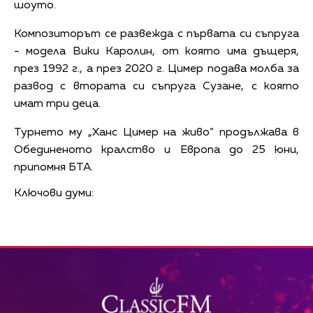
шоуто.
Композиторът се развежда с първата си съпруга
- модела Вики Каролин, от която има дъщеря,
през 1992 г., а през 2020 г. Цимер подава молба за
развод с втората си съпруга Сузане, с която
имат три деца.
Турнето му „Ханс Цимер на живо“ продължава в
Обединеното кралство и Европа до 25 юни,
припомня БТА.
Ключови думи: