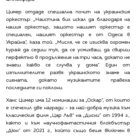
Цимер отдаде специална почит на украинския
оркестър: „Наистина бих искал да благодаря на
нашия оркестър, защото нашият оркестър е
специален, нашият оркестър е от Одеса в
Украйна“, каза той. „Мисля, че се изисква огромен
кураж да седиш тук, да се усмихваш, да свириш
перфектно в продължение на три часа, докато не
знаеш какво се случва у дома“. Един от
изпълнителите развя украинското знаме на
сцената, докато музикантите правеха
последните си поклони.
Ханс Цимер има 12 номинации за „Оскар“, от които
е спечелил две награди - за най-добра музика към
класическия филм „Цар Лъв“ на „Дисни“ от 1994 г.,
както и към научнофантастичния блокбъстър
„Дюн“ от 2021 г., който също беше включен в