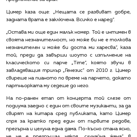
Цимер каза още: „Нещата се развиват добре,
задната врата е заключена. Всичко е наред“.
„Остава ми още един малък номер. Той е интимен в
своята незначителност, но може би не е толкова
незначителен и може би доста ми харесва“, каза
той, преди да завърши шоуто с изпълнение на
класическото си парче „Time“, която звучи в
завладяващия трилър „Генезис“ от 2010 г. Цимер
свиреше на пианото по време на парчето, докато
партньорката му седеше до него.
На по-ранен етап от концерта той слезе от
подиума заедно с един от своите музиканти, за да
свирят на китара сред публиката, като Цимер
спря за кратко пред един от първите редове,
прегърна и целуна една дама. По-късно стана ясно,
че не е прегръщал някоя „случайна жена“ в