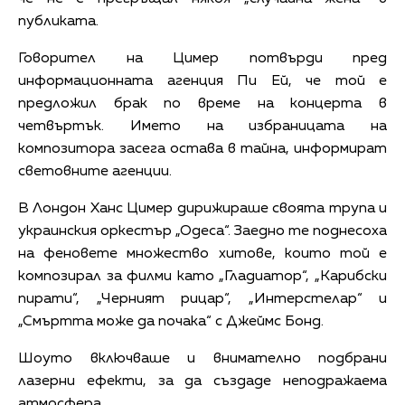
публиката.
Говорител на Цимер потвърди пред
информационната агенция Пи Ей, че той е
предложил брак по време на концерта в
четвъртък. Името на избраницата на
композитора засега остава в тайна, информират
световните агенции.
В Лондон Ханс Цимер дирижираше своята трупа и
украинския оркестър „Одеса“. Заедно те поднесоха
на феновете множество хитове, които той е
композирал за филми като „Гладиатор“, „Карибски
пирати“, „Черният рицар“, „Интерстелар“ и
„Смъртта може да почака“ с Джеймс Бонд.
Шоуто включваше и внимателно подбрани
лазерни ефекти, за да създаде неподражаема
атмосфера.