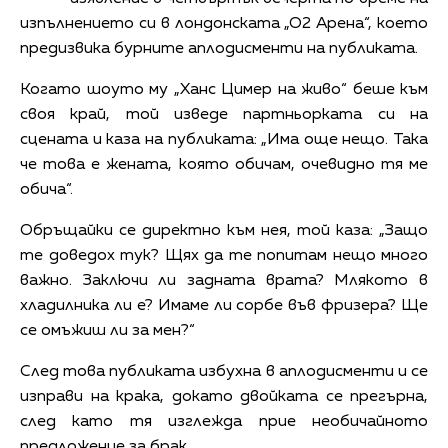
изпълнението си в лондонската „О2 Арена“, което
предизвика бурните аплодисменти на публиката.
Когато шоуто му „Ханс Цимер на живо“ беше към
своя край, той изведе партньорката си на
сцената и каза на публиката: „Има още нещо. Така
че това е жената, която обичам, очевидно тя ме
обича“.
Обръщайки се директно към нея, той каза: „Защо
те доведох тук? Щях да те попитам нещо много
важно. Заключи ли задната врата? Млякото в
хладилника ли е? Имаме ли сорбе във фризера? Ще
се омъжиш ли за мен?“
След това публиката избухна в аплодисменти и се
изправи на крака, докато двойката се прегърна,
след като тя изглежда прие необичайното
предложение за брак.