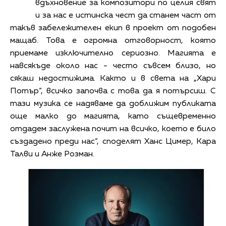
вдъхновение за композитори по целия свят
и за нас е истинска чест да станем част от
такъв забележителен екип в проект от подобен
мащаб. Това е огромна отговорност, която
приемаме изключително сериозно. Магията е
навсякъде около нас - често съвсем близо, но
сякаш недостижима. Както и в света на „Хари
Потър“, всичко започва с това да я потърсиш. С
тази музика се надяваме да доближим публиката
още малко до магията, като същевременно
отдадем заслужена почит на всичко, което е било
създадено преди нас“, споделят Ханс Цимер, Кара
Талви и Анже Розман.