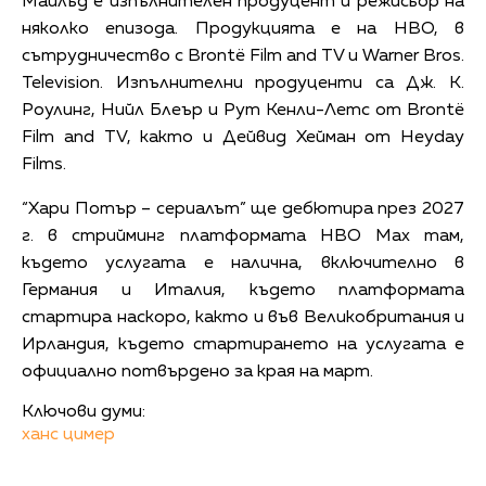
Майлъд е изпълнителен продуцент и режисьор на
няколко епизода. Продукцията е на HBO, в
сътрудничество с Brontë Film and TV и Warner Bros.
Television. Изпълнителни продуценти са Дж. К.
Роулинг, Нийл Блеър и Рут Кенли-Летс от Brontë
Film and TV, както и Дейвид Хейман от Heyday
Films.
“Хари Потър – сериалът” ще дебютира през 2027
г. в стрийминг платформата HBO Max там,
където услугата е налична, включително в
Германия и Италия, където платформата
стартира наскоро, както и във Великобритания и
Ирландия, където стартирането на услугата е
официално потвърдено за края на март.
Ключови думи:
ханс цимер