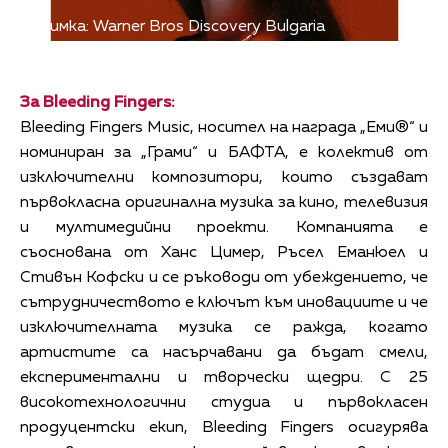
Снимка: Warner Bros Discovery Bulgaria
За Bleeding Fingers:
Bleeding Fingers Music, носител на награда „Еми®“ и
номиниран за „Грами“ и БАФТА, е колектив от
изключителни композитори, които създават
първокласна оригинална музика за кино, телевизия
и мултимедийни проекти. Компанията е
съоснована от Ханс Цимер, Ръсел Еманюел и
Стивън Кофски и се ръководи от убеждението, че
сътрудничеството е ключът към иновациите и че
изключителната музика се ражда, когато
артистите са насърчавани да бъдат смели,
експериментални и творчески щедри. С 25
високотехнологични студиа и първокласен
продуцентски екип, Bleeding Fingers осигурява