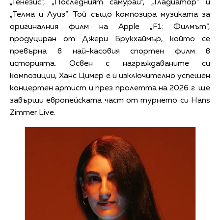
„Генезис“, „Последният самурай“, „Гладиатор“ и
„Телма и Луиз“. Той също композира музиката за
оригиналния филм на Apple „F1: Филмът“,
продуциран от Джери Брукхаймър, който се
превърна в най-касовия спортен филм в
историята. Освен с награждаваните си
композиции, Ханс Цимер е и изключително успешен
концертен артист и през пролетта на 2026 г. ще
завърши европейската част от турнето си Hans
Zimmer Live.