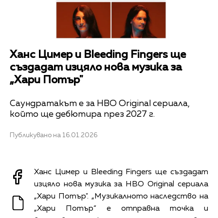
Ханс Цимер и Bleeding Fingers ще
създадат изцяло нова музика за
„Хари Потър"
Саундратакът е за HBO Original сериалa,
който ще дебютира през 2027 г.
Публикувано на 16.01.2026
Ханс Цимер и Bleeding Fingers ще създадат
изцяло нова музика за HBO Original сериалa
„Хари Потър". „Музикалното наследство на
„Хари Потър“ е отправна точка и