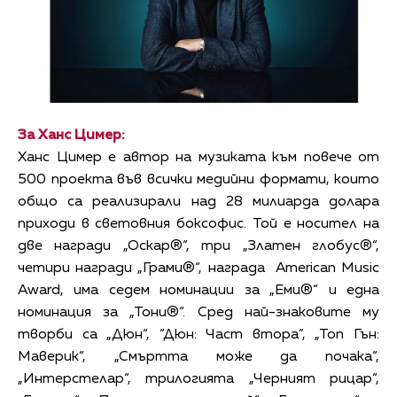
За Ханс Цимер:
Ханс Цимер е автор на музиката към повече от
500 проекта във всички медийни формати, които
общо са реализирали над 28 милиарда долара
приходи в световния боксофис. Той е носител на
две награди „Оскар®“, три „Златен глобус®“,
четири награди „Грами®“, награда American Music
Award, има седем номинации за „Еми®“ и една
номинация за „Тони®“. Сред най-знаковите му
творби са „Дюн“, “Дюн: Част втора”, „Топ Гън:
Маверик“, „Смъртта може да почака“,
„Интерстелар“, трилогията „Черният рицар“,