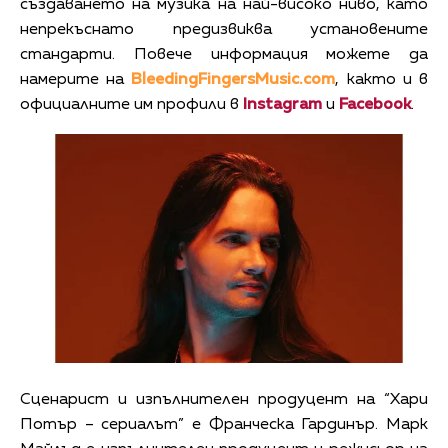
създаването на музика на най-високо ниво, като
непрекъснато предизвиква установените
стандарти. Повече информация можете да
намерите на
BleedingFingersMusic.com
, както и в
официалните им профили в
Instagram
и
Facebook
.
Сценарист и изпълнителен продуцент на “Хари
Потър – сериалът” е Франческа Гардинър. Марк