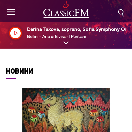
Darina Takova, soprano, Sofia Symphony Orc
stra, Metodi Matakiev, dir
Bellini - Aria di Elvira - I Puritani
НОВИНИ