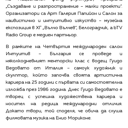
„Създаване и разпространение – малки проекти“.
Организатори са Арт Галерия Папийон и Салон за
наивистично и интуитивно изкуство – музейна
експозиция в ХГ „Вълчо Вълчев“, Белоградчик, а bTV
Radio Group е медиен партньор.
В рамките на Четвъртия международен салон
Интуитив – България се проведе и
няколкодневният менторски клас с водещ Гуидо
Ведовато от Италия – самоук художник и
скулптор, който започва своята артистична
кариера на 25 години с първата си самостоятелна
изложба през 1986 година. Днес Гуидо Ведовато е
творец с успешна художествена кариера и
носител на редица международни отличия.
Докато твори, той споделя, че обича да слуша
филмовата музика на Енио Мориконе.