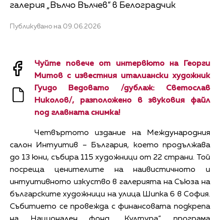
галерия „Вълчо Вълчев“ в Белоградчик
Публикувано на 09.06.2026
Чуйте повече от интервюто на Георги
Митов с известния италиански художник
Гуидо Ведовато /дублаж: Светослав
Николов/, разположено в звуковия файл
под главната снимка!
Четвъртото издание на Международния
салон Интуитив – България, което продължава
до 13 юни, събира 115 художници от 22 страни. Той
посреща ценителите на наивистичното и
интуитивното изкуство в галерията на Съюза на
българските художници на улица Шипка 6 в София.
Събитието се провежда с финансовата подкрепа
на Национален фонд „Култура“, програма