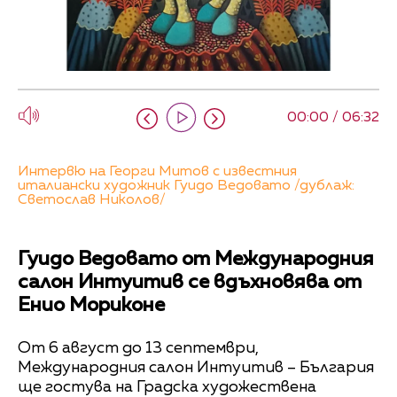
00:00 / 06:32
Интервю на Георги Митов с известния
италиански художник Гуидо Ведовато /дублаж:
Светослав Николов/
Гуидо Ведовато от Международния
салон Интуитив се вдъхновява от
Енио Мориконе
От 6 август до 13 септември,
Международния салон Интуитив – България
ще гостува на Градска художествена