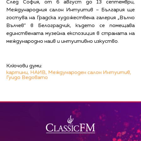
След София, от 6 август до 13 септември,
Международния салон Интуитив – България ще
гостува на Градска художествена галерия „Вълчо
Вълчев“ в Белоградчик, където се помещава
единствената музейна експозиция в страната на
международно наив и интуитивно изкуство.
Ключови думи:
картини,
НАИВ,
Международен салон Интуитив,
Гуидо Ведовато