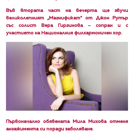
Във втората част на вечерта ще звучи
великолепният „Магнификат“ от Джон Рутър
със солист Вера Гиргинова – сопран и с
участието на Националния филхармоничен хор.
Първоначално обявената Мила Михова отменя
ангажимента си поради заболяване.