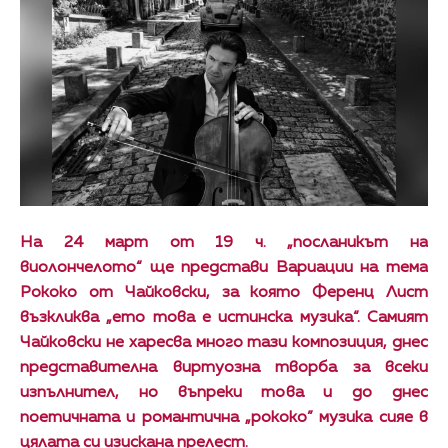
На 24 март от 19 ч. „посланикът на
виолончелото“ ще представи Вариации на тема
Рококо от Чайковски, за която Ференц Лист
възкликва „ето това е истинска музика“. Самият
Чайковски не харесва много тази композиция, днес
представителна виртуозна творба за всеки
изпълнител, но въпреки това и до днес
поетичната и романтична „рококо” музика сияе в
цялата си изискана прелест.