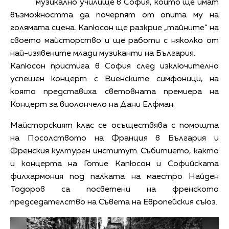
музикално училище в София, които ще имат
възможността да почерпят от опита му на
голямата сцена. Капюсон ще разкрие „тайните“ на
своето майсторство и ще работи с няколко
o
т
най-изявените млади музиканти на България.
Капюсон пристига в София след изключително
успешен концерт с Виенските симфоници,
на
която представиха световната премиера на
Концерт за виолончело на Дани Елфман.
Майсторският клас се осъществява с помощта
на Посолството на Франция в България и
Френския културен институт. Събитието, както
и концерта на Готие Капюсон и Софийската
филхармония под палката на маестро Найден
Тодоров са посветени на
френското
председателство на Съвета на Европейския съюз.