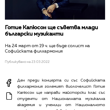
Готие Капюсон ще съветва млади
български музиканти
На 24 март от 19 ч. ще бъде солист на
Софийската филхармония
Публикувано на 23.03.2022
Ден преди концерта си със Софийската
филхармония големият виолочелист Готие
Капюсон ще направи майсторски клас със
студенти от Националната музикална
академия и ученици от Националното