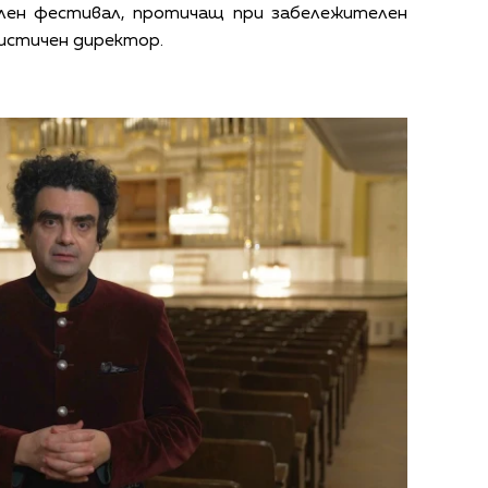
кален фестивал, протичащ при забележителен
тистичен директор.