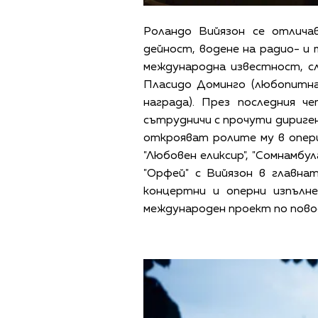
Роландо Вийязон се отличав
дейност, водене на радио- и 
международна известност, сл
Пласидо Доминго (любопитна
награда). През последния 
сътрудничи с прочути дириге
открояват ролите му в оперите
"Любовен еликсир", "Сомнамбул
"Орфей" с Вийязон в главна
концертни и оперни изпълне
международен проект по пов