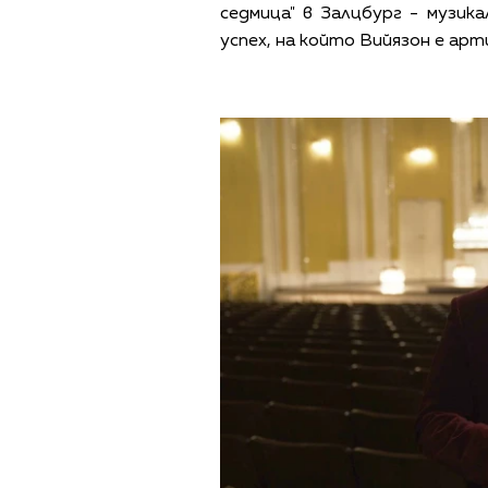
седмица" в Залцбург - музи
успех, на който Вийязон е ар