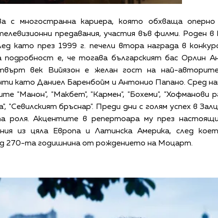
а с многостранна кариера, която обхваща оперно 
телевизионни предавания, участия във филми. Роден 
ед като през 1999 г. печели втора награда в конкурс
 подробност е, че тогава българският бас Орлин А
четвърт век Вийязон е желан гост на най-авторит
нти като Даниел Баренбойм и Антонио Папано. Сред на
 "Манон", "Макбет", "Кармен", "Бохеми", "Хофманови раз
а", "Севилският бръснар". Преди дни с голям успех в За
та роля. Акцентите в репертоара му през настоящи
ния из цяла Европа и Латинска Америка, след коет
од 270-та годишнина от рождението на Моцарт.