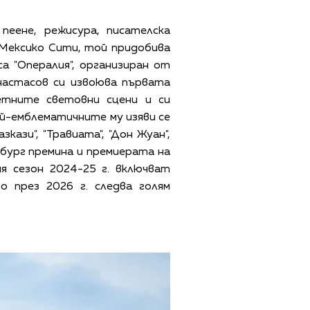
пеене, режисура, писателска
в Мексико Сити, той придобива
а "Опералия", организиран от
настасов си извоюва първата
етните световни сцени и си
й-емблематичните му изяви се
кази", "Травиата", "Дон Жуан",
лцбург премина и премиерата на
я сезон 2024-25 г. включват
о през 2026 г. следва голям