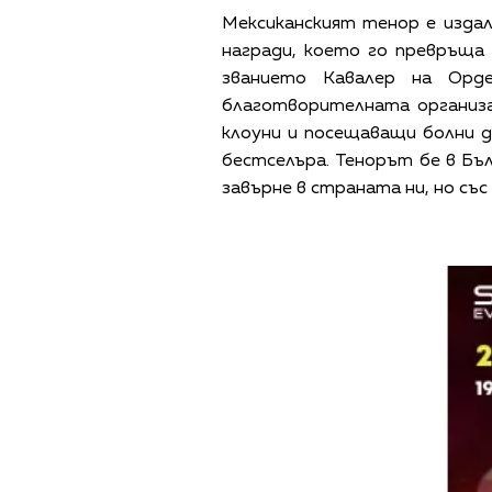
Мексиканският тенор е издал 
награди, което го превръща 
званието Кавалер на Орд
благотворителната организаци
клоуни и посещаващи болни де
бестселъра. Тенорът бе в Бъл
завърне в страната ни, но със