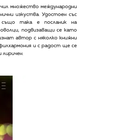
олучил множество международни
нични изкуства. Удостоен със
 също така е посланик на
броволци, подвизаващи се като
ризнат автор с няколко книжни
 филхармония и с радост ще се
 лиричен.