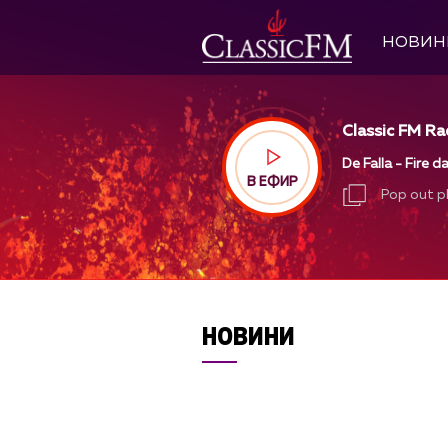
НОВИН
Classic FM Ra
De Falla - Fire d
В ЕФИР
Pop out p
Pop out p
НОВИНИ