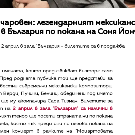
 чаровен: легендарният мексикан
в България по покана на Соня Йон
2 април в зала "България - билетите са в продажба
д имената, които предизвикват възторг само
 Пред родната публика той ще представи за
вестни съвременни мексикански композитори,
т Верди, Пучини, Белини, обединени под името
 ще му акомпанира Сара Тизман. Билетите за
рт на
2 април в зала "България" са налични
в
рният тенор ще посети страната ни по покана
ва, която пък преди дни по негова покана на
телен концерт в рамките на "Моцартовата