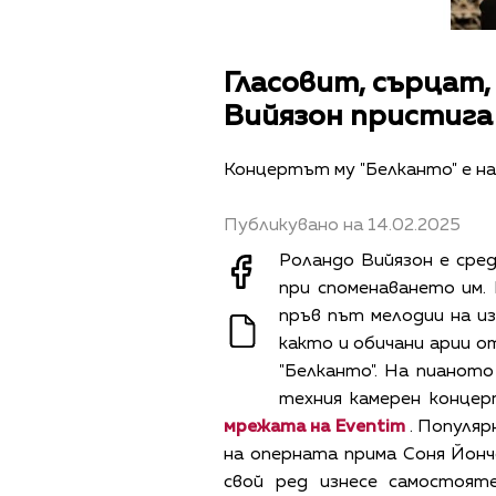
Гласовит, сърцат,
Вийязон пристига 
Концертът му "Белканто" е на 
Публикувано на 14.02.2025
Роландо Вийязон е сре
при споменаването им.
пръв път мелодии на из
както и обичани арии о
"Белканто". На пианото
техния камерен конце
мрежата на Eventim
. Популя
на оперната прима Соня Йонче
свой ред изнесе самостоя