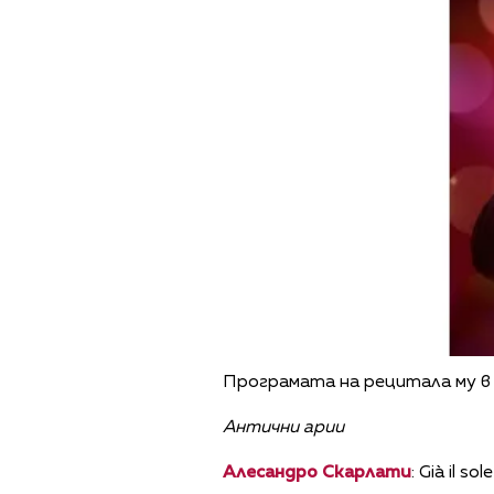
Програмата на рецитала му в
Антични арии
Алесандро Скарлати
: Già il so