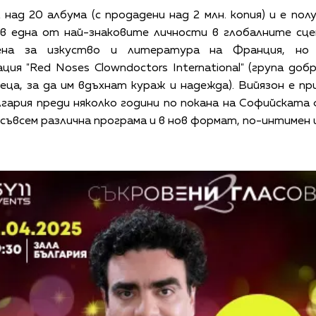
над 20 албума (с продадени над 2 млн. копия) и е п
в една от най-знаковите личности в глобалните сце
ена за изкуство и литература на Франция, но
я "Red Noses Clowndoctors International" (група до
ца, за да им вдъхнат кураж и надежда). Вийязон е п
гария преди няколко години по покана на Софийската
 съвсем различна програма и в нов формат, по-интимен и