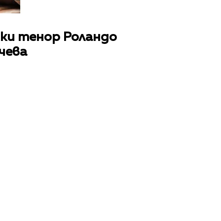
ски тенор Роландо
чева