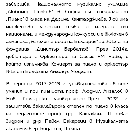
завършва Националното музикално училище
„Любомир Пипков" в София със специалност
„Пиано" в класа на Дарина Кантарджиева. J ой има
множество успешни изяви и награди от
национални и международни конкурси и е включен в
алманаха „Успелите деца на България“ за 2013 г. на
фондация „Димитър Бербатов“. През 2014г.
дебютира с Оркестъра на Classic FM Radio, с
който изпълнява Концерт за пиано и оркестър
№12 от Волфганг Амадеус Моцарт.
В периода 2017-2019 г. усъвършенства своите
умения и при пианиста проф. Людмил Ангелов в
Нов български университет.През 2022 г.
защитава бакалавърска степен по пиано в класа
на педагозите проф. д-р Катажина Попова-
Зидрон и д-р Павел Вакареци в Музикалната
академия в гр. Бидгошч, Полша.