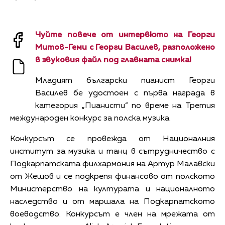
Чуйте повече от интервюто на Георги
Митов-Геми с Георги Василев, разположено
в звуковия файл под главната снимка!
Младият български пианист Георги
Василев бе удостоен с първа награда в
категория „Пианисти“ по време на Третия
международен конкурс за полска музика.
Конкурсът се провежда от Националния
институт за музика и танц в сътрудничество с
Подкарпатската филхармония на Артур Малавски
от Жешов и се подкрепя финансово от полското
Министерство на културата и националното
наследство и от маршала на Подкарпатското
воеводство.
Конкурсът е член на мрежата от