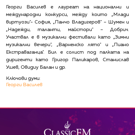
Георги Василев е лауреат на национални и
международни конкурси, между които „Млади
виртуози"- София, „Панчо Владигеров" – Шумен и
„Надежди, таланти, майстори" – Добрич.
Участвал е в музикални фестивали като „Зимни
музикални вечери", „Варненско лято" и „Пиано
Екстраваганца". Бил е солист под палката на
диригенти като Григор Паликаров, Станислав
Ушев, Овидиу Балан и др.
Ключови думи:
Георги Василев