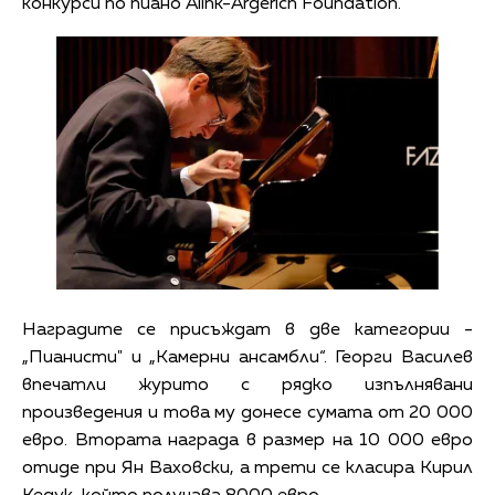
конкурси по пиано Alink-Argerich Foundation.
Наградите се присъждат в две категории -
„Пианисти" и „Камерни ансамбли“. Георги Василев
впечатли журито с рядко изпълнявани
произведения и това му донесе сумата от 20 000
евро. Втората награда в размер на 10 000 евро
отиде при Ян Ваховски, а трети се класира Кирил