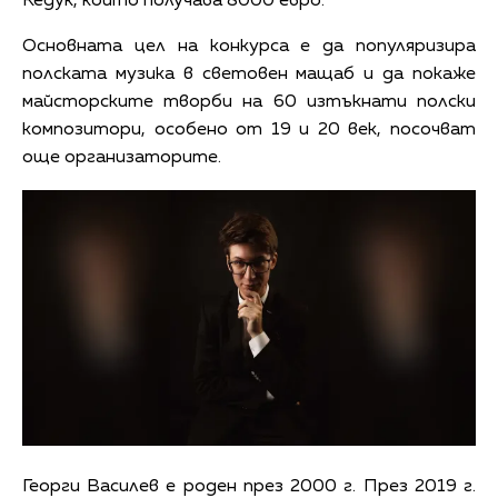
Кедук, който получава 8000 евро.
Основната цел на конкурса е да популяризира
полската музика в световен мащаб и да покаже
майсторските творби на 60 изтъкнати полски
композитори, особено от 19 и 20 век, посочват
още организаторите.
Георги Василев е роден през 2000 г. През 2019 г.