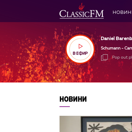
НОВИН
Daniel Barenb
Schumann - Carn
В ЕФИР
Pop out p
Pop out p
НОВИНИ