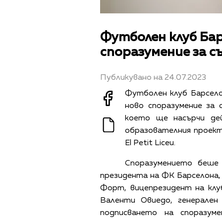
Футболен клуб Ба
споразумение за 
Публикувано на 24.07.2023
Футболен клуб Барсело
ново споразумение за
което ще насърчи де
образователния проект
El Petit Liceu.
Споразумението беше
президента на ФК Барселона,
Форт, вицепрезидент на клу
Валенти Овиедо, генерален
подписването на споразум