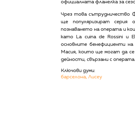
официалната фланелка за сезо
Чрез това сътрудничество Ф
ще популяризират серия 
познаването на операта и ко
като La cuina de Rossini и 
основните бенефициенти на
Масия, които ще могат да се
дейности, свързани с операта
Ключови думи:
барселона,
Лисеу