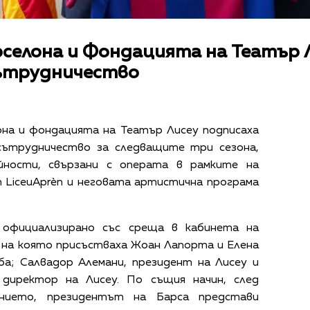
рселона и Фондацията на Театър 
сътрудничество
на и фондацията на Театър Лисеу подписаха
 сътрудничество за следващите три сезона,
йности, свързани с операта в рамките на
 LiceuAprèn и неговата артистична програма
 официализирано със среща в кабинета на
 на която присъстваха Жоан Лапорта и Елена
ба; Салвадор Алемани, президент на Лисеу и
 директор на Лисеу. По същия начин, след
ението, президентът на Барса представи