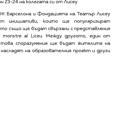
н 23-24 на колегата си от Лисеу.
К Барселона и Фондацията на Театър Лисеу
от инициативи, които ще популяризират
ито също ще бъдат свързани с представления
El monstre al Liceu. Между другото, един от
 това споразумение ще бъдат жителите на
 насладят на образователния проект и други
.