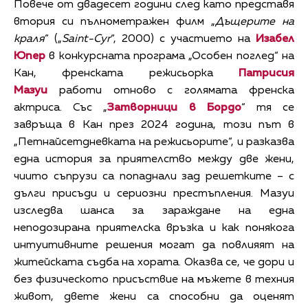
Повече от двадесет години след като представя
втория си пълнометражен филм „
Дъщерите на
краля
“ („
Saint-Cyr
“, 2000) с участието на
Изабел
Юпер
в конкурсната програма „Особен поглед“ на
Кан, френската режисьорка
Патрисия
Мазуи
работи отново с голямата френска
актриса. Със „
Затворници в Бордо
“ тя се
завръща в Кан през 2024 година, този път в
„Петнайсетдневката на режисьорите“, и разказва
една история за приятелство между две жени,
чиито съпрузи са попаднали зад решетките – с
дълги присъди и сериозни престъпления. Мазуи
изследва шанса за зараждане на една
неподозирана приятелска връзка и как понякога
интуитивните решения могат да повлияят на
житейската съдба на хората. Оказва се, че дори и
без физическото присъствие на мъжете в техния
живот, двете жени са способни да оценят