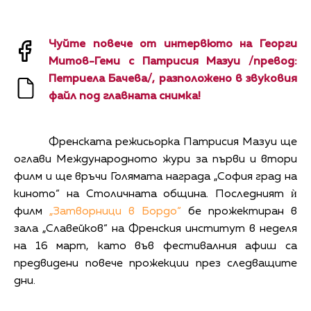
Чуйте повече от интервюто на Георги
Митов-Геми с Патрисия Мазуи /превод:
Петриела Бачева/, разположено в звуковия
файл под главната снимка!
Френската режисьорка Патрисия Мазуи ще
оглави Международното жури за първи и втори
филм и ще връчи Голямата награда „София град на
киното“ на Столичната община. Последният ѝ
филм
„Затворници в Бордо“
бе прожектиран в
зала „Славейков“ на Френския институт в неделя
на 16 март, като във фестивалния афиш са
предвидени повече прожекции през следващите
дни.