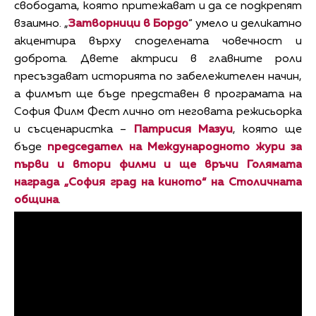
свободата, която притежават и да се подкрепят
взаимно. „
Затворници в Бордо
“ умело и деликатно
акцентира върху споделената човечност и
доброта. Двете актриси в главните роли
пресъздават историята по забележителен начин,
а филмът ще бъде представен в програмата на
София Филм Фест лично от неговата режисьорка
и съсценаристка –
Патрисия Мазуи
, която ще
бъде
председател на Международното жури за
първи и втори филми и ще връчи Голямата
награда „София град на киното“ на Столичната
община
.