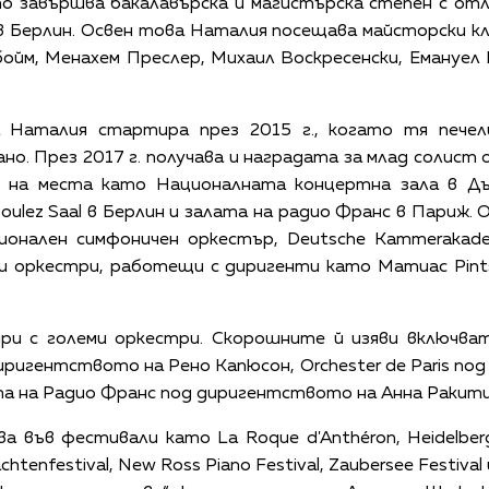
ето завършва бакалавърска и магистърска степен с от
 Берлин. Освен това Наталия посещава майсторски кл
йм, Менахем Преслер, Михаил Воскресенски, Емануел 
 Наталия стартира през 2015 г., когато тя печел
о. През 2017 г. получава и наградата за млад солист о
 на места като Националната концертна зала в Дъ
Boulez Saal в Берлин и залата на радио Франс в Париж.
онален симфоничен оркестър, Deutsche Kammerakadem
 оркестри, работещи с диригенти като Матиас Pintsch
ри с големи оркестри. Скорошните й изяви включва
ригентството на Рено Капюсон, Orchester de Paris п
а на Радио Франс под диригентството на Анна Ракити
 във фестивали като La Roque d'Anthéron, Heidelberger
rachtenfestival, New Ross Piano Festival, Zaubersee Festiv