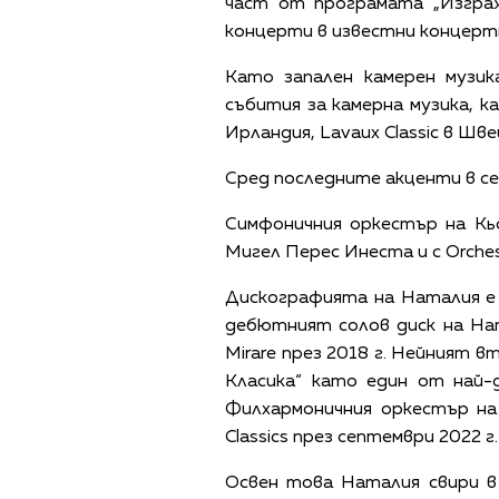
част от програмата „Изгра
концерти в известни концертн
Като запален камерен музи
събития за камерна музика, к
Ирландия, Lavaux Classic в Шв
Сред последните акценти в с
Симфоничния оркестър на Кь
Мигел Перес Инеста и с Orche
Дискографията на Наталия е 
дебютният солов диск на Нат
Mirare през 2018 г. Нейният вт
Класика“ като един от най-д
Филхармоничния оркестър на
Classics през септември 2022 г.
Освен това Наталия свири в