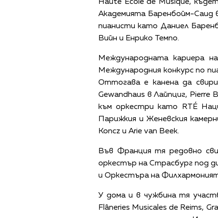
Haute Ecole de Musique, къд
Академията Баренбойм-Саид в
пианисти като Даниел Баренбо
Вийн и Енрико Темпо.
Международната кариера на
Международния конкурс по пиан
Оттогава е канена да свири
Gewandhaus в Лайпциг, Pierre 
към оркестри като RTÉ Наци
Парижкия и Женевския камерни
Koncz и Arie van Beek.
Във Франция тя редовно сви
оркестър на Страсбург под ди
и Оркестъра на Филхармоният
У дома и в чужбина тя участва
Flâneries Musicales de Reims, G