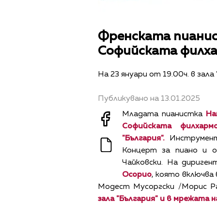
Френската пиани
Софийската филх
На 23 януари от 19.00ч. в зала
Публикувано на 13.01.2025
Младата пианистка
На
Софийската филхарм
"България".
Инструмен
Концерт за пиано и 
Чайковски. На дириген
Осорио
, която включва
Модест Мусоргски /Морис Р
зала "България" и в мрежата 