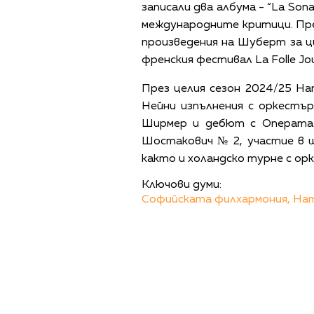
записали два албума - “La Sonat
международните критици. През
произведения на Шуберт за ци
френския фестивал La Folle Jo
През целия сезон 2024/25 Нат
Нейни изпълнения с оркестъ
Ширмер и дебют с Операта 
Шостакович № 2, участие в шо
както и холандско турне с орк
Ключови думи:
Софийската филхармония,
Нат