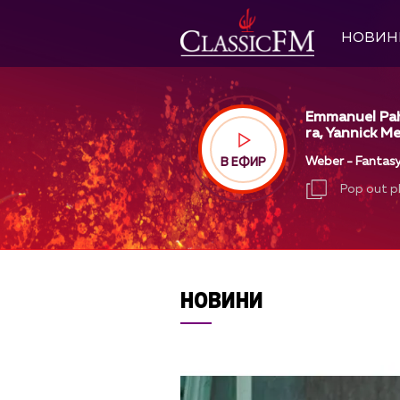
НОВИН
Emmanuel Pah
ra, Yannick Me
Weber - Fantasy
В ЕФИР
Pop out p
Pop out p
НОВИНИ