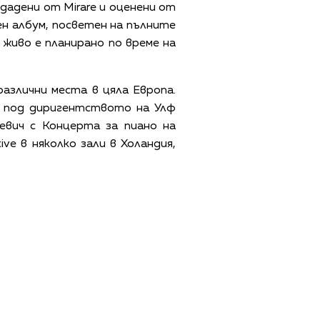
 издадени от Mirare и оценени от
ен албум, посветен на пълните
 живо е планирано по време на
различни места в цяла Европа.
я под диригентството на Улф
вич с Концерта за пиано на
ve в няколко зали в Холандия,