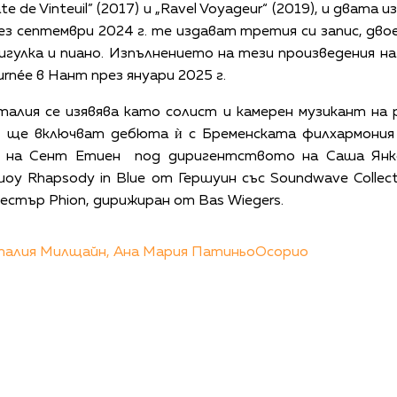
e de Vinteuil” (2017) и „Ravel Voyageur“ (2019), и двата
 септември 2024 г. те издават третия си запис, дво
гулка и пиано. Изпълнението на тези произведения на
urnée в Нант през януари 2025 г.
алия се изявява като солист и камерен музикант на 
р ще включват дебюта ѝ с Бременската филхармони
на Сент Етиен под диригентството на Саша Янке
у Rhapsody in Blue от Гершуин със Soundwave Collecti
естър Phion, дирижиран от Bas Wiegers.
алия Милщайн,
Ана Мария ПатиньоОсорио
КАЛЕНДАР
КОНТАКТИ
ЗА НАС