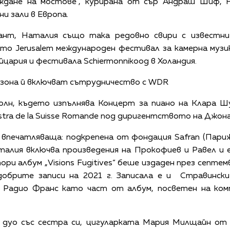
ждане на мостове“, курирана от сър Андраш Шиф, 
и зали в Европа.
кант, Наталия също така редовно свири с известни
ато Jerusalem международен фестивал за камерна муз
ейцария и фестивала Schiermonnikoog в Холандия.
езона й включват сътрудничество с WDR
олн, където изпълнява Концерт за пиано на Клара 
stra de la Suisse Romande под диригентството на Джо
впечатляваща: подкрепена от фондация Safran (Париж)
алия включва произведения на Прокофиев и Равел и 
ори албум „Visions Fugitives“ беше издаден през септемв
обрите записи на 2021 г. Записала е и Стравински 
 Радио Франс като част от албум, посветен на ком
 дуо със сестра си, цигуларката Мария Милщайн от н