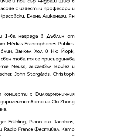
личие и при сър Андраш Шиф в
асове с известни професори и
Красовски, Елена Ашкенази, Ян
и 1-ва награда в Дъблин от
т Médias Francophones Publics.
блин, Занкел Хол в Ню Йорк,
 Освен това тя се присъединява
ie Neuss, ансамбъл Boulez и
er, John Storgårds, Christoph
т концерти с Филхармоничния
од диригентството на Сю Zhong
на.
 Frühling, Piano aux Jacobins,
al и Radio France Фестивал. Като