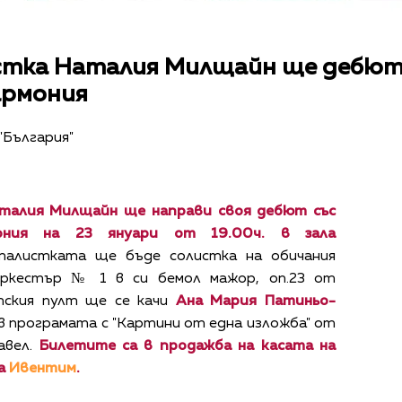
стка Наталия Милщайн ще дебют
армония
 "България"
талия Милщайн ще направи своя дебют със
ония на 23 януари от 19.00ч. в зала
талистката ще бъде солистка на обичания
оркестър № 1 в си бемол мажор, оп.23 от
тския пулт ще се качи
Ана Мария Патиньо-
 в програмата с "Картини от една изложба" от
авел.
Билетите са в продажба на касата на
на
Ивентим
.