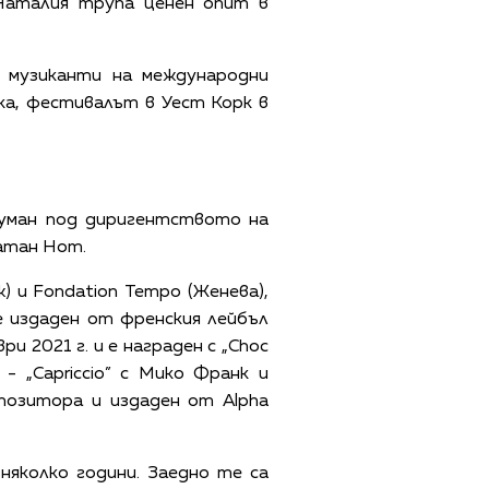
Наталия трупа ценен опит в
 музиканти на международни
ика, фестивалът в Уест Корк в
Шуман под диригентството на
натан Нот.
 и Fondation Tempo (Женева),
е издаден от френския лейбъл
ри 2021 г. и е награден с „Choc
- „Capriccio” с Мико Франк и
позитора и издаден от Alpha
яколко години. Заедно те са