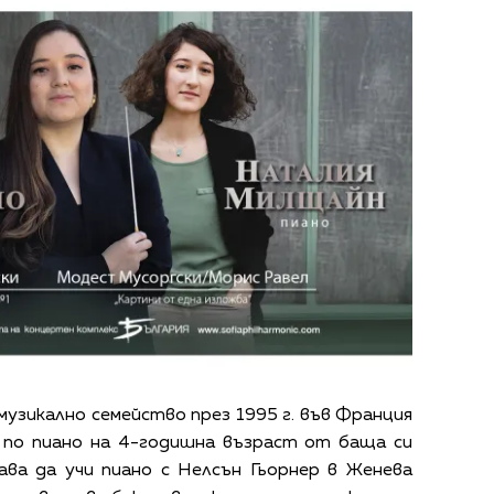
узикално семейство през 1995 г. във Франция
и по пиано на 4-годишна възраст от баща си
aва да учи пиано с Нелсън Гьорнер в Женева