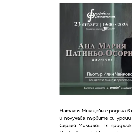
Наталия Милщайн е родена в м
и получава първите си уроц
Сергей Милщайн. Тя продълж