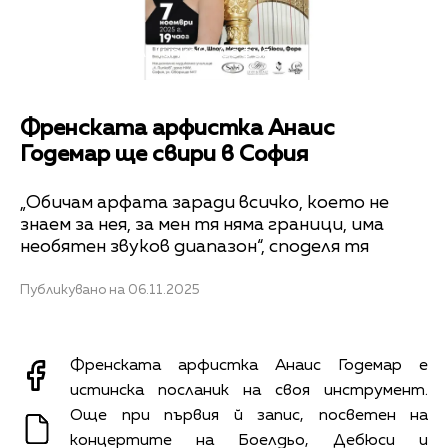
Снимка: НМУ Л.Пипков- София
Френската арфистка Анаис
Годемар ще свири в София
„Обичам арфата заради всичко, което не
знаем за нея, за мен тя няма граници, има
необятен звуков диапазон“, споделя тя
Публикувано на 06.11.2025
Френската арфистка Анаис Годемар е
истинска посланик на своя инструмент.
Още при първия й запис, посветен на
концертите на Боелдьо, Дебюси и