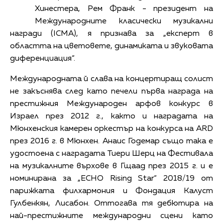
Хинестера, Рем Франк - президент на
Международните класически музикални
награди (ICMA), я признава за „експерт в
областта на цветовете, динамиката и звуковата
диференциация“.
Международната й слава на концертиращ солист
не закъснява след като печели първа награда на
престижния Международен арфов конкурс в
Израел през 2012 г., както и наградата на
Мюнхенския камерен оркестър на конкурса на ARD
през 2016 г. в Мюнхен. Анаис Годемар също така е
удостоена с наградата Тиери Шерц на Фестивала
на музикалните върхове в Гщаад през 2015 г. и е
номинирана за „ECHO Rising Star“ 2018/19 от
парижката филхармония и Фондация Калуст
Гулбенкян, Лисабон. Оттогава тя дебютира на
най-престижните международни сцени като