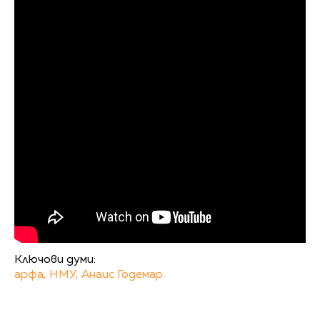
Ключови думи:
арфа,
НМУ,
Анаис Годемар