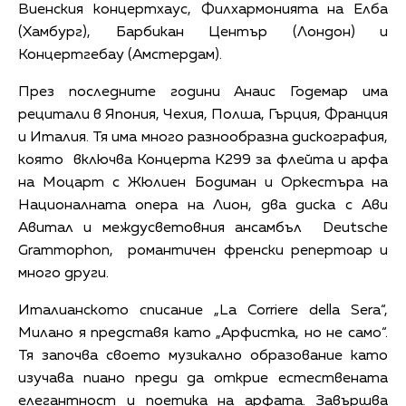
Виенския концертхаус, Филхармонията на Елба
(Хамбург), Барбикан Център (Лондон) и
Концертгебау (Амстердам).
През последните години Анаис Годемар има
рецитали в Япония, Чехия, Полша, Гърция, Франция
и Италия. Тя има много разнообразна дискография,
която включва Концерта К299 за флейта и арфа
на Моцарт с Жюлиен Бодиман и Оркестъра на
Националната опера на Лион, два диска с Ави
Авитал и междусветовния ансамбъл Deutsche
Grammophon, романтичен френски репертоар и
много други.
Италианското списание „La Corriere della Sera“,
Милано я представя като „Арфистка, но не само“.
Тя започва своето музикално образование като
изучава пиано преди да открие естествената
елегантност и поетика на арфата. Завършва