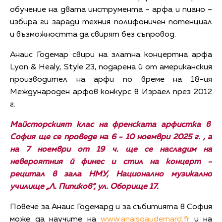
обучение на двата инструмента – арфа и пиано –
избира ги заради техния полифоничен потенциал
и възможността да свирят без съпровод.
Анаис Годемар свири на златна концертна арфа
Lyon & Healy, Style 23, подарена й от американския
производител на арфи по време на 18-ия
Международен арфов конкурс в Израел през 2012
г.
Майсторският клас на френската арфистка в
София ще се проведе на 6 - 10 ноември 2025 г. , а
на 7 ноември от 19 ч. ще се насладим на
невероятния й финес и стил на концерт –
рецитал в зала НМУ, Национално музикално
училище „Л. Пипиков“, ул. Оборище 17.
Повече за Анаис Годемард и за събитията в София
може да научите на
www.anaisgaudemard.fr
и на