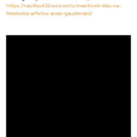
https://nautilus432.eu/events/maistorski-klas-na-
frenskata-arfistka-anais-gaudemard/