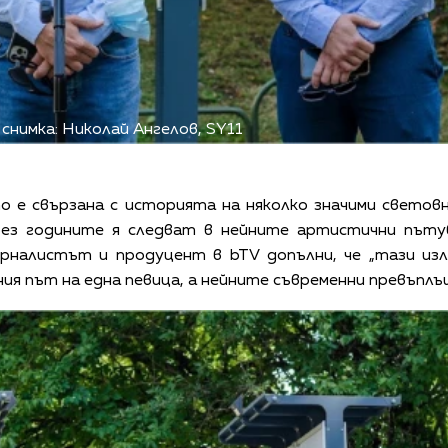
снимка: Николай Ангелов, SY11
то е свързана с историята на няколко значими свето
рез годините я следват в нейните артистични пътув
рналистът и продуцент в bTV допълни, че „тази из
я път на една певица, а нейните съвременни превъплъщ