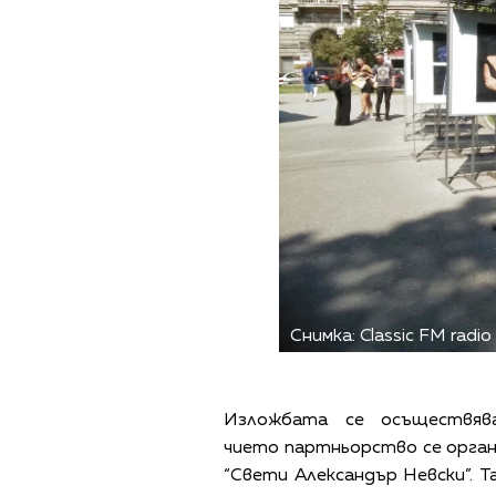
Снимка: Classic FM radio
Изложбата се осъществяв
чието партньорство се органи
“Свети Александър Невски”. Т