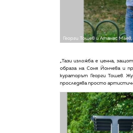
Георги Тошев и Атанас Маев, 
„Тази изложба е ценна, защо
образа на Соня Йончева и п
кураторът Георги Тошев. Жу
проследява просто артистични