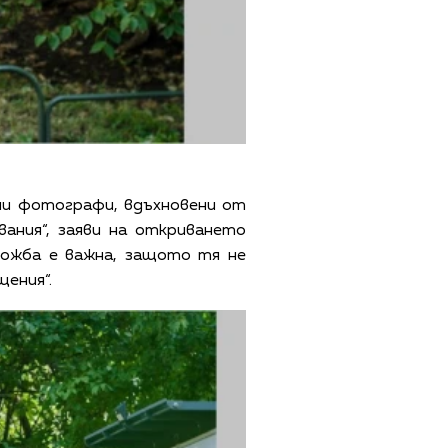
вни фотографи, вдъхновени от
ания“, заяви на откриването
ложба е важна, защото тя не
ения“.