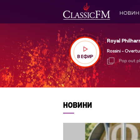
НОВИН
Royal Philhar
Rossini - Overt
В ЕФИР
Pop out p
Pop out p
НОВИНИ