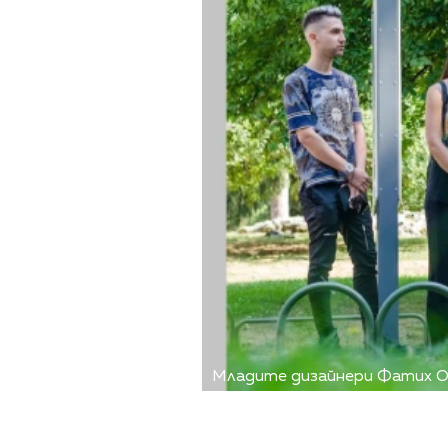
Младите дизайнери Фатих Ос
Снимка: Николай Ангелов, SY1