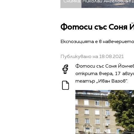
Снимка: Николай Ангелов, SY1
Фотоси със Соня 
Експозицията е в навечерието
Публикувано на 18.08.2021
Фотоси със Соня Йончев
открита вчера, 17 авгу
театър „Иван Вазов“.