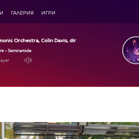
И
ГАЛЕРИЯ
ИГРИ
monic Orchestra, Colin Davis, dir
ure - Semiramide
layer
layer