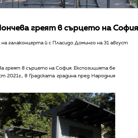
1
Йончева греят в сърцето на Софи
 на галаконцерта й с Пласидо Доминго на 31 август
а греят в сърцето на София. Експозицията бе
ст 2021г., в Градската градина пред Народния