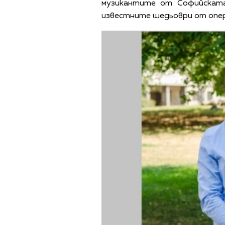
музикантите от Софийската
известните шедьоври от опе