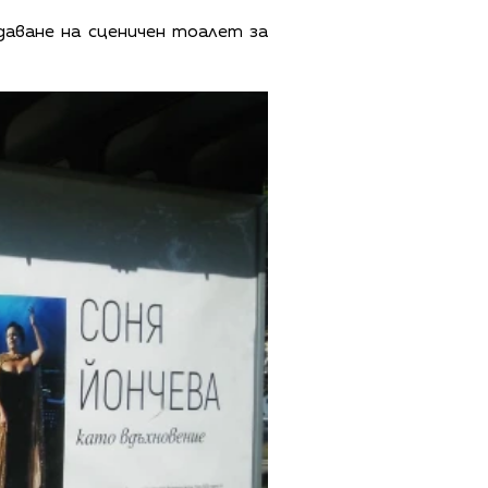
даване на сценичен тоалет за