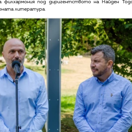
 филхармония под диригентството на Найден Тодо
рната литература.