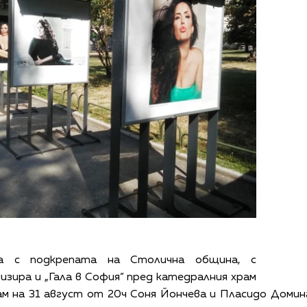
а с подкрепата на Столична община, с
зира и „Гала в София“ пред катедралния храм
ам на 31 август от 20ч Соня Йончева и Пласидо Домин