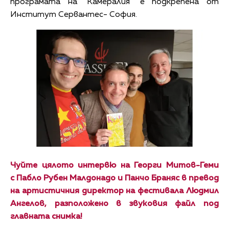
програмата на "Камералия" е подкрепена от
Институт Сервантес- София.
Чуйте цялото интервю на Георги Митов-Геми
с Пабло Рубен Малдонадо и Панчо Браняс в превод
на артистичния директор на фестивала Людмил
Ангелов, разположено в звуковия файл под
главната снимка!