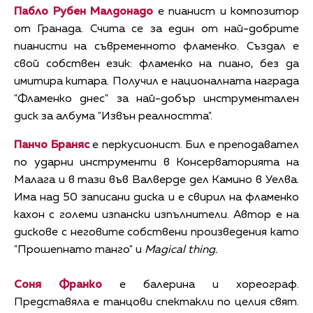
Пабло Рубен Малдонадо
е пианист и композитор
от Гранада. Счита се за един от най-добрите
пианисти на съвременното фламенко. Създал е
свой собствен език: фламенко на пиано, без да
имитира китара. Получил е националната награда
"Фламенко днес" за най-добър инструментален
диск за албума "Извън реалността".
Панчо Браняс
е перкусионист. Бил е преподавател
по ударни инструменти в Консерваторията на
Малага и в тази във Валверде дел Камино в Уелва.
Има над 50 записани диска и е свирил на фламенко
кахон с големи изпански изпълнители. Автор е на
дискове с неговите собствени произведения като
"Прошепнато танго" и
Magical thing.
Соня Франко
е балерина и хореограф.
Представяла е танцови спектакли по целия свят.