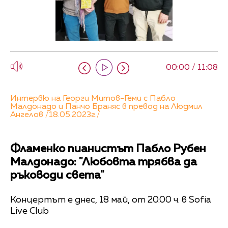
00:00 / 11:08
Интервю на Георги Митов-Геми с Пабло
Малдонадо и Панчо Браняс в превод на Людмил
Ангелов /18.05.2023г./
Фламенко пианистът Пабло Рубен
Малдонадо: "Любовта трябва да
ръководи света"
Концертът е днес, 18 май, от 20.00 ч. в Sofia
Live Club