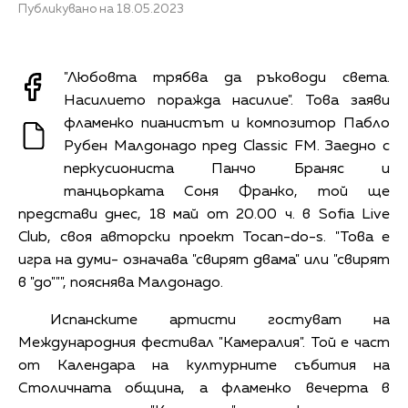
Публикувано на 18.05.2023
"Любовта трябва да ръководи света.
Насилието поражда насилие". Това заяви
фламенко пианистът и композитор Пабло
Рубен Малдонадо пред Classic FM. Заедно с
перкусиониста Панчо Браняс и
танцьорката Соня Франко, той ще
представи днес, 18 май от 20.00 ч. в Sofia Live
Club, своя авторски проект Tocan-do-s. "Това е
игра на думи- означава "свирят двама" или "свирят
в "до""", пояснява Малдонадо.
Испанските артисти гостуват на
Международния фестивал "Камералия". Той е част
от Календара на културните събития на
Столичната община, а фламенко вечерта в