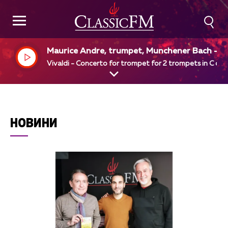
Maurice Andre, trumpet, Munchener Bach - O
hester, Karl Richter, dir
Vivaldi - Concerto for trompet for 2 trompets in C dur
НОВИНИ