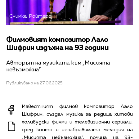
Снимка: Ройтерс
Филмовият композитор Лало
Шифрин издъхна на 93 години
Авторът на музиката към „Мисията
невъзможна“
Публикувано на 27.06.2025
Известният филмов композитор Лало
Шифрин, създал музика за редица хитови
холивудски филми и телевизионни сериали,
сред които и незабравимата мелодия на
„Мисията невъзможна“, почина на 93-