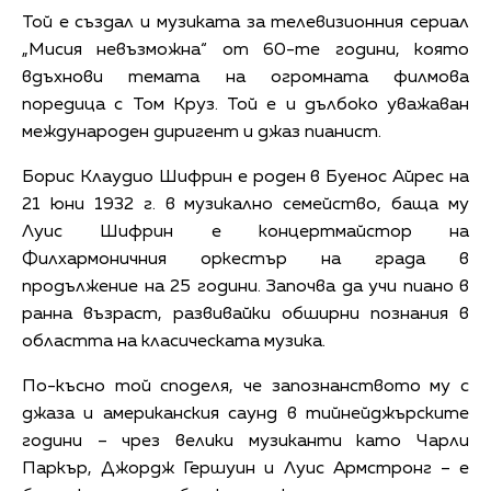
Той е създал и музиката за телевизионния сериал
„Мисия невъзможна“ от 60-те години, която
вдъхнови темата на огромната филмова
поредица с Том Круз. Той е и дълбоко уважаван
международен диригент и джаз пианист.
Борис Клаудио Шифрин е роден в Буенос Айрес на
21 юни 1932 г. в музикално семейство, баща му
Луис Шифрин е концертмайстор на
Филхармоничния оркестър на града в
продължение на 25 години. Започва да учи пиано в
ранна възраст, развивайки обширни познания в
областта на класическата музика.
По-късно той споделя, че запознанството му с
джаза и американския саунд в тийнейджърските
години – чрез велики музиканти като Чарли
Паркър, Джордж Гершуин и Луис Армстронг – е