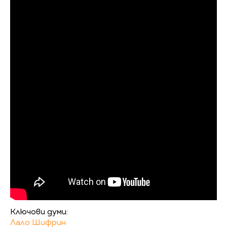
Ключови думи:
Лало Шифрин