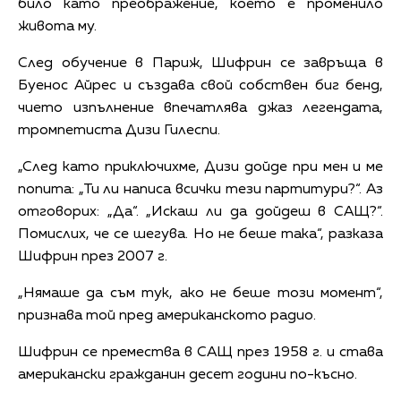
било като преображение, което е променило
живота му.
След обучение в Париж, Шифрин се завръща в
Буенос Айрес и създава свой собствен биг бенд,
чието изпълнение впечатлява джаз легендата,
тромпетиста Дизи Гилеспи.
„След като приключихме, Дизи дойде при мен и ме
попита: „Ти ли написа всички тези партитури?“. Аз
отговорих: „Да“. „Искаш ли да дойдеш в САЩ?“.
Помислих, че се шегува. Но не беше така“, разказа
Шифрин през 2007 г.
„Нямаше да съм тук, ако не беше този момент“,
признава той пред американското радио.
Шифрин се премества в САЩ през 1958 г. и става
американски гражданин десет години по-късно.