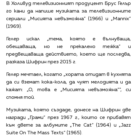
В Холивуд телевизионният продуцент Брус Гелър
го кани да напише музиката за телевизионните
сериали „Мисията невъзможна“ (1966) и „Mannix“
(1969).
Гелер искал „тема, която е вълнуваща,
обещаваща, но не прекалено тежка“ и
предвещаваща действието, което ще последва,
разказа Шифрин през 2015 г.
Гелер мечтаел, когато „хората отидат в кухнята
да си вземат кока-кола, да чуят мелодията и да
кажат: „О, това е „Мисията невъзможна““, си
спомня той.
Музиката, която създаде, донесе на Шифрин две
награди „Грами“ през 1967 г., които се прибавят
към двете за албумите „The Cat“ (1964) и „Jazz
Suite On The Mass Texts“ (1965).