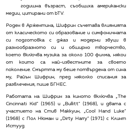
годишна възраст, съобщиха американски
медии, цитирани от bTV.
Роден в Аржентина, Шифрин съчетава влиянията
от класическото си образование и симфоничната
си подготовка с джаз и модерни звуци в
разнообразното си и обширно творчество,
което включва музика за около 100 филма, някои
от които са най-известните за своето
поколение. Смъртта му беше потвърдена от сина
му, Райън Шифрин, пред няколко списания за
развлечения, пише БГНЕС.
Работата на Шифрин за киното включва „The
Cincinnati Kid“ (1965) и „Bullitt“ (1968), и двата с
участието на Стив Маккуин, „Cool Hand Luke“
(1968) с Пол Нюман и „Dirty Harry“ (1971) с Клинт
Истууд.