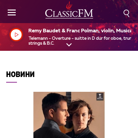
Remy Baudet & Franc Polman, violin, Musica 
phion, Pieter - Jan Belder, dir
Telemann - Overture - suitte in D dur for oboe, trumpe
strings & B.C.
НОВИНИ