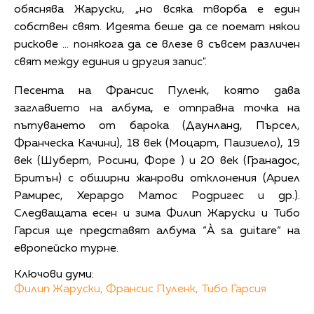
обяснява Жаруски, „но всяка творба е един
собствен свят. Идеята беше да се поемат някои
рискове ... понякога да се влезе в съвсем различен
свят между единия и другия запис".
Песента на Франсис Пуленк, която дава
заглавието на албума, е отправна точка на
пътуването от барока (Даунланд, Пърсел,
Франческа Качини), 18 век (Моцарт, Паизиело), 19
век (Шуберт, Росини, Форе ) и 20 век (Гранадос,
Бритън) с обширни жанрови отклонения (Ариел
Рамирес, Херардо Матос Родригес и др.).
Следващата есен и зима Филип Жаруски и Тибо
Гарсия ще представят албума “À sa guitare“ на
европейско турне.
Ключови думи:
Филип Жаруски,
Франсис Пуленк,
Тибо Гарсия