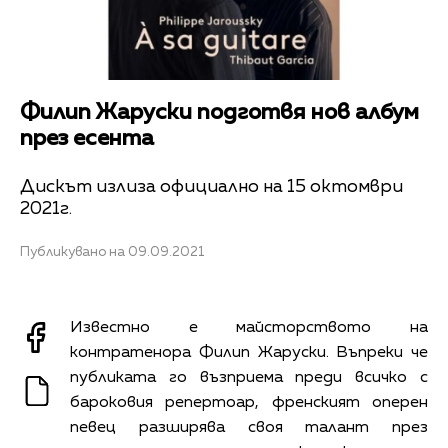
Филип Жаруски подготвя нов албум
през есента
Дискът излиза официално на 15 октомври
2021г.
Публикувано на 09.09.2021
Известно е майсторството на
контратенора Филип Жаруски. Въпреки че
публиката го възприема преди всичко с
бароковия репертоар, френският оперен
певец разширява своя талант през