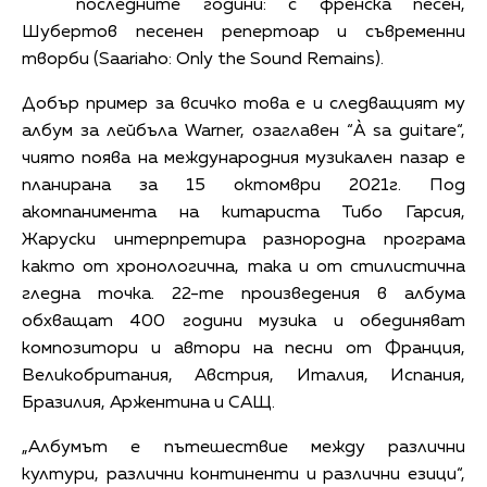
последните години: с френска песен,
Шубертов песенен репертоар и съвременни
творби (Saariaho: Only the Sound Remains).
Добър пример за всичко това е и следващият му
албум за лейбъла Warner, озаглавен “À sa guitare“,
чиято поява на международния музикален пазар е
планирана за 15 октомври 2021г. Под
акомпанимента на китариста Тибо Гарсия,
Жаруски интерпретира разнородна програма
както от хронологична, така и от стилистична
гледна точка. 22-те произведения в албума
обхващат 400 години музика и обединяват
композитори и автори на песни от Франция,
Великобритания, Австрия, Италия, Испания,
Бразилия, Аржентина и САЩ.
„Албумът е пътешествие между различни
култури, различни континенти и различни езици“,