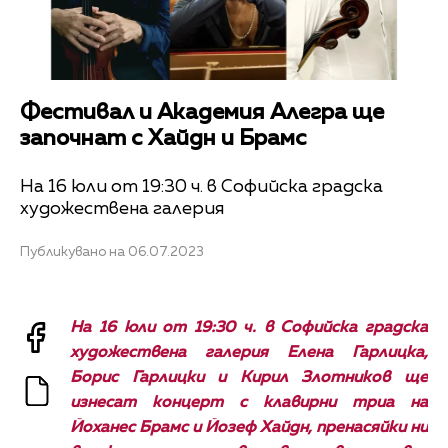
Фестивал и Академия Алегра ще
започнат с Хайдн и Брамс
На 16 юли от 19:30 ч. в Софийска градска
художествена галерия
Публикувано на 06.07.2023
На 16 юли от 19:30 ч. в Софийска градска
художествена галерия Елена Гарлицка,
Борис Гарлицки и Кирил Злотников ще
изнесат концерт с клавирни триа на
Йоханес Брамс и Йозеф Хайдн, пренасяйки ни