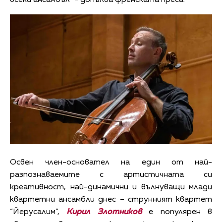
всеки ансамбъл” - допълва френската преса.
Освен член-основател на един от най-
разпознаваемите с артистичната си
креативност, най-динамични и вълнуващи млади
квартетни ансамбли днес – струнният квартет
“Йерусалим”,
Кирил Злотников
е популярен в