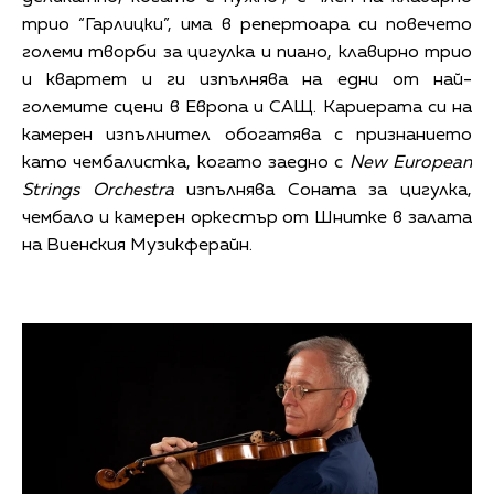
трио “Гарлицки”, има в репертоара си повечето
големи творби за цигулка и пиано, клавирно трио
и квартет и ги изпълнява на едни от най-
големите сцени в Европа и САЩ. Кариерата си на
камерен изпълнител обогатява с признанието
като чембалистка, когато заедно с
New European
Strings Orchestra
изпълнява Соната за цигулка,
чембало и камерен оркестър от Шнитке в залата
на Виенския Музикферайн.