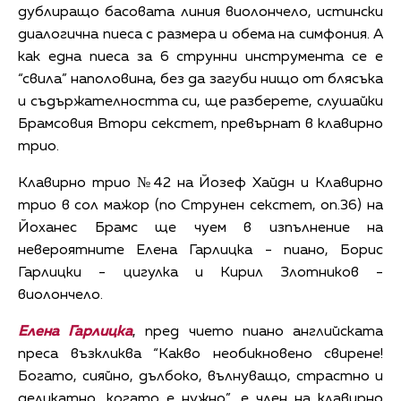
дублиращо басовата линия виолончело, истински
диалогична пиеса с размера и обема на симфония. А
как една пиеса за 6 струнни инструмента се е
“свила” наполовина, без да загуби нищо от блясъка
и съдържателността си, ще разберете, слушайки
Брамсовия Втори секстет, превърнат в клавирно
трио.
Клавирно трио №42 на Йозеф Хайдн и Клавирно
трио в сол мажор (по Струнен секстет, оп.36) на
Йоханес Брамс ще чуем в изпълнение на
невероятните Елена Гарлицка - пиано, Борис
Гарлицки - цигулка и Кирил Злотников -
виолончело.
Елена Гарлицка
, пред чието пиано английската
преса възкликва “Какво необикновено свирене!
Богато, сияйно, дълбоко, вълнуващо, страстно и
деликатно, когато е нужно”, е член на клавирно