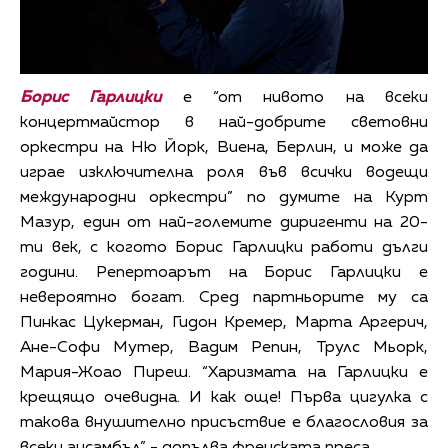
Борис Гарлицки
е “от нивото на всеки
концертмайстор в най-добрите световни
оркестри на Ню Йорк, Виена, Берлин, и може да
играе изключителна роля във всички водещи
международни оркестри” по думите на Курт
Мазур, един от най-големите диригенти на 20-
ти век, с когото Борис Гарлицки работи дълги
години. Репертоарът на Борис Гарлицки е
невероятно богат. Сред партньорите му са
Пинкас Цукерман, Гидон Кремер, Марта Аргерич,
Ане-Софи Мутер, Вадим Репин, Трулс Мьорк,
Мария-Жоао Пиреш. “Харизмата на Гарлицки е
крещящо очевидна. И как още! Първа цигулка с
такова внушително присъствие е благословия за