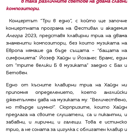
в така различните светове на двама славни
композитори.
Концертът “Три в едно”, с който ще започне
концертната програма на Фестивал и академия
Алегра
2023, представя клавирни триа на двама
знаменити композитори, без които музиката на
Европа нямаше да бъде същата - “бащата на
симфонията” Йозеф Хайдн и Йоханес Брамс, един
от “трите велики Б в музиката” заедно с Бах и
Бетовен.
Едно от късните клавирни триа на Хайдн ни
припомня определението, което английски
джентълмен дава на музиката му: “Величествено,
но твърде шумно!”. Сюрпризите, които Хайдн
предлага на своите слушатели, са и пикантни, и
забавни, и лирични, и галещи. Това е истинско
трио, а не соната за цигулка с облигатен клавир и