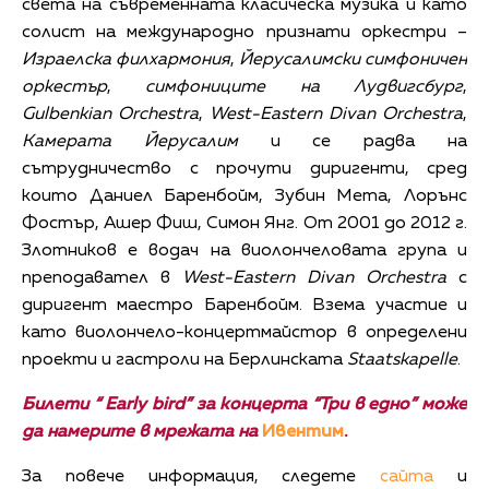
света на съвременната класическа музика и като
солист на международно признати оркестри –
Израелска филхармония
,
Йерусалимски симфоничен
оркестър
,
симфониците на Лудвигсбург
,
Gulbenkian Orchestra
,
West-Eastern Divan Orchestra
,
Камерата Йерусалим
и се радва на
сътрудничество с прочути диригенти, сред
които Даниел Баренбойм, Зубин Мета, Лорънс
Фостър, Ашер Фиш, Симон Янг. От 2001 до 2012 г.
Злотников е водач на виолончеловата група и
преподавател в
West-Eastern Divan Orchestra
с
диригент маестро Баренбойм. Взема участие и
като виолончело-концертмайстор в определени
проекти и гастроли на Берлинската
Staatskapelle
.
Билети “
Early bird” за концерта “Три в едно” може
да намерите в мрежата на
Ивентим
.
За повече информация, следете
сайта
и