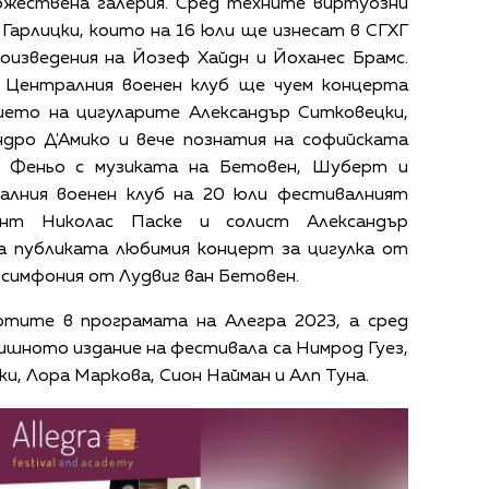
дожествена галерия. Сред техните виртуозни
Гарлицки, които на 16 юли ще изнесат в СГХГ
роизведения на Йозеф Хайдн и Йоханес Брамс.
в Централния военен клуб ще чуем концерта
тието на цигуларите Александър Ситковецки,
ндро Д'Амико и вече познатия на софийската
о Феньо с музиката на Бетовен, Шуберт и
алния военен клуб на 20 юли фестивалният
ент Николас Паске и солист Александър
 публиката любимия концерт за цигулка от
 симфония от Лудвиг ван Бетовен.
ртите в програмата на Алегра 2023, а сред
ишното издание на фестивала са Нимрод Гуез,
, Лора Маркова, Сион Найман и Алп Туна.