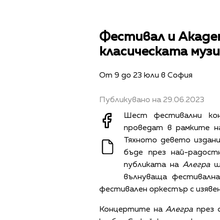
Фестивал и Акаде
класическата муз
От 9 до 23 юли в София
Публикувано на 29.06.2023
Шест фестивални ко
проведат в рамките н
Тяхното девето издан
бъде през най-радост
публиката на
Алегра
щ
вълнуваща фестивална
фестивален оркестър с изявен
Концертите на
Алегра
през 