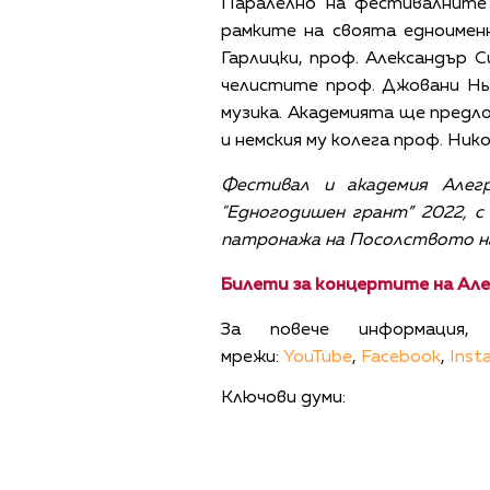
Паралелно на фестивалните
рамките на своята едноимен
Гарлицки, проф. Александър 
челистите проф. Джовани Ньо
музика. Академията ще предло
и немския му колега проф. Ни
Фестивал и академия Алег
"Едногодишен грант” 2022, 
патронажа на Посолството на
Билети за концертите на Але
За повече информация
мрежи:
YouTube
,
Facebook
,
Inst
Ключови думи: