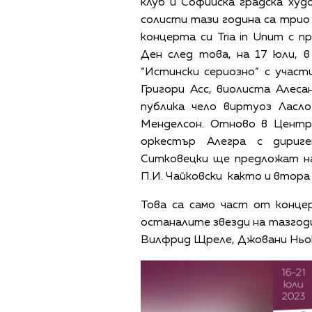
клуб и Софийска градска ху
солисти тази година са трио 
концерта си Tria in Unum с п
Ден след това, на 17 юли, 
“Истински сериозно” с учас
Григори Асс, виолиста Алеса
публика чело виртуоз Ласл
Менделсон. Отново в Центр
оркестър Алегра с дириг
Ситковецки ще предложат на
П.И. Чайковски както и втора
Това са само част от конце
останалите звезди на тазгод
Вилфрид Щреле, Джовани Ньоки