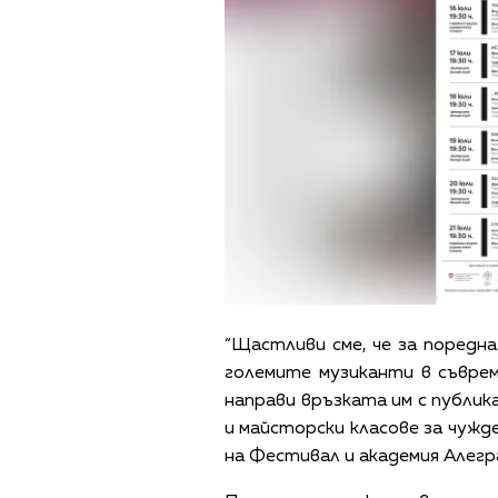
“Щастливи сме, че за поредн
големите музиканти в съвре
направи връзката им с публик
и майсторски класове за чужд
на Фестивал и академия Алегр