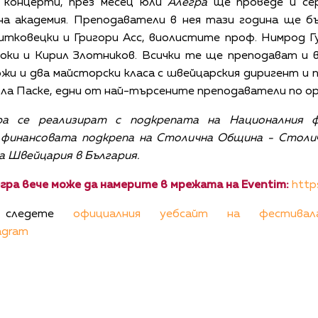
 концерти, през месец юли
Алегра
ще проведе и сер
на академия. Преподаватели в нея тази година ще б
Ситковецки и Григори Асс, виолистите проф. Нимрод Г
ки и Кирил Злотников. Всички те ще преподават и в
жи и два майсторски класа с швейцарския диригент и
кола Паске, едни от най-търсените преподаватели по 
ра се реализират с подкрепата на Националния ф
с финансовата подкрепа на Столична Община
- Столи
 Швейцария в България.
гра вече може да намерите в мрежата на Eventim:
http
, следете
официалния уебсайт на фестивал
agram