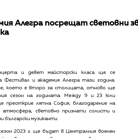
мия Алегра посрещат световни зв
ика
нцерта и девет майсторски класа ще се
а Фестивал и академия Алегра тази година.
ие, което е второ за столицата, отново ще
ния сезон на годината. Между 9 и 23 юли
е преоткрие лятна София, благодарение на
 атмосфера, световно признати солисти и
и български музиканти.
сезон 2023 г. ще бъдат в Централния военен