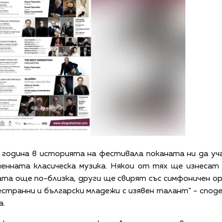
а година в историята на фестивала поканата ни да уч
менната класическа музика. Някои от тях ще изнесат
ата още по-близка, други ще свирят със симфоничен о
естранни и български младежи с изявен талант” - спо
а.