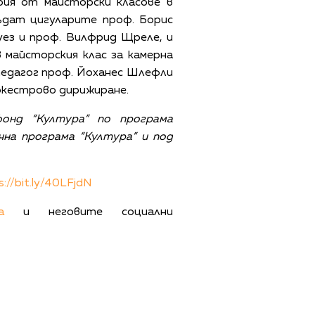
ия от майсторски класове в
ъдат цигуларите проф. Борис
уез и проф. Вилфрид Щреле, и
 майсторския клас за камерна
 педагог проф. Йоханес Шлефли
оркестрово дирижиране.
онд “Култура” по програма
чна програма “Култура” и под
s://bit.ly/40LFjdN
а
и неговите социални