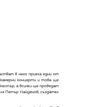
астват в него приеха едни от
 камерни концерти и това ще
ркестър, а всички ще проведат
деля Петър Найденов, създател