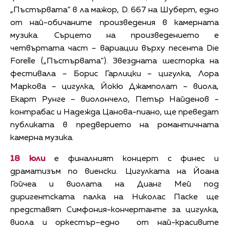
„Пъстървата“ в ла мажор, D. 667 на Шуберт, едно
от най-обичаните произведения в камерната
музика. Сърцето на произведението е
четвъртата част – вариации върху песента Die
Forelle („Пъстървата“). Звездната шесторка на
фестивала – Борис Гарлицки – цигулка, Лора
Маркова – цигулка, Йокю Джамполат – виола,
Екарт Рунге – виолончело, Петър Найденов -
контрабас и Надежда Цанова-пиано, ще преведат
публиката в предверието на романтичната
камерна музика.
18 юли
е финалният концерт с финес и
драматизъм по виенски. Цигулката на Йоана
Гойчеа и виолата на Дианг Мей под
диригентската палка на Николас Паске ще
представят Симфония-кончертанте за цигулка,
виола и оркестър–едно от най-красивите