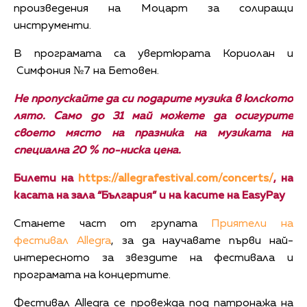
произведения на Моцарт за солиращи
инструменти.
В програмата са увертюрата Кориолан и
Симфония №7 на Бетовен.
Не пропускайте да си подарите музика в юлското
лято. Само до 31 май можете да осигурите
своето място на празника на музиката на
специална 20 % по-ниска цена.
Билети на
https://allegrafestival.com/concerts/
, на
касата на зала “България” и на касите на EasyPay
Станете част от групата
Приятели на
фестивал Allegra
, за да научавате първи най-
интересното за звездите на фестивала и
програмата на концертите.
Фестивал Allegra се провежда под патронажа на