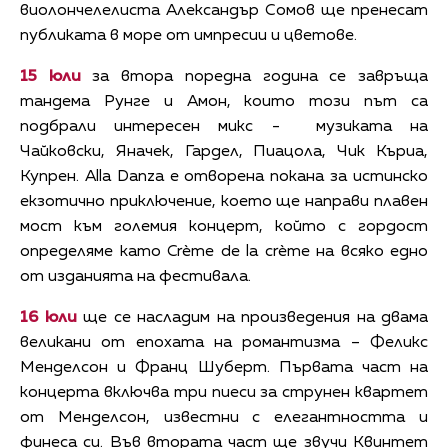
виолончелелиста Александър Сомов ще пренесат
публиката в море от импресии и цветове.
15 юли
за втора поредна година се завръща
тандема Рунге и Амон, които този път са
подбрали интересен микс - музиката на
Чайковски, Яначек, Гардел, Пиацола, Чик Къриа,
Купрен. Alla Danza e отворена покана за истинско
екзотично приключение, което ще направи плавен
мост към големия концерт, който с гордост
определяме като Crème de la crème на всяко едно
от изданията на фестивала.
16 юли
ще се насладим на произведения на двама
великани от епохата на романтизма – Феликс
Менделсон и Франц Шуберт. Първата част на
концерта включва три пиеси за струнен квартет
от Менделсон, известни с елегантността и
финеса си. Във втората част ще звучи Квинтет