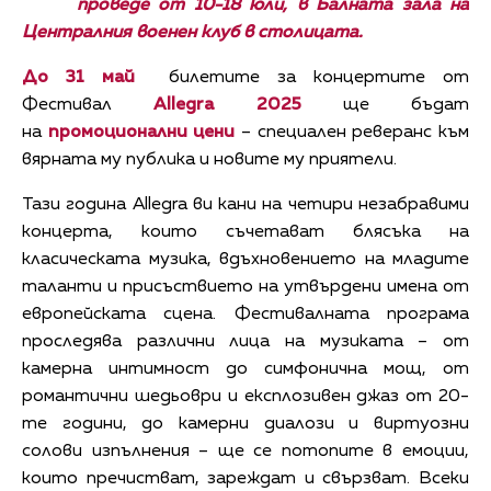
проведе от 10-18 юли, в Балната зала на
Централния военен клуб в столицата.
До 31 май
билетите за концертите от
Фестивал
Allegra 2025
ще бъдат
на
промоционални цени
– специален реверанс към
вярната му публика и новите му приятели.
Тази година Allegra ви кани на четири незабравими
концерта, които съчетават блясъка на
класическата музика, вдъхновението на младите
таланти и присъствието на утвърдени имена от
европейската сцена. Фестивалната програма
проследява различни лица на музиката – от
камерна интимност до симфонична мощ, от
романтични шедьоври и експлозивен джаз от 20-
те години, до камерни диалози и виртуозни
солови изпълнения – ще се потопите в емоции,
които пречистват, зареждат и свързват. Всеки