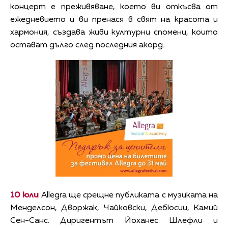
концерт е преживяване, което ви откъсва от
ежедневието и ви пренася в свят на красота и
хармония, създава живи културни спомени, които
остават дълго след последния акорд.
10 юли
Allegra ще срещне публиката с музиката на
Менделсон, Дворжак, Чайковски, Дебюсии, Камий
Сен-Санс. Диригентът Йоханес Шлефли и