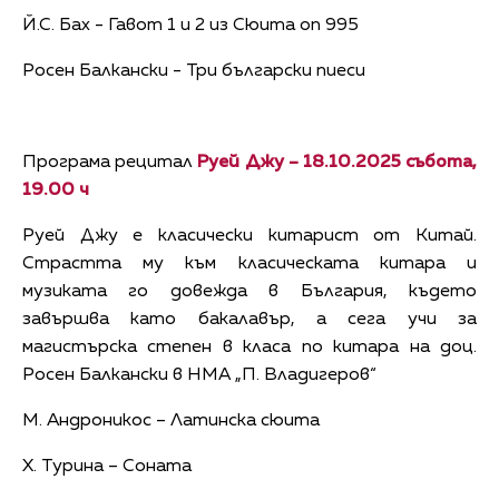
Й.С. Бах - Гавот 1 и 2 из Сюита оп 995
Росен Балкански - Три български пиеси
Програма рецитал
Руей Джу –
18.10.2025 събота,
19.00 ч
Руей Джу е класически китарист от Китай.
Страстта му към класическата китара и
музиката го довежда в България, където
завършва като бакалавър, а сега учи за
магистърска степен в класа по китара на доц.
Росен Балкански в НМА „П. Владигеров“
М. Андроникос – Латинска сюита
Х. Турина – Соната