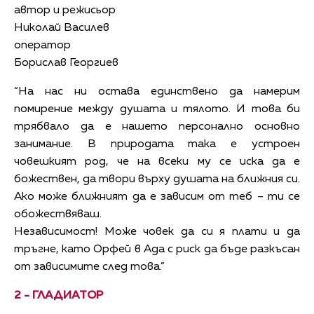
автор и режисьор
Николай Василев
оператор
Борислав Георгиев
“На нас ни остава единствено да намерим
помирение между душата и тялото. И това би
трябвало да е нашето персонално основно
занимание. В природата така е устроен
човешкият род, че на всеки му се иска да е
божествен, да твори върху душата на ближния си.
Ако може ближният да е зависим от теб – ти се
обожествяваш.
Независимост! Може човек да си я плати и да
тръгне, като Орфей в Ада с риск да бъде разкъсан
от зависимите след това.”
2 -
ГЛАДИАТОР