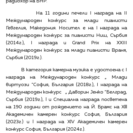
радиохор на БНР.
На 11 години печели I награда на II
Международен конкурс за млади пианисти
Гевгелия, Македония. Носител е на I награда на
Международен конкурс за пианисти Ниш, Сърбия
(2014г.), I награда и Grand Prix на XXIII
Международен конкурс за млади пианисти Враня,
Сърбия (2019г.).
В категория камерна музика е удостоена с I
награда на Международен конкурс „ Млади
виртуози “София, България (2018г.), I награда на
Международен конкурс „ Даворин Jенко “Белград,
Сърбия (2019г.), l и Специална награда посветена
на 190 години от рождението на Й. Брамс на Xlll
Академичен камерен конкурс София, България
(2023г.) и l награда на XlV Академичен камерен
конкурс София, България (2024г.).