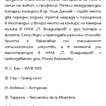
начин на живот и професия. Печели международни
китарни конкурси в гр. Гоце Делчев – първо място
две поредни години, трета награда и поощрение
в Кюстендил и второ място на конкурс по камерна
музика в НМА „П. Владигеров“ с дуо китара и
флейта. Сега свири и преподава различни стилове.
Христо е бакалавър със специалност
изпълнителско изкуство, а в момента учи
магистратура в НМА „П. Владигеров“ с
преподавател доц. Росен Балкански.
Й. С. Бах – WVB 995
Ф. Сор – Гранд соло
И. Албенис – Астуриас
Ф. Таррега - Recuerdos de la Alhambra