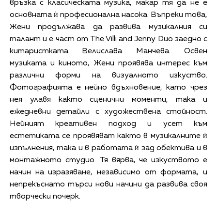
връзка с класическата музика, макар тя да не е
основната ѝ професионална насока. Въпреки това,
Жени продължава да развива музикалния си
талант и е част от The Villi and Jenny Duo заедно с
китаристката Велислава Манчева. Освен
музиката и киното, Жени проявява интерес към
различни форми на визуалното изкуство.
Фотографията е нейно вдъхновение, като чрез
нея улавя както сценични моменти, така и
ежедневни детайли с художествена стойност.
Нейният креативен подход и усет към
естетиката се проявяват както в музикалните ѝ
изпълнения, така и в работата ѝ зад обектива и в
монтажното студио. Тя вярва, че изкуството е
начин на изразяване, независимо от формата, и
непрекъснато търси нови начини да развива своя
творчески почерк.