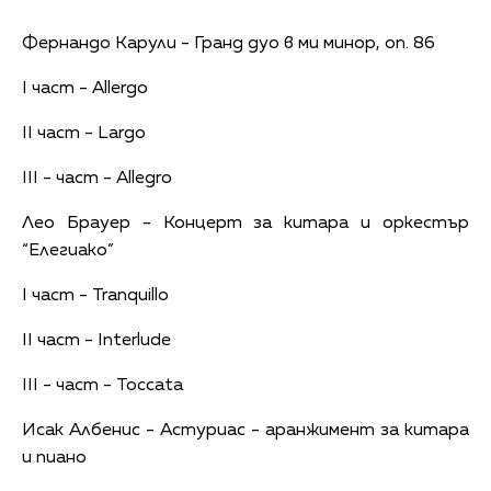
Фернандо Карули - Гранд дуо в ми минор, оп. 86
I част - Allergo
II част - Largo
III - част - Allegro
Лео Брауер - Концерт за китара и оркестър
“Елегиако”
I част - Tranquillo
II част - Interlude
III - част - Toccata
Исак Албенис - Астуриас - аранжимент за китара
и пиано