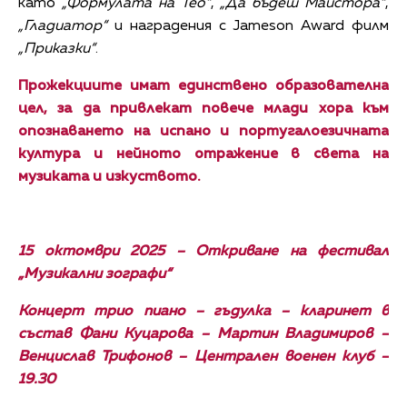
като
„Формулата на Тео“
,
„Да бъдеш Майстора“
,
„Гладиатор“
и наградения с Jameson Award филм
„Приказки“
.
Прожекциите имат единствено образователна
цел, за да привлекат повече млади хора към
опознаването на испано и португалоезичната
култура и нейното отражение в света на
музиката и изкуството.
15 октомври 2025 – Откриване на фестивал
„Музикални зографи“
Концерт трио пиано – гъдулка – кларинет в
състав Фани Куцарова – Мартин Владимиров –
Венцислав Трифонов – Централен военен клуб –
19.30