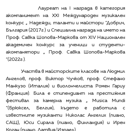
Лауреат на I награда в категория
акомпанимент на XXI Международен музикален
конкурс „ Надежди, таланти и майстори “Добрич,
България (2017г.) и Специална награда на името на
Проф. Савка Шопова-Маркова от XIV Национален
академичен конкурс за ученици и студенти-
акомпанятори „ Проф. Савка Шопова-Маркова
“(2022г.).
Участва в майсторските класове на Людмил
Ангелов, проф. Виктор Чучков, проф. Стефано
Манкузо (Италия) и виолончелиста Ромен Гариу
(Франция). Била е стипендиант на престижния
фестивал за камерна музика „ Musica Mundi
“(Брюксел, Белгия), където е работила с
известните музиканти Николас Ангелих (пиано,
САЩ), Юси Сирала (пиано, Финландия) и Ирен
Коган (пиано, Латвия/Израел).