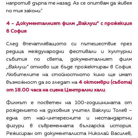
напротив дърпа те назад. Аз се опитвам да живея
по тия закони.“
4 -
Документалният филм „Ваклуш“ с прожекция
в
София
След впечатляващото си пътешествие през
редица международни фестивали и културни
събития по света, документалният филм
„Ваклуш“
отново ще бъде прожектиран в София.
Любителите на стойностното кино ще имат
възможност да го гледат на
4
октомври
(събота)
от
18.00
часа на сцена Централни хали
.
Филмът е посветен на 100-годишнината от
рождението на духовния учител Ваклуш Толев –
една от най-интересните и нестандартни
фигури в съвременната българска история.
Режисиран от документалиста Николай Василев,