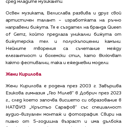
сред младите музиканти.
Освен музиката, Велислава развива и друг свой
артистичен талант – изработката на ръчно
направени бижута. Тя е създател на бранда Queen
of Gemz, който предлага уникални бижута от
бижутерска тел и полускъпоценни камъни.
Нейните творения са съчетание между
елегантност и бохемски стил, като включват
както фестивални, така и ежедневни модели.
Жени Кирилова
Жени Кирилова е родена през 2003 г. Завършва
Езикова гимназия „Гео Милев“ в Добрич през 2023
г., след което започва висшето си образование в
НАТФИЗ „Кръстьо Сарафов“ със специалност
аудио-визуален монтаж и фотография. Свири на
пиано от 5-годишна възраст и има дълбока