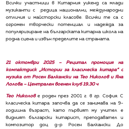
Всички участници в Китарния уикенд са млади
музиканти с редица национални, международни
отличия и майсторски класове. Всички те са с
огромен творчески потенциал и надежда за
популяризиране на българската китарна школа на
родна сцена и извън пределите на страната.
21 октомври 2025 – Рецитал промоция на
компактдиск „Истории за класическа китара“ с
музика от Росен Балкански на Тео Николов и Яна
Лолова – Централен военен клуб 19.30 ч
Тео Николов
е роден през 2001 г. в гр. София. С
класическа китара започва да се занимава на 9-
годишна възраст, като първият му учител е
видният български китарист, преподавател и
композитор доц. д-р Росен Балкански. До