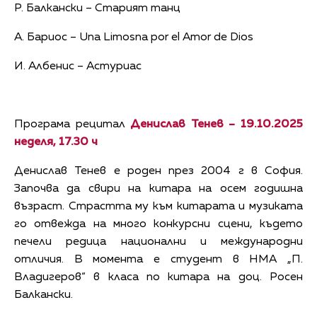
Р. Балкански – Старият танц
А. Бариос – Una Limosna por el Amor de Dios
И. Албенис – Астуриас
Програма рецитал
Денислав Тенев –
19.10.2025
неделя, 17.30 ч
Денислав Тенев е роден през 2004 г в София.
Започва да свири на китара на осем годишна
възраст. Страстта му към китарата и музиката
го отвежда на много конкурсни сцени, където
печели редица национални и международни
отличия. В момента е студент в НМА „П.
Владигеров“ в класа по китара на доц. Росен
Балкански.