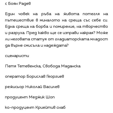
с Боян Радев
Един човек на ръба на живота потегля на
пътешествие в миналото на среща със себе си.
Една среща на борба и помирение, на творчество
и разруха. Пред какво ще се изправи накрая? Може
ли неговата статуя от гладиаторската младост
да върне смисъла и надеждата?
сценаристи
Петя Тетевенска, Свобода Маданска
оператор Борислав Георгиев
режисьор Николай Василев
продуцент Меджик Шоп
ко-продуцент Криейтив снаб