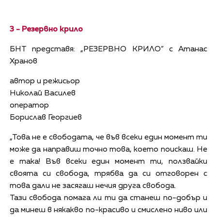
3 -
Резервно крило
БНТ представя: „РЕЗЕРВНО КРИЛО“ с Атанас
Хранов
автор и режисьор
Николай Василев
оператор
Борислав Георгиев
„Това не е свободата, че във всеки един момент ти
може да направиш точно това, което поискаш. Не
е така! Във всеки един момент ти, ползвайки
своята си свобода, трябва да си отговорен с
това дали не засягаш нечия друга свобода.
Тази свобода помага ли ти да станеш по-добър и
да минеш в някакво по-красиво и смислено ниво или