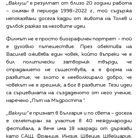
„Ваклуш“
е резултат от близо 20 години работа
– сниман в периода 1998–2022 г., той съдържа
непоказвани досега кадри от живота на Толев и
дълбок разказ за неговите идеи.
Филмът не е просто биографичен портрет – той
е духовно пътешествие. През обектива на
Василев оживява един човек, който въпреки че е
бил политически затворник твърди, че
страданието не съществува, а е форма на
развитие; че злото е нееволюирало добро; че
човекът не е грешник, а бог в развитие. Тези идеи
са сърцевината на създаденото от него учение,
наречено „Път на Мъдростта “.
„Ваклуш“
е признат в България и по света – досега
е селектиран за участие в 40 международни
фестивала, а вече има 18 награди от държави
като САЩ, Франция, Индия, Швеция, Швейцария,