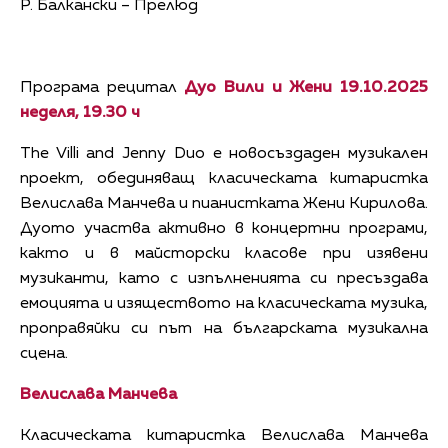
Р. Балкански – Прелюд
Програма рецитал
Дуо Вили и Жени 19.10.2025
неделя, 19.30 ч
The Villi and Jenny Duo е новосъздаден музикален
проект, обединяващ класическата китаристка
Велислава Манчева и пианистката Жени Кирилова.
Дуото участва активно в концертни програми,
както и в майсторски класове при изявени
музиканти, като с изпълненията си пресъздава
емоцията и изяществото на класическата музика,
проправяйки си път на българската музикална
сцена.
Велислава Манчева
Класическата китаристка Велислава Манчева