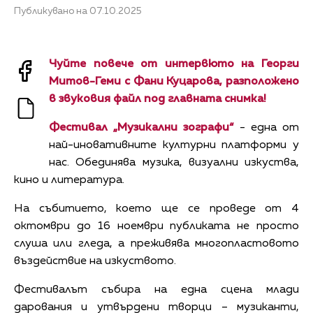
Публикувано на 07.10.2025
Чуйте повече от интервюто на Георги
Митов-Геми с Фани Куцарова, разположено
в звуковия файл под главната снимка!
Фестивал „Музикални зографи“
- една от
най-иновативните културни платформи у
нас. Обединява музика, визуални изкуства,
кино и литература.
На събитието, което ще се проведе от 4
октомври до 16 ноември публиката не просто
слуша или гледа, а преживява многопластовото
въздействие на изкуството.
Фестивалът събира на една сцена млади
дарования и утвърдени творци – музиканти,