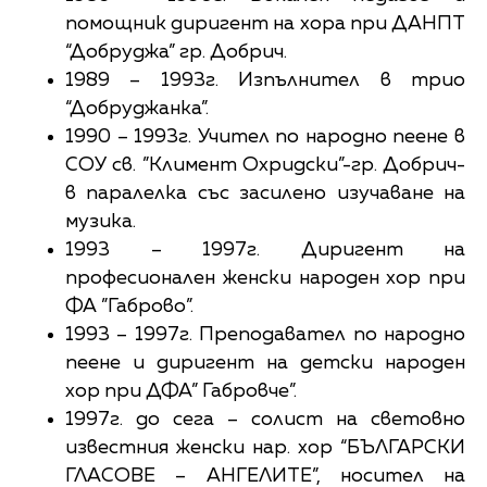
помощник диригент на хора при ДАНПТ
“Добруджа” гр. Добрич.
1989 – 1993г. Изпълнител в трио
“Добруджанка”.
1990 – 1993г. Учител по народно пеене в
СОУ св. ”Климент Охридски”-гр. Добрич-
в паралелка със засилено изучаване на
музика.
1993 – 1997г. Диригент на
професионален женски народен хор при
ФА ”Габрово”.
1993 – 1997г. Преподавател по народно
пеене и диригент на детски народен
хор при ДФА” Габровче”.
1997г. до сега – солист на световно
известния женски нар. хор “БЪЛГАРСКИ
ГЛАСОВЕ – АНГЕЛИТЕ”, носител на