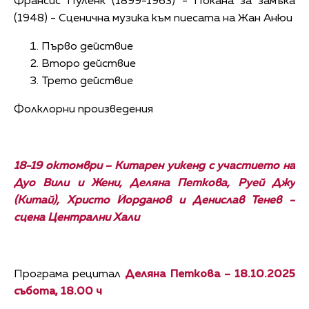
Франсис Пуленк (1899-1963) - Покана за замъка
(1948) - Сценична музика към пиесата на Жан Анюи
Първо действие
Второ действие
Трето действие
Фолклорни произведения
18-19 октомври – Китарен уикенд с участието на
Дуо Вили и Жени, Деляна Петкова, Руей Джу
(
Китай
)
, Христо Йорданов и Денислав Тенев –
сцена Централни Хали
Програма рецитал
Деляна Петкова – 18.10.2025
събота, 1
8
.00 ч