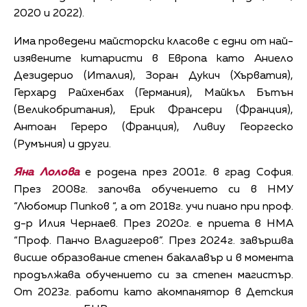
2020 и 2022).
Има проведени майсторски класове с едни от най-
изявените китаристи в Европа като Аниело
Дезидерио (Италия), Зоран Дукич (Хърватия),
Герхард Райхенбах (Германия), Майкъл Бътън
(Великобритания), Ерик Франсери (Франция),
Антоан Гереро (Франция), Ливиу Георгеско
(Румъния) и други.
Яна Лолова
е родена през 2001г. в град София.
През 2008г. започва обучението си в НМУ
“Любомир Пипков “, а от 2018г. учи пиано при проф.
д-р Илия Чернаев. През 2020г. е приета в НМА
“Проф. Панчо Владигеров”. През 2024г. завършва
висше образование степен бакалавър и в момента
продължава обучението си за степен магистър.
От 2023г. работи като акомпанятор в Детския