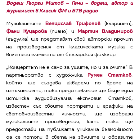
Водещ Георги Митов – Геми – водещ, автор и
журналист в Класик ФМ и БТВ радио
Музикантите
Венцислав Трифонов
(кларинет),
Фани Куцарова
(пиано) и
Мартин Владимиров
(гъдулка) ще представят свой авторски прочит
на произведения от класическата музика с
вплетени елементи от българския фолклор.
„Концертът не е само за ушите, но и за очите.“ В
партньорство с художника
Румен Статков
,
който ще създава акварели по време на
изпълнението, това представление ще бъде една
истинска аудиовизуална експлозия. Статков,
известен със своите портрети и графики на
световноизвестни личности, ще изобрази
музикалните произведения, като така ще
предостави на публиката уникална възможност
да се потопи в света на звуците и образите