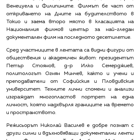
Венецуела и Филипините. Филмът бе част от
откриването на Дните на будителството в
Токио и заема второ място в класацията на
Националния филмов център за най-гледан
документален филм на последното десетилетие.
Сред участниците в лентата са видни фигури от
обществения и академичен живот: президентът
Петър Стоянов, д-р Илко Семерджиев,
политологът Огнян Минчев, както и учени и
преподаватели от Софийския и Пловдивския
университет. Техните лични спомени и анализи
изграждат многопластов портрет на една
личност, която надхвърля границите на времето
и пространството.
Режисьорът Николай Василев е добре познат с
други силни и вдъхновяващи документални ленти