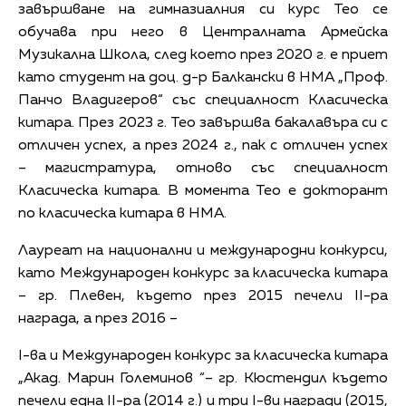
завършване на гимназиалния си курс Тео се
обучава при него в Централната Армейска
Музикална Школа, след което през 2020 г. е приет
като студент на доц. д-р Балкански в НМА „Проф.
Панчо Владигеров“ със специалност Класическа
китара. През 2023 г. Тео завършва бакалавъра си с
отличен успех, а през 2024 г., пак с отличен успех
– магистратура, отново със специалност
Класическа китара. В момента Тео е докторант
по класическа китара в НМА.
Лауреат на национални и международни конкурси,
като Международен конкурс за класическа китара
– гр. Плевен, където през 2015 печели II-ра
награда, а през 2016 –
I-ва и Международен конкурс за класическа китара
„Акад. Марин Големинов “– гр. Кюстендил където
печели една II-ра (2014 г.) и три I-ви награди (2015,