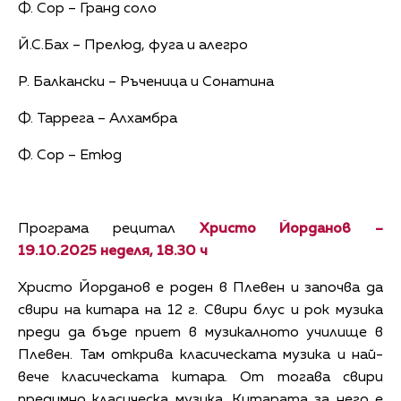
Ф. Сор – Гранд соло
Й.С.Бах – Прелюд, фуга и алегро
Р. Балкански – Ръченица и Сонатина
Ф. Таррега – Алхамбра
Ф. Сор – Етюд
Програма рецитал
Христо Йорданов –
19.10.2025 неделя, 18.30 ч
Христо Йорданов е роден в Плевен и започва да
свири на китара на 12 г. Свири блус и рок музика
преди да бъде приет в музикалното училище в
Плевен. Там открива класическата музика и най-
вече класическата китара. От тогава свири
предимно класическа музика. Китарата за него е