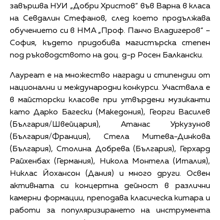
завършва НУИ „Добри Христов“ във Варна в класа
на Севдалин Стефанов, след което продължава
обучението си в НМА „Проф. Панчо Владигеров“ –
София, където придобива магистърска степен
под ръководството на доц. д-р Росен Балкански.
Лауреат е на множество награди и стипендии от
национални и международни конкурси. Участвала е
в майсторски класове при утвърдени музиканти
като Дарко Багески (Македония), Георги Василев
(България/Швейцария), Атанас Уркузунов
(България/Франция), Стела Митева-Динкова
(България), Столина Добрева (България), Герхард
Райхенбах (Германия), Никола Монтела (Италия),
Никлас Йохансoн (Дания) и много други. Освен
активната си концертна дейност в различни
камерни формации, преподава класическа китара и
работи за популяризирането на инструмента