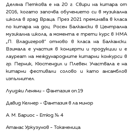
Деляна Петкова е на 20 г. Свири на китара от
2016, когато започва обучението си в музикална
школа в град Враца. През 2021 преминава в класа
по китара на доц. Росен Балкански в Централна
музикална школа, а момента е трети курс в НМА
„П. Владигеров“ отново в класа на Балкански.
Взимала е участия в концерти и продукции и е
лауреат на международните китарни конкурси в
гр. Перник, Кюстендил и Плевен. Участвала е на
китарни фестивали солово и като ансамблов
изпълнител.
Луиджи Леняни - Фантазия оп.19
Давид Келнер - Фантазия в ла минор
А. М. Бариос - Етюд № 4
Атанас Уркузунов - Токаченица