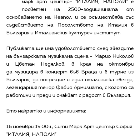
марк арт център- "ИТАЛИЯ, НАПОЛИ" е
посветен на 2500-годишнината от
основаването на Неапол и се осъществява със
съдействието на Посолството на Италия в
България и Италианския културен институт.
Публиката ще има удоволствието след звездите
на българската музикална сцена - Марио Николов
и Цветан Недялков, в края на октомври
да музицира в концерт във Враца и в турне из
България, да посрещне и една италианска звезда,
легендарния тенор Фабио Армилиато, с когото са
работили и преди и очакват с радост в България.
Ето накратко и информацията:
16 ноември 19.00ч., Сити Марк Арт център София
"ИТАЛИЯ, НАПОЛИ"