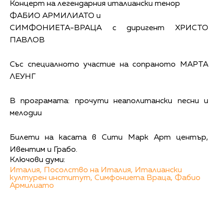
Концерт на легендарния италиански тенор
ФАБИО АРМИЛИАТО и
СИМФОНИЕТА-ВРАЦА с диригент ХРИСТО
ПАВЛОВ
Със специалното участие на сопраното МАРТА
ЛЕУНГ
В програмата: прочути неаполитански песни и
мелодии
Билети на касата в Сити Марк Арт център,
Ивентим и Грабо.
Ключови думи:
Италия,
Посолство на Италия,
Италиански
културен институт,
Симфониета Враца,
Фабио
Армилиато