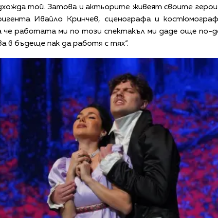
дхожда той. Затова и актьорите живеят своите герои
ригента Ивайло Кринчев, сценографа и костюмограф
а че работата ми по този спектакъл ми даде още по-
ва в бъдеще пак да работя с тях“.