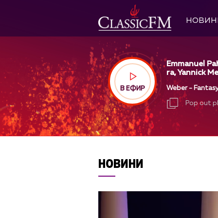
НОВИН
Emmanuel Pah
ra, Yannick Me
Weber - Fantasy
В ЕФИР
Pop out p
Pop out p
НОВИНИ