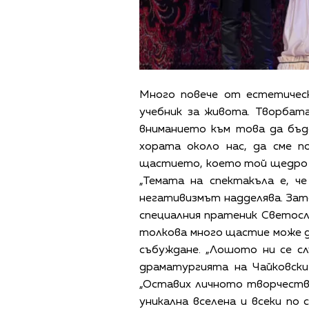
Много повече от естетическ
учебник за живота. Творбат
вниманието към това да бъд
хората около нас, да сме п
щастието, което той щедро н
„Темата на спектакъла е, ч
негативизмът надделява. Зат
специалния пратеник Светосла
толкова много щастие може да
събуждане. „Лошото ни се с
драматургията на Чайковски
„Оставих личното творчество
уникална вселена и всеки по 