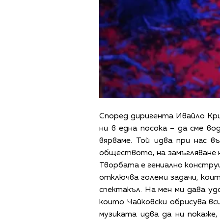
Според диригента Ивайло Крин
ни в една посока – да сме в
вярваме. Той идва при нас 
обществото, на замъгляване н
Творбата е гениално конструи
отключва големи задачи, коит
спектакъл. На мен ми дава уд
които Чайковски обрисува вси
музиката идва да ни покаже,