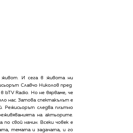
я живот. И сега в живота ни
жисьорът Славчо Николов пред
 bTV Radio. Но не вярваме, че
оло нас. Затова спектакълът е
й. Режисьорът следва плътно
реживяванията на актьорите.
по свой начин. Всеки човек е
ката, темата и задачата, и го