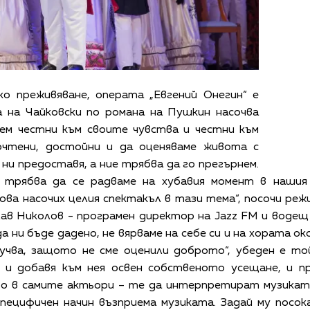
о преживяване, операта „Евгений Онегин“ е
а на Чайковски по романа на Пушкин насочва
ем честни към своите чувства и честни към
очтени, достойни и да оценяваме живота с
и предоставя, а ние трябва да го прегърнем.
е трябва да се радваме на хубавия момент в наши
ова насочих целия спектакъл в тази тема“, посочи ре
в Николов - програмен директор на Jazz FM и водещ в
 ни бъде дадено, не вярваме на себе си и на хората ок
лучва, защото не сме оценили доброто“, убеден е то
 и добавя към нея освен собственото усещане, и п
 в самите актьори – те да интерпретират музиката 
специфичен начин възприема музиката. Задай му посо