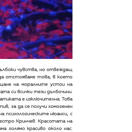
 дълбоки чувства, но отвеждащ
 да отстояваме това, в което
ащане на моралните устои на
ата си всички тези дълбочини.
матиката е изключителна. Това
ив, за да се получи хомогенен
на психологическите нюанси, с
маестро Кринчев. Красотата на
ма голямо красиво около нас.