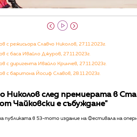
 с режисьора Славчо Николов, 27.11.2023г.
 с баса Ивайло Джуров, 27.11.2023г.
 с диригента Ивайло Кринчев, 27.11.2023г.
 с баритона Йосиф Славов, 28.11.2023г.
о Николов след премиерата в Ста
 от Чайковски е събуждане"
а публиката в 53-тото издание на Фестивала на опер