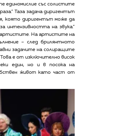
те единомислие със солистите
раза.“ Таза задача диригентът
ия, която диригентът може да
за интензивността на звука.“
 артистите. На артистите на
ълнение – след брилянтното
равни задачите на солиращите
„Това е от изключително висок
еки един, но и в посока на
собствен живот като част от