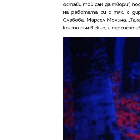
остави той сам да твори“, по
на работата си с тях, с ди
Славова, Марсел Молина. „Так
които съм в екип, и перспекти