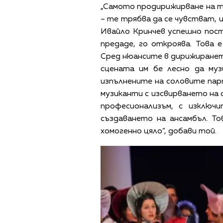
„Самото продирижирване на т
– те трябва да се чувстват, 
Ивайло Кринчев успешно пост
предаде, го откроява. Това 
Сред нюансите в дирижиране
сцената им бе лесно да му
изпълнените на соловите пар
музиканти с изсвирването на 
професионализъм, с изключ
създаването на ансамбъл. Т
хомогенно цяло“, добави той.