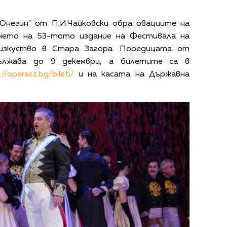
Онегин" от П.И.Чайковски обра овациите на
нето на 53-тото издание на Фестивала на
изкуство в Стара Загора. Поредицата от
ължава до 9 декември, а билетите са в
://operasz.bg/bileti/
и на касата на Държавна