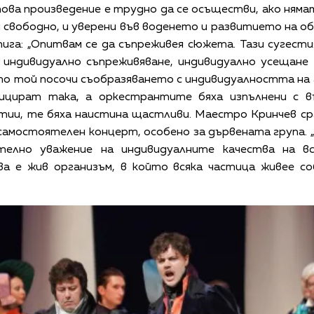
ова произведение е трудно да се осъществи, ако няма
и свободно, и уверени във воденето и развитието на об
ига: „Опитвам се да съпреживея сюжета. Тази сугест
е индивидуално съпреживяване, индивидуално усещане 
то той посочи съобразяването с индивидуалността на
зицират така, а оркестрантите бяха изпълнени с в
тии, те бяха наистина щастливи. Маестро Кринчев с
самостоятелен концерт, особено за дървената група. 
ително уважение на индивидуалните качества на вс
ова е жив организъм, в който всяка частица живее 