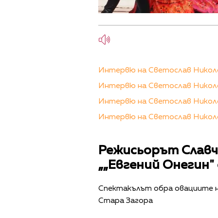
Интервю на Светослав Николов
Интервю на Светослав Николов
Интервю на Светослав Николов
Интервю на Светослав Николов
Режисьорът Славч
„„Евгений Онегин"
Спектакълът обра овациите н
Стара Загора