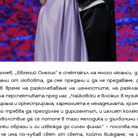
чев, „Евгений Онегин“ е спектакъл на много нюанси,
одени от любовта, да сме предани и да не предаваме,
във време на разколебаване на ценностите, на разкл
а перспективата пред нас. „Чайковски е вложил в музик
рана и оркестрирана, хармонията е ненадмината, хро
о трябва да преодолее и диригентът, и целият колект
оволствие да се потопя в тази мелодика и дълбочини 
чки образи и ги извежда до силен финал.“ – посочва 
 че има по-хубав свят от света, който виждаме, че и