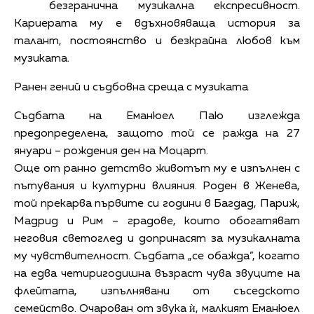
безгранична музикална експресивност.
Кариерата му е вдъхновяваща история за
талант, постоянство и безкрайна любов към
музиката.
Ранен гений и съдбовна среща с музиката
Съдбата на Еманюел Паю изглежда
предопределена, защото той се ражда на 27
януари – рождения ден на Моцарт.
Още от ранно детство животът му е изпълнен с
пътувания и културни влияния. Роден в Женева,
той прекарва първите си години в Багдад, Париж,
Мадрид и Рим – градове, които обогатяват
неговия светоглед и допринасят за музикалната
му чувствителност. Съдбата „се обажда”, когато
на едва четиригодишна възраст чува звуците на
флейтата, изпълнявани от съседското
семейство. Очарован от звука ѝ, малкият Еманюел