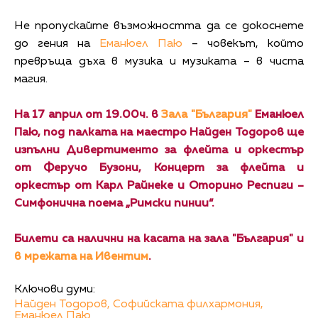
Не пропускайте възможността да се докоснете
до гения на
Еманюел Паю
– човекът, който
превръща дъха в музика и музиката – в чиста
магия.
На 17 април от 19.00ч. в
Зала "България"
Еманюел
Паю, под палката на маестро Найден Тодоров ще
изпълни Дивертименто за флейта и оркестър
от Феручо Бузони, Концерт за флейта и
оркестър от Карл Райнеке и Оторино Респиги –
Симфонична поема „Римски пинии“.
Билети са налични на касата на зала "България" и
в мрежата на Ивентим
.
Ключови думи:
Найден Тодоров,
Софийската филхармония,
Еманюел Паю