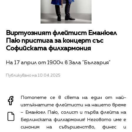
Виртуозният флейтист Еманюел
Паю пристига за концерт със
Софийската филхармония
На 17 април от 19.00ч. в Зала "България"
Публикувано на 10.04.2025
Потопете се в света на един от най-
изтъкнатите флейтисти на нашето време
– Еманюел Паю, солист и първа флейта на
Берлинската филхармония! Неговото име е
синоним на съвършенство, финес и