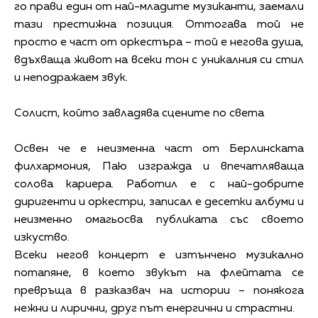
го прави един от най-младите музиканти, заемали
тази престижна позиция. Оттогава той не
просто е част от оркестъра – той е негова душа,
вдъхваща живот на всеки тон с уникалния си стил
и неподражаем звук.
Солист, който завладява сцените по света
Освен че е неизменна част от Берлинската
филхармония, Паю изгражда и впечатляваща
солова кариера. Работил е с най-добрите
диригенти и оркестри, записал е десетки албуми и
неизменно омагьосва публиката със своето
изкуство.
Всеки негов концерт е изтънчено музикално
потапяне, в което звукът на флейтата се
превръща в разказвач на истории – понякога
нежни и лирични, друг път енергични и страстни.