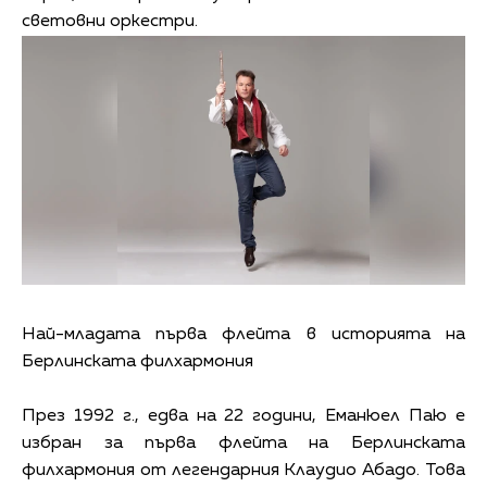
световни оркестри.
Най-младата първа флейта в историята на
Берлинската филхармония
През 1992 г., едва на 22 години, Еманюел Паю е
избран за първа флейта на Берлинската
филхармония от легендарния Клаудио Абадо. Това