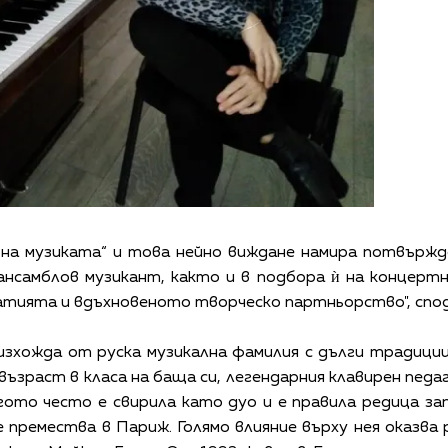
 на музиката“ и това нейно виждане намира потвържд
нсамблов музикант, както и в подбора ѝ на концертн
патията и вдъхновеното творческо партньорство", спо
зхожда от руска музикална фамилия с дълги традиции.
възраст в класа на баща си, легендарния клавирен пед
огото често е свирила като дуо и е правила редица за
е премества в Париж. Голямо влияние върху нея оказв