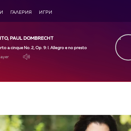
И
ГАЛЕРИЯ
ИГРИ
NTO, PAUL DOMBRECHT
to a cinque No. 2, Op. 9: I. Allegro e no presto
layer
layer