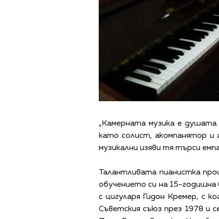
„Камерната музика е душата
като солист, акомпанятор и а
музикални изяви тя търси ем
Талантливата пианистка прои
обучението си на 15-годишна 
с цигуларя Гидон Кремер, с к
Съветския съюз през 1978 и с