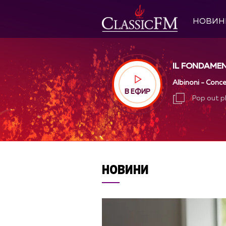
НОВИН
IL FONDAME
Albinoni - Concer
В ЕФИР
Pop out p
Pop out p
НОВИНИ