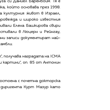
уга си Даниел Баренбойм. Тя е
а, който основава през 1998.
а културния живот в Израел,
провежда и широко известния
стивали Елена Башкирова свири
стивали в Люцерн и Рейнгау,
ни записи документират най-
амбли.
“, получава наградата на ICMA
и картини“, оп. 85 от Антонин
достоена с почетна докторска
и диригента Курт Мазур като