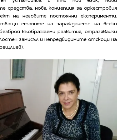
вен установява в тях нов език, нови
те средства, нова концепция за оркестровия
ект на неговите постоянни експерименти.
стващи етапите на зараждането на всеки
„безброй въображаеми развития, отразявайки
лостен замисъл и непредвидимите отскоци на
рещлиев).