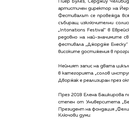
Пиер Булез, Серджиу Челибида
артистичен директор на Йеру
Фестивалът се провежда вся
събиращ изключителни солис
„Intonations Festival“ в Евр
редовно на най-значимите с
фестивала „Джордже Енеску“
високите достижения в програ
Нейният запис на двата цикъл
в категорията „солов инструм
Дворжак е реализиран през ок
През 2018 Елена Башкирова п
степен от Университета „Бе
Президент на фондация „Фели
Ключови думи: