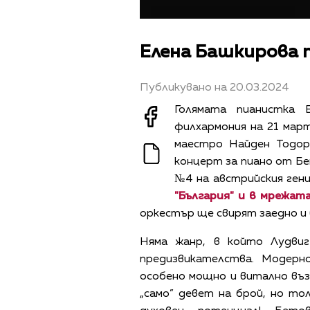
Елена Башкирова 
Публикувано на 20.03.2024
Голямата пианистка 
филхармония на 21 март
маестро Найден Тодо
концерт за пиано от Б
№4 на австрийския ген
"България" и в мрежат
оркестър ще свирят заедно и в
Няма жанр, в който Лудви
предизвикателства. Модерн
особено мощно и витално въз
„само” девет на брой, но то