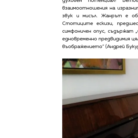
духовен потенциал! Бето
взаимоотношения на изразни
звук и мисъл. Жанрът е об
Стотиците ескизи, предше
симфоничен опус, съдържат 
едновременно предвидимия ця
въображението” (Андрей Буку