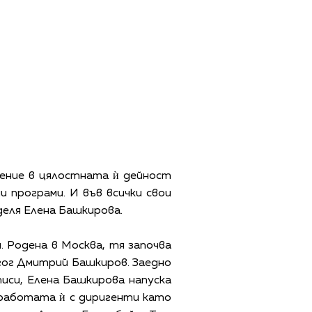
ение в цялостната ѝ дейност
и програми. И във всички свои
деля Елена Башкирова.
 Родена в Москва, тя започва
агог Дмитрий Башкиров. Заедно
писи, Елена Башкирова напуска
а работата ѝ с диригенти като