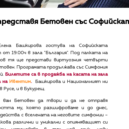
представя Бетовен със Софийска
Елена Башкирова гостува на Софийската
 от 19.00ч в зала "България". Под палката на
ров тя ще представи виртуозния четвърти
етовен. Програмата продължава със Симфония
ий.
Билетите са в продажба на касата на зала
а на
Ивентим
.
Башкирова и Националният ни
 Русе, и в Букурещ.
г ван Бетовен да твори и да не отправя
остта му, която разшифроваме и до днес,
действа с вселената на неговите симфонии –
лкова различни и уникални с опияняващият си