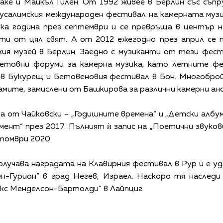
ке и Майкъл Гилен. От 1992 живее в Берлин със съпр
салимския международен фестивал на камерната музик
ка година през септември и се превръща в център н
ти от цял свят. А от 2012 ежегодно през април се 
ейския музей в Берлин. Заедно с музиканти от тези фе
ветовни форуми за камерна музика, като летните фе
 в Букурещ и Бетовеновия фестивал в Бон. Многоброй
мите, замислени от Башкирова за различни камерни анс
а от Чайковски – „Годишните времена“ и „Детски албум
ент“ през 2017. Пълният ѝ запис на „Поетични звуков
томври 2020.
олучава наградата на Клавирния фестивал в Рур и е у
н-Гурион“ в град Негев, Израел. Наскоро тя наслед
кс Менделсон-Бартолди“ в Лайпциг.