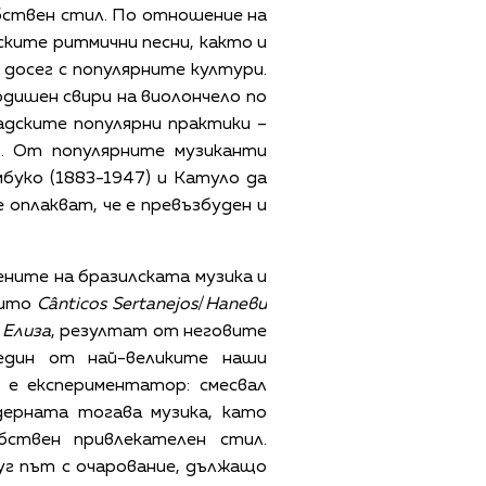
бствен стил. По отношение на
ските ритмични песни, както и
 досег с популярните култури.
годишен свири на виолончело по
дските популярни практики –
р. От популярните музиканти
буко (1883-1947) и Катуло да
 оплакват, че е превъзбуден и
ените на бразилската музика и
които
Cânticos Sertanejos
/
Напеви
и
Елиза
, резултат от неговите
един от най-великите наши
 е експериментатор: смесвал
дерната тогава музика, като
бствен привлекателен стил.
уг път с очарование, дължащо