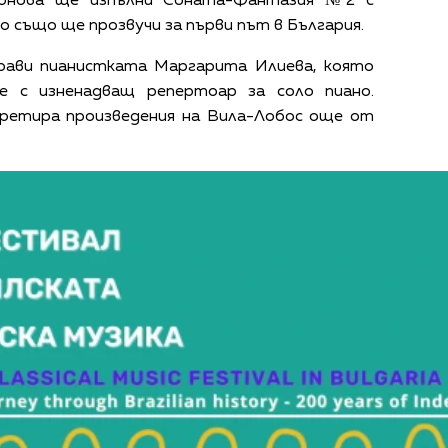
ионова ще изпълни Соната-Фантазия №2 с
о също ще прозвучи за първи път в България.
рави пианистката Маргарита Илиева, която
е с изненадващ репертоар за соло пиано.
претира произведения на Вила-Лобос още от