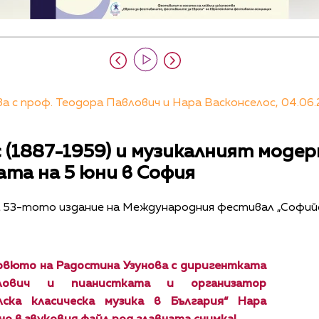
 с проф. Теодора Павлович и Нара Васконселос, 04.06.
(1887-1959) и музикалният модер
та на 5 юни в София
 53-тото издание на Международния фестивал „Софийс
рвюто на Радостина Узунова с диригентката
лович и пианистката и организатор
лска класическа музика в България“ Нара