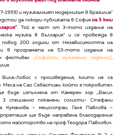
но в звуковия файл под главната снимка!
7-1959) и музикалният модернизъм в Бразилия"
едстои да покори публиката в София
на 5 юни
лгария"
. Той е част от 3-тото издание на
ческа музика в България“ и се провежда в
о повод 200 години от Независимостта на
 и в програмата на 53-тото издание на
ен фестивал
„Софийски музикални седмици“
,
лия.
Вила-Лобос с произведения, които не са
я. Меса на Сао Себастиан, който е покровител
ще бъде изпълнена от Камерен хор „Васил
а 3 специално поканени солисти- Стефани
а Куманова – мецосопран, Галя Павлова –
ерпретация ще бъде направена благодарение
ското майсторство на проф.Теодора Павлович.