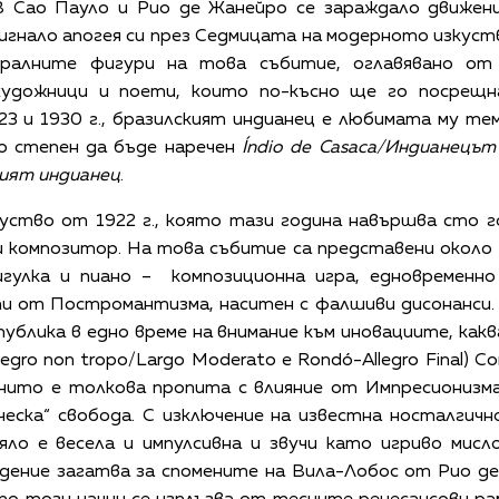
 В Сао Пауло и Рио де Жанейро се зараждало движен
гнало апогея си през Седмицата на модерното изкуств
ралните фигури на това събитие, оглавявано от
 художници и поети, които по-късно ще го посрещн
23 и 1930 г., бразилският индианец е любимата му те
о степен да бъде наречен
Índio de Casaca/Индианецъ
ият индианец
.
ство от 1922 г., която тази година навършва сто го
и композитор. На това събитие са представени около
улка и пиано – композиционна игра, едновременно 
и от Постромантизма, наситен с фалшиви дисонанси. 
публика в едно време на внимание към иновациите, как
legro non tropo/Largo Moderato e Rondó-Allegro Final)
 нито е толкова пропита с влияние от Импресионизм
еска“ свобода. С изключение на известна носталгич
ло е весела и импулсивна и звучи като игриво мисл
едение загатва за спомените на Вила-Лобос от Рио д