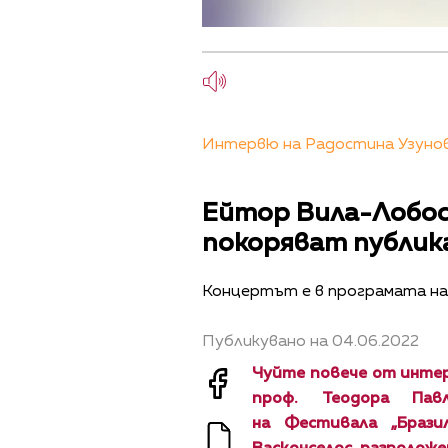
Интервю на Радостина Узунова
Ейтор Вила-Лобос 
покоряват публика
Концертът е в програмата на
Публикувано на 04.06.2022
Чуйте повече от инте
проф. Теодора Пав
на Фестивала „Брази