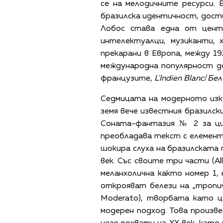
се на мелодичните ресурси.
бразилска идентичност, дости
Лобос става една от цент
интелектуалци, музиканти,
прекарани в Европа, между 19
международна популярност д
французите,
L'Indien Blanc
/
Бел
Седмицата на модерното изку
земя вече известния бразилск
Соната-фантазия № 2 за циг
преобладава текст с елемент
шокира слуха на бразилската 
век. Със своите три части (Al
меланхолична както номер 1,
открояват белези на „тропич
Moderato), творбата като ця
модерен подход. Това произв