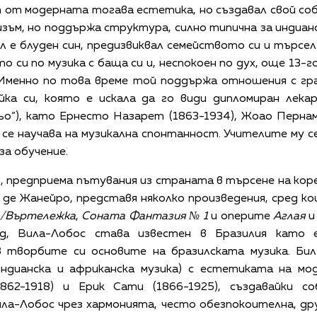
т от модерната тогава естетика, но създавал свой со
зъм, но поддържа структура, силно типична за индиан
л е блуден син, предизвиквал семейството си и търсел
 си по музика с баща си и, неспокоен по дух, още 13-
 Именно по това време той поддържа отношения с гра
йка си, която е искала да го види дипломиран лека
ьо“), като Ернесто Назарет (1863-1934), Жоао Пернам
 се научава на музикална спонтанност. Учителите му се
за обучение.
 предприема пътувания из страната в търсене на кор
ио де Жанейро, представя няколко произведения, сред 
/Въртележка
,
Соната Фантазия № 1
и оперите
Аглая
д, Вила-Лобос става известен в Бразилия като 
в творбите си основите на бразилската музика. Бил
(индианска и африканска музика) с естетиката на мо
62-1918) и Ерик Сати (1866-1925), създавайки со
ла-Лобос чрез хармонията, често обезпокоителна, др