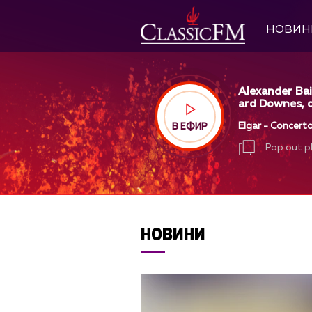
НОВИН
Alexander Bai
ard Downes, d
Elgar - Concerto
В ЕФИР
Pop out p
Pop out p
НОВИНИ