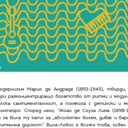
e
одернизъм Марио де Андраде (1893-1945), твърди, 
дори разконцентриращо богатство от ритми и модулац
лска сантименталност, а понякога с детински и мн
нтейро. Според него, "Жоао де Соуза Лима (1898-1
и за Вила ту като за „абсолютен бохем, дивак и бар
и ритмична дързост.“ Вила-Лобос е всичко това, осве