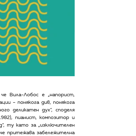
че Вила-Лобос е „напорист,
ии – понякога див, понякога
ого деликатен дух“, споделя
982), пианист, композитор и
д“, ту като за „изключителен
н че притежава забележителна