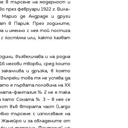
ие в търсене на модерност и
о през февруари 1922 г. Вила-
 Марио де Андраде и други
ат в Париж. През годините,
ма и именно с нея той постига
т с костюма
или, както казват
дини, възвеличава и на родна
 16 негови творби, сред които
закачлива и дръзка, в която
Въпреки това тя не успява да
вато е първата половина на ХХ
 Соната-фантазия № 2 не е така
а като Соната № 3 – в нея се
ност във втората част (Largo
овно търсене с използване на
е Жанейро и за овладените от