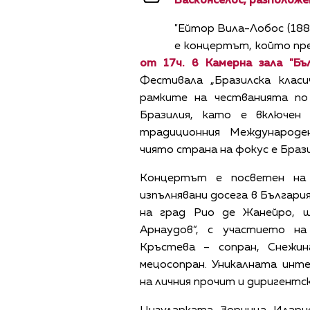
Васконселос, разположе
"Ейтор Вила-Лобос (188
е концертът, който пр
от 17ч. в Камерна зала "Бъ
Фестивала „Бразилска класи
рамките на честванията п
Бразилия, като е включен
традиционния Международ
чиято страна на фокус е Брази
Kонцертът е посветен на 
изпълнявани досега в Българи
на град Рио де Жанейро, 
Арнаудов“, с участието н
Кръстева – сопран, Снежин
мецосопран. Уникалната инт
на личния прочит и диригент