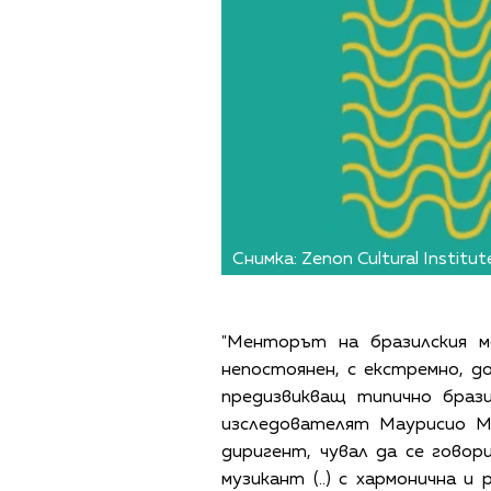
Снимка: Zenon Cultural Institut
"Менторът на бразилския м
непостоянен, с екстремно, 
предизвикващ типично брази
изследователят Маурисио Мо
диригент, чувал да се говор
музикант (..) с хармонична 