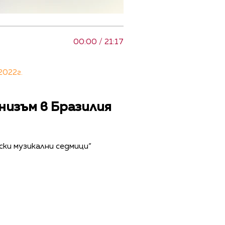
00:00 / 21:17
2022г.
низъм в Бразилия
ки музикални седмици“