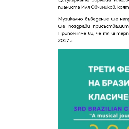
Цигуларката Зорница Илар
пианиста Иля Овчиников, коят
Музикално въведение ще нап
ще поздрави присъстващит
Припомняме ви, че тя интер
2017 г.