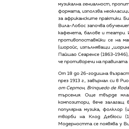
музикална гениалност, пропи
формата, използва неокласици
за африканските практики. Би
Вила-Лобос започва обучението
кафенета, балове и театри.
противопоставяйки се на ма
(шоройс, изпълняващи „шорин
Пайшао Сеаренсе (1863-1946),
че противоречи на правилата 
От 18 до 26-годишна възраст,
през 1913 г., завърнал си в Р
от Сертон
,
Brinquedo de Roda
търсения. Още твърде мла
композитори, вече залагащ 
популярна музика, фолклор 
творби на Клод Дебюси (18
Модерността се появява у Ви