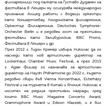
филхармоници под палката на Густаво Дудамел на
фестивала в Люцерн му осигурява международно
признание. Алщед работи с водещи оркестри
като Концертгебау, Лондонската филхармония,
Оркестър Филхармония, Deutsches Symphonie-
Orchester Berlin и е редовен гост на престижни
фестивали като Залцбургския, BBC Proms,
Фестивала в Люцерн и др.
През 2012 г. Гидон Кремер избира Николас да го
наследи като нов артистичен директор на
Lockenhaus Chamber Music Festival, а през 2015
г. Адам Фишер го назначава за артистичен
директор на Haydn Philharmonie до 2022 г., където
редовно свири във Vienna Konzerthaus, Esterházy
Festival и на турнета в Китай и Япония. Николас е
носител на редица престижни награди, сред
които BBC Music Magazine Concerto Award,
Grammophone Award и Edison Klassiek, и е бил