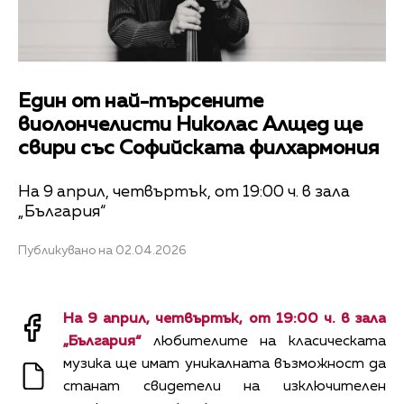
Един от най-търсените
виолончелисти Николас Алщед ще
свири със Софийската филхармония
На 9 април, четвъртък, от 19:00 ч. в зала
„България“
Публикувано на 02.04.2026
На 9 април, четвъртък, от 19:00 ч. в зала
„България“
любителите на класическата
музика ще имат уникалната възможност да
станат свидетели на изключителен