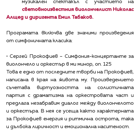
музикален спектакъл с участието на
световноизвестния виолончелист Николас
Алщед и диригента Емил Табаков.
Програмата включва две значими произведения
от симфоничната класика:
• Сергей Прокофиев – Симфония-концертанте за
виолончело и оркестър в ми минор, оп. 125
Това е едно от последните творби на Прокофиев,
написана в края на живота му. Произведението
съчетава виртуозността на солистичната
партия с драматизма на оркестровата част и
предлага незабравим диалог между виолончелото
и оркестъра. В нея се усеща както характерната
за Прокофиев енергия и ритмична острота, така
и дълбока лиричност и емоционална наситеност.