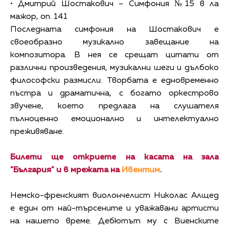
• Дмитрий Шостакович – Симфония №15 в ла
мажор, оп. 141
Последната симфония на Шостакович е
своеобразно музикално завещание на
композитора. В нея се срещат цитати от
различни произведения, музикални шеги и дълбоко
философски размисли. Творбата е едновременно
пъстра и драматична, с богато оркестрово
звучене, което предлага на слушателя
пълноценно емоционално и интелектуално
преживяване.
Билети ще откриете на касата на зала
"България" и в мрежата на
Ивентим
.
Немско-френският виолончелист Николас Алщед
е един от най-търсените и уважавани артисти
на нашето време. Дебютът му с Виенските