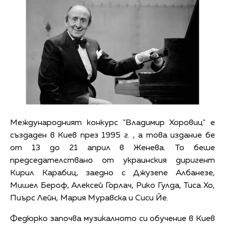
Международният конкурс "Владимир Хоровиц" е
създаден в Киев през 1995 г. , а това издание бе
от 13 до 21 април в Женева. То беше
председателствано от украинския диригент
Кирил Карабиц, заедно с Джузепе Албанезе,
Мишел Бероф, Алексей Горлач, Рико Гулда, Тиса Хо,
Пиърс Лейн, Мария Муравска и Сиси Йе.
Федюрко започва музикалното си обучение в Киев