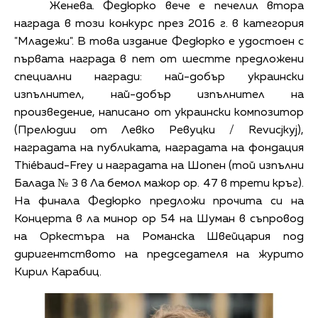
Женева.
Федюрко вече е печелил втора
награда в този конкурс през 2016 г. в категория
"Младежи".
В това издание Федюрко е удостоен с
първата награда в пет от шестте предложени
специални награди: най-добър украински
изпълнител, най-добър изпълнител на
произведение, написано от украински композитор
(Прелюдии от Левко Ревуцки / Revucjkyj),
наградата на публиката, наградата на фондация
Thiébaud-Frey и наградата на Шопен (той изпълни
Балада № 3 в Ла бемол мажор op. 47 в трети кръг).
На финала Федюрко предложи прочита си на
Концерта в ла минор op 54 на Шуман в съпровод
на Оркестъра на Романска Швейцария под
диригентството на председателя на журито
Кирил Карабиц.