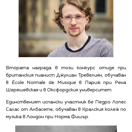
Втората награда в този конкурс отиде при
британския пианист Джулиан Тревелиян, обучаван
в Ėcole Normale de Musique в Париж при Рена
Шерешевская и в Оксфордския университет.
Единственият испански участник бе Педро Лопес
Салас от Албасете, обучаван в Кралския колеж по
музика в Лондон при Норма Фишър.