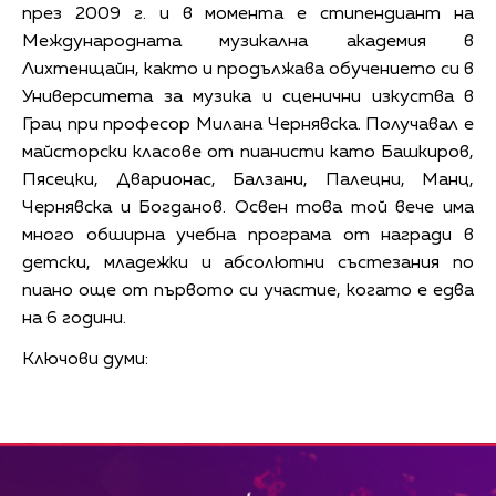
през 2009 г. и в момента е стипендиант на
Международната музикална академия в
Лихтенщайн, както и продължава обучението си в
Университета за музика и сценични изкуства в
Грац при професор Милана Чернявска.
Получавал е
майсторски класове от пианисти като Башкиров,
Пясецки, Дварионас, Балзани, Палецни, Манц,
Чернявска и Богданов.
Освен това той вече има
много обширна учебна програма от награди в
детски, младежки и абсолютни състезания по
пиано още от първото си участие, когато е едва
на 6 години.
Ключови думи: