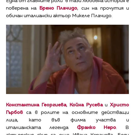
Една от главните роли в тази любовна история е
поверена на
Брено Плачидо
, син на прочутия и
обичан италиански актьор Микеле Плачидо.
Константина Георгиева
,
Койна Русева
и
Христо
Гърбов
са в ролите на основните действащи
лица, като във филма участва и
италианската легенда
Франко Неро
. В