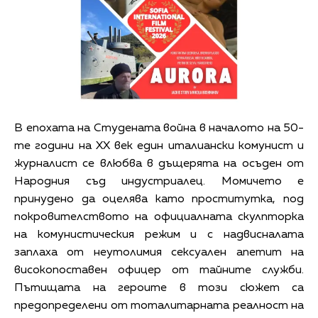
В епохата на Студената война в началото на 50-
те години на ХХ век един италиански комунист и
журналист се влюбва в дъщерята на осъден от
Народния съд индустриалец. Момичето е
принудено да оцелява като проститутка, под
покровителството на официалната скулпторка
на комунистическия режим и с надвисналата
заплаха от неутолимия сексуален апетит на
високопоставен офицер от тайните служби.
Пътищата на героите в този сюжет са
предопределени от тоталитарната реалност на