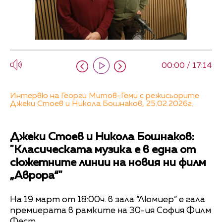
00:00 / 17:14
Интервю на Георги Митов-Геми с режисьорите
Джеки Стоев и Никола Бошнаков, 25.02.2026г.
Джеки Стоев и Никола Бошнаков:
"Класическата музика е в една от
сюжетните линии на новия ни филм
„Аврора“"
На 19 март от 18:00ч. в зала “Люмиер” е гала
премиерата в рамките на 30-ия София Филм
Фест