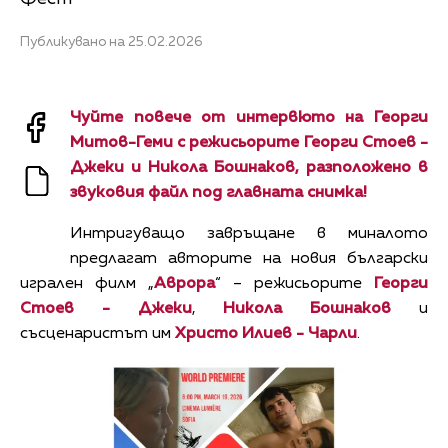
Публикувано на 25.02.2026
Чуйте повече от интервюто на Георги
Митов-Геми с режисьорите Георги Стоев -
Джеки и Никола Бошнаков, разположено в
звуковия файл под главната снимка!
Интригуващо завръщане в миналото
предлагат авторите на новия български
игрален филм „
Аврора
“ – режисьорите
Георги
Стоев - Джеки
,
Никола Бошнаков
и
съсценаристът им
Христо Илиев - Чарли
.