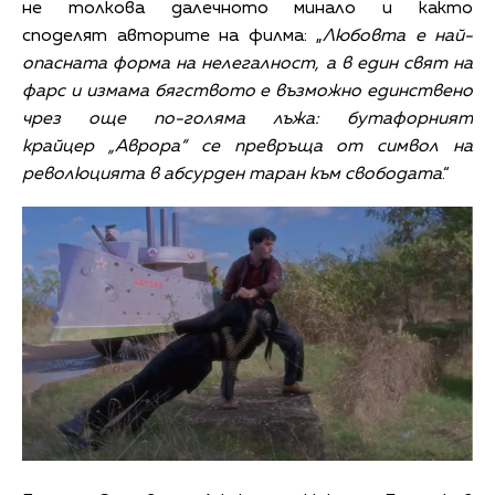
не толкова далечното минало и както
споделят авторите на филма: „
Любовта е най-
опасната форма на нелегалност, а в един свят на
фарс и измама бягството е възможно единствено
чрез още по-голяма лъжа: бутафорният
крайцер „Аврора“ се превръща от символ на
революцията в абсурден таран към свободата
.“