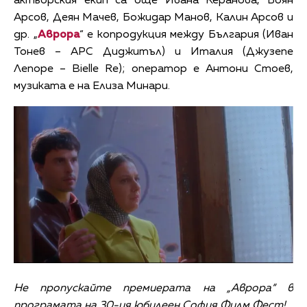
актьорския екип са още Ивана Керанова, Боян
Арсов, Деян Мачев, Божидар Манов, Калин Арсов и
др. „
Аврора
“ е копродукция между България (Иван
Тонев – АРС Диджитъл) и Италия (Джузепе
Лепоре – Bielle Re); оператор е Антони Стоев,
музиката е на Елиза Минари.
Не пропускайте премиерата на „Аврора“ в
програмата на 30-ия юбилеен София Филм Фест!