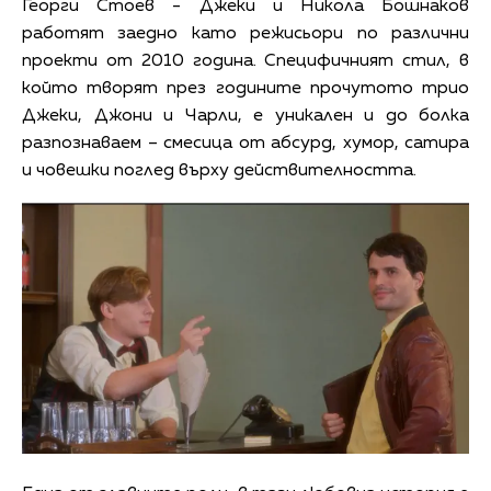
Георги Стоев - Джеки и Никола Бошнаков
работят заедно като режисьори по различни
проекти от 2010 година. Специфичният стил, в
който творят през годините прочутото трио
Джеки, Джони и Чарли, е уникален и до болка
разпознаваем – смесица от абсурд, хумор, сатира
и човешки поглед върху действителността.