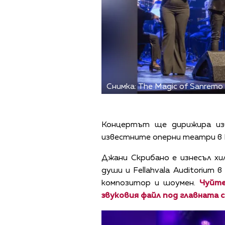
Снимка: The Magic of Sanremo
Концертът ще дирижира изв
известните оперни театри в И
Джани Скрибано е изнесъл х
души и Fellahvala Auditorium
композитор и шоумен.
Чуйте 
звуковия файл под главната с