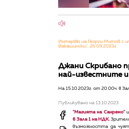
Интервю на Георги Митов с ит
Вакашински/, 26.09.2023г.
Джани Скрибано пр
най-известните и
На 15.10.2023г. от 20.00ч. в З
Публикувано на 13.10.2023
"Магията на Санремо"
щ
в Зала 1 на НДК.
Зрител
възможността да чуят