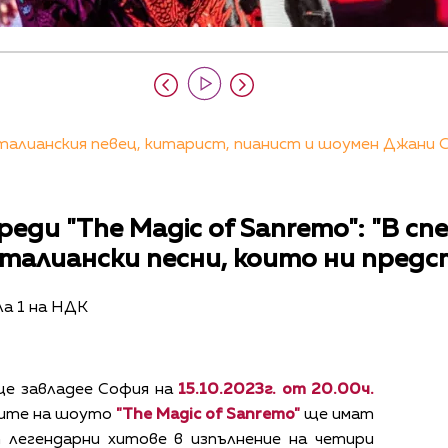
алианския певец, китарист, пианист и шоумен Джани С
еди "The Magic of Sanremo": "В с
талиански песни, които ни предс
ала 1 на НДК
е завладее София на
15.10.2023г. от 20.00ч.
ите на шоуто
"The Magic of Sanremo"
ще имат
 легендарни хитове в изпълнение на четири