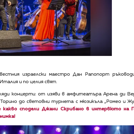
естния израелски маестро Дан Рапопорт ръководи
талия и по целия свят.
иляди концерти: от изяви в амфитеатъра Арена ди Ве
 в Торино до световни турнета с мюзикъла „Ромео и Жу
какво сподели Джани Скрибано в интервюто на Г
нимка!