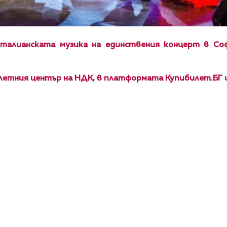
талианската музика на единствения концерт в Со
летния център на НДК
,
в платформата
Купибилет.
БГ 
КАЛЕНДАР
КОНТАКТИ
ЗА НАС
ПОВЕРИТЕЛНОСТ
КОДЕКС ЗА ПОВЕДЕНИЕ НА ДОСТАВЧИЦИТЕ
ОБ