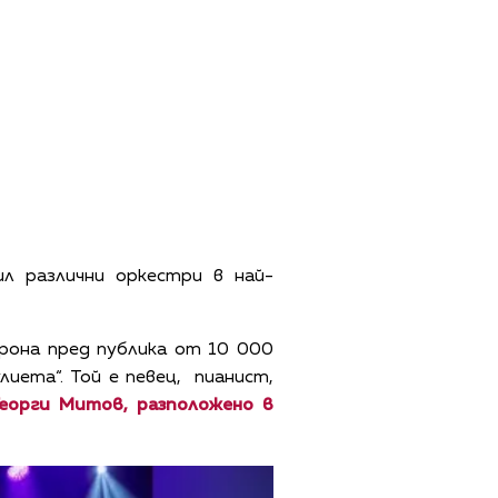
л различни оркестри в най-
рона пред публика от 10 000
лиета“. Той е певец, пианист,
еорги Митов, разположено в