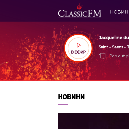
НОВИН
Jacqueline du 
Saint - Saens -
В ЕФИР
Pop out p
Pop out p
НОВИНИ