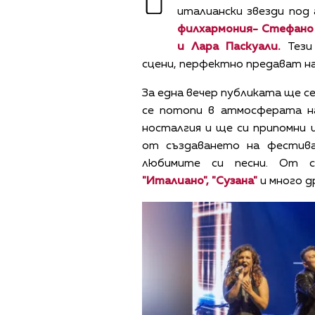
италиански звезди под
филхармония- Стефано
и Лара Паскуали.
Тези
сцени, перфектно предават н
За една вечер публиката ще с
се потопи в атмосферата на
носталгия и ще си припомни
от създаването на фестив
любимите си песни. От 
"Италиано", "Сузана"
и много д