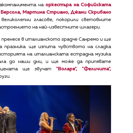
 акомпанимента на
оркестъра на Софийската
 Берсола, Мартина Стриано, Джани Скрибано
 великолепни гласове, покорили световните
астроението на най-известните шлагери.
е пренесе в италианското градче Санремо и ще
 празника. ще изпита чувството на сладка
 историята на италианската естрадна музика
ала до наши дни, и ще може да припявате
сцената ще звучат
"Воларе", "Феличита",
руги.