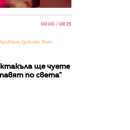
00:00 / 08:35
крибано /дублаж: Ясен
пектакъла ще чуете
тавят по света"