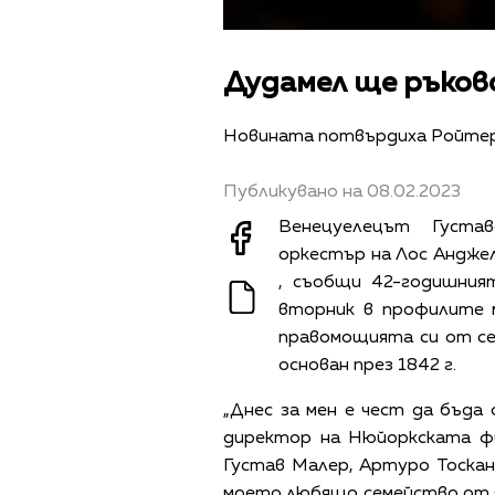
Дудамел ще ръков
Новината потвърдиха Ройтер
Публикувано на 08.02.2023
Венецуелецът Густа
оркестър на Лос Анджел
, съобщи 42-годишния
вторник в профилите 
правомощията си от се
основан през 1842 г.
„Днес за мен е чест да бъда
директор на Нюйоркската фи
Густав Малер, Артуро Тоскан
моето любящо семейство от Ф