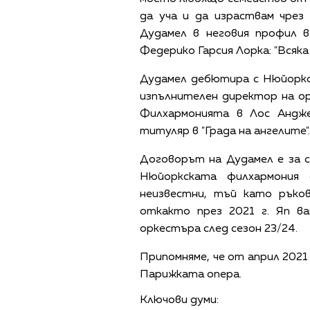
да уча и да израствам чрез 
Дудамел в неговия профил в
Федерико Гарсия Лорка: "Всяка
Дудамел дебютира с Нюйоркс
изпълнителен директор на о
Филхармонията в Лос Андже
титуляр в "Града на ангелите".
Договорът на Дудамел е за с
Нюйоркската филхармония
неизвестни, тъй като рък
откакто през 2021 г. Яп ва
оркестъра след сезон 23/24.
Припомняме, че от април 2021
Парижката опера.
Ключови думи: