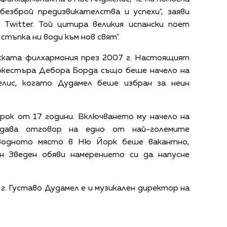
безброй предизвикателства и успехи", заяви
 Twitter. Той цитира великия испански поет
 стъпка ни води към нов свят".
ката филхармония през 2007 г. Настоящият
ркестъра Дебора Борда също беше начело на
лис, когато Дудамел беше избран за неин
рок от 17 години.
Включването му начело на
 дава отговор на едно от най-големите
оводното място в Ню Йорк беше вакантно,
н Зведен обяви намерението си да напусне
 г. Густаво Дудамел е и музикален директор на