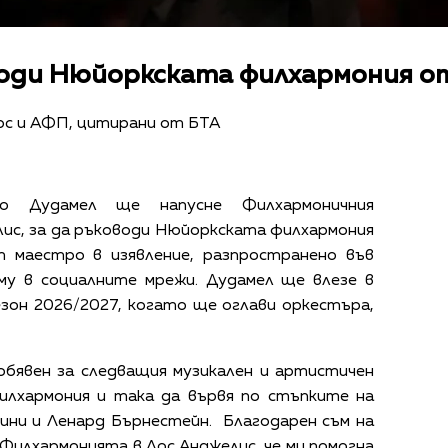
оди Нюйоркската филхармония от
с и АФП, цитирани от БТА
во Дудамел ще напусне Филхармоничния
ис, за да ръководи Нюйоркската филхармония
т маестро в изявление, разпространено във
му в социалните мрежи. Дудамел ще влезе в
зон 2026/2027, когато ще оглави оркестъра,
 обявен за следващия музикален и артистичен
лхармония и така да вървя по стъпките на
ини и Ленард Бърнестейн. Благодарен съм на
илхармонията в Лос Анджелис, че ми помогна