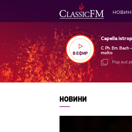
НОВИН
Capella Istrop
C. Ph. Em. Bach -
molto
В ЕФИР
Pop out p
Pop out p
НОВИНИ