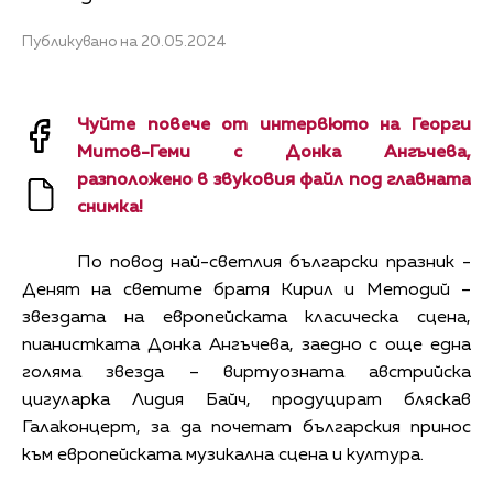
Публикувано на 20.05.2024
Чуйте повече от интервюто на Георги
Митов-Геми с Донка Ангъчева,
разположено в звуковия файл под главната
снимка!
По повод най-светлия български празник -
Денят на светите братя Кирил и Методий –
звездата на европейската класическа сцена,
пианистката Донка Ангъчева, заедно с още една
голяма звезда – виртуозната австрийска
цигуларка Лидия Байч, продуцират бляскав
Галаконцерт, за да почетат българския принос
към европейската музикална сцена и култура.