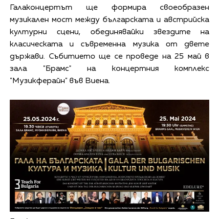
Галаконцертът ще формира своеобразен
музикален мост между българската и австрийска
културни сцени, обединявайки звездите на
класическата и съвременна музика от двете
държави. Събитието ще се проведе на 25 май в
зала "Брамс" на концертния комплекс
"Музикферайн" във Виена.