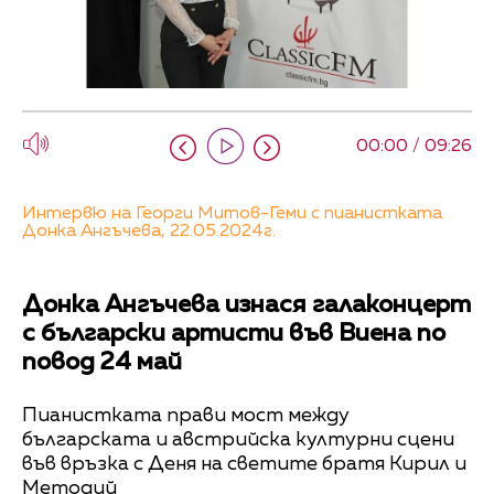
00:00 / 09:26
Интервю на Георги Митов-Геми с пианистката
Донка Ангъчева, 22.05.2024г.
Донка Ангъчева изнася галаконцерт
с български артисти във Виена по
повод 24 май
Пианистката прави мост между
българската и австрийска културни сцени
във връзка с Деня на светите братя Кирил и
Методий