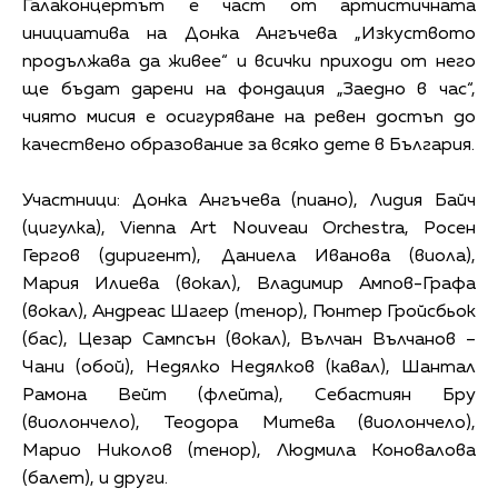
Галаконцертът е част от артистичната
инициатива на Донка Ангъчева „Изкуството
продължава да живее“ и всички приходи от него
ще бъдат дарени на фондация „Заедно в час“,
чиято мисия е осигуряване на ревен достъп до
качествено образование за всяко дете в България.
Участници: Донка Ангъчева (пиано), Лидия Байч
(цигулка), Vienna Art Nouveau Orchestra, Росен
Гергов (диригент), Даниела Иванова (виола),
Мария Илиева (вокал), Владимир Ампов-Графа
(вокал), Андреас Шагер (тенор), Гюнтер Гройсбьок
(бас), Цезар Сампсън (вокал), Вълчан Вълчанов –
Чани (обой), Недялко Недялков (кавал), Шантал
Рамона Вейт (флейта), Себастиян Бру
(виолончело), Теодора Митева (виолончело),
Марио Николов (тенор), Людмила Коновалова
(балет), и други.