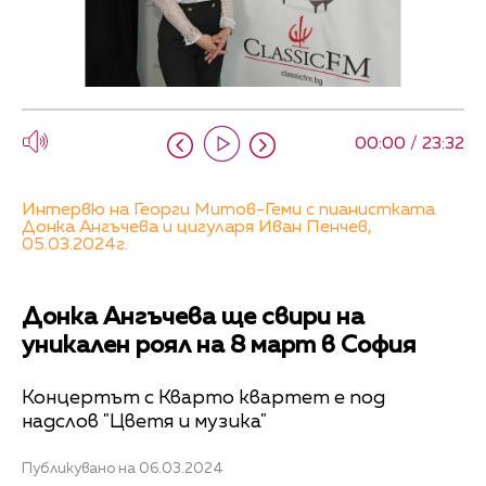
00:00 / 23:32
Интервю на Георги Митов-Геми с пианистката
Донка Ангъчева и цигуларя Иван Пенчев,
05.03.2024г.
Донка Ангъчева ще свири на
уникален роял на 8 март в София
Концертът с Кварто квартет е под
надслов "Цветя и музика"
Публикувано на 06.03.2024