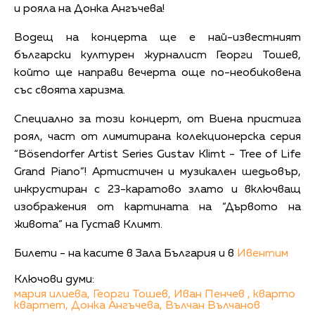
и рояла на Донка Ангъчева!
Водещ на концерта ще е най-известният
български културен журналист Георги Тошев,
който ще направи вечерта още по-необиковена
със своята харизма.
Специално за този концерт, от Виена пристига
роял, част от лимитирана колекционерска серия
“Bösendorfer Artist Series Gustav Klimt - Tree of Life
Grand Piano”! Артистичен и музикален шедьовър,
инкрустиран с 23-каратово злато и включващ
изображения от картината на “Дървото на
живота” на Густав Климт.
Билети - на касите в Зала България и в
Ивентим
Ключови думи:
мария илиева,
Георги Тошев,
Иван Пенчев ,
кварто
квартет,
Донка Ангъчева,
Вълчан Вълчанов