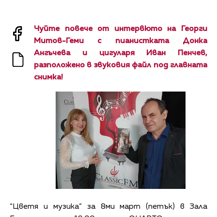
Чуйте повече от интервюто на Георги
Митов-Геми с пианистката Донка
Ангъчева и цигуларя Иван Пенчев,
разположено в звуковия файл под главната
снимка!
“Цветя и музика” за 8ми март (петък) в Зала