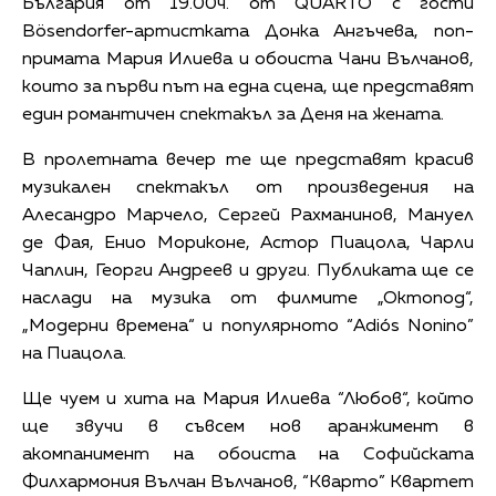
България от 19.00ч. от QUARTO с гости
Bösendorfer-артистката Донка Ангъчева, поп-
примата Мария Илиева и обоиста Чани Вълчанов,
които за първи път на една сцена, ще представят
един романтичен спектакъл за Деня на жената.
В пролетната вечер те ще представят красив
музикален спектакъл от произведения на
Алесандро Марчело, Сергей Рахманинов, Мануел
де Фая, Енио Мориконе, Астор Пиацола, Чарли
Чаплин, Георги Андреев и други. Публиката ще се
наслади на музика от филмите „Октопод“,
„Модерни времена“ и популярното “Adiós Nonino”
на Пиацола.
Ще чуем и хита на Мария Илиева “Любов“, който
ще звучи в съвсем нов аранжимент в
акомпанимент на обоиста на Софийската
Филхармония Вълчан Вълчанов, “Кварто” Квартет