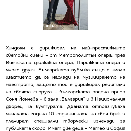
Снимка: Victor Santiago
Хиндоян е дирижирал на най-престижните
световни сцени – от Метрополитън опера, през
Виенската държавна опера, Парижката опера и
много други. Българската публика също е имала
щастието да се наслади на музицирането на
маестрото, защото той е дирижирал рецитали
на своята съпруга – българската оперна прима
Соня Йончева – в зала „България” и в Националния
дворец на културата. Двамата отпразнуваха
миналата година 10-годишнината на своя брак и
планират специални творчески изненади за
публиката скоро. Имат две деца – Матео и София