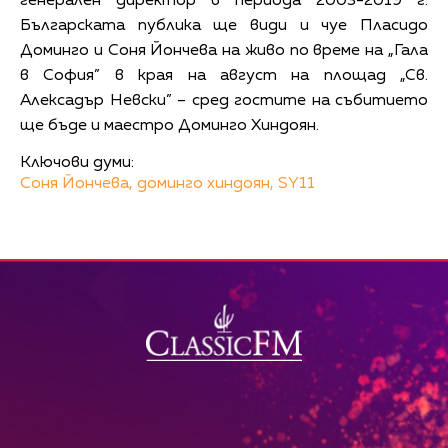
генерален директор в периода 2003-2019 г.
Българската публика ще види и чуе Пласидо
Доминго и Соня Йончева на живо по време на „Гала
в София” в края на август на площад „Св.
Алексадър Невски” – сред гостите на събитието
ще бъде и маестро Доминго Хиндоян.
Ключови думи:
Соня Йончева,
доминго хиндоян,
SY11