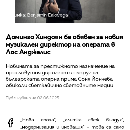
Снимка: Benjamin Ealovega
Доминго Хиндоян бе обявен за новия
музикален директор на операта в
Лос Анджелис
Новината за престижното назначение на
прословутия диригент и съпруг на
българската оперна прима Соня Йончева
обиколи светкавично световните медии
Публикувано на 02.06.2025
„Нова епоха”, „глътка свеж въздух”,
„модернизация и иновация” – това са само