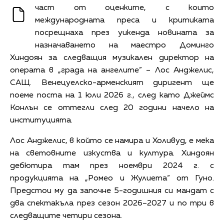
част от оценките, с които
международната преса и критиката
посрещнаха през уикенда новината за
назначаването на маестро Доминго
Хиндоян за следващия музикален директор на
операта в „града на ангелите” – Лос Анджелис,
САЩ. Венецуелско-арменският диригент ще
поеме поста на 1 юли 2026 г., след като Джеймс
Конлън се оттегли след 20 години начело на
институцията.
Лос Анджелис, в който се намира и Холивуд, е мека
на световните изкуства и култура. Хиндоян
дебютира там през ноември 2024 г. с
продукцията на „Ромео и Жулиета“ от Гуно.
Предстои му да започне 5-годишния си мандат с
два спектакъла през сезон 2026–2027 и по три в
следващите четири сезона.