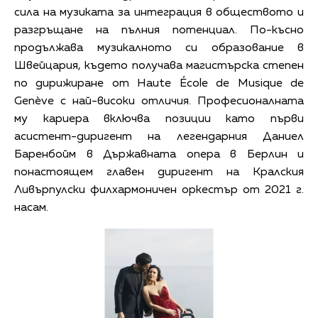
сила на музиката за интеграция в обществото и
разгръщане на пълния потенциал. По-късно
продължава музикалното си образование в
Швейцария, където получава магистърска степен
по дирижиране от Haute École de Musique de
Genève с най-високи отличия. Професионалната
му кариера включва позиции като първи
асистент-диригент на легендарния Даниел
Баренбойм в Държавната опера в Берлин и
понастоящем главен диригент на Кралския
Ливърпулски филхармоничен оркестър от 2021 г.
насам.