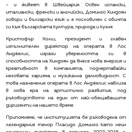
– и живеят в Швейцария. Освен испански,
италиански, френски и английски, Доминго Хиндоян
говори и български език и е пословичен с обичта
си към българската култура, природа и кухня.
Кристофър Колш, президент и главен
изпълнителен директор на операта в Лос
Анджелис, изрази увереността си в
способността на Хиндоян да внесе нова енергия и
креативност в компанията, подчертавайки
неговата харизма и музикална далновидност. С
това назначение операта в Лос Анджелис навлиза
в нова ера на артистично развитие, под
ръководството на един от най-обещаващите
диригенти на нашето време.
Припомняме, че институцията бе ръководена от
легендарния тенор Пласидо Доминго като неин