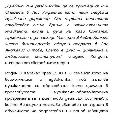
„Дълбоко съм развълнуван да се присъединя към
Операта в Лос Анджелис като неин следващ
музикален директор. От първата репетиция
почувствах силна връзка с изключителните
музиканти, екипа и духа на тази компания.
Привилегия е да наследя Маестро Джеймс Конл
ън,
чи
ето
визионерство оформи
операта в Лос
Анджелис в това, което е днес — динамична и
амбициозна институция,
“ сподели Хиндоян,
цитиран от световните медии.
Роден в Каракас през 1980 г. в семейството на
виолончелист и адвокатка, той започва
музикалното си образование като цигулар в
прословутата музикално-образователна
програмата за талантливи деца „Ел Система”, с
която Венецуела поставя световен стандарт в
обучението на подрастващи и приобщаващата