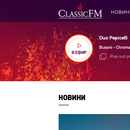
НОВИН
Duo Pepicelli
Busoni - Chroma
В ЕФИР
Pop out p
Pop out p
НОВИНИ