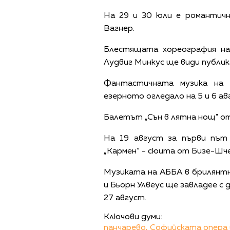
На 29 и 30 юли е романтич
Вагнер.
Блестящата хореография н
Лудвиг Минкус ще види публика
Фантастичната музика на 
езерното огледало на 5 и 6 ав
Балетът „Сън в лятна нощ" от
На 19 август за първи път
„Кармен“ - сюита от Бизе-Шче
Музиката на АББА в брилянт
и Бьорн Улвеус ще завладее с до
27 август.
Ключови думи:
панчарево,
Софийската опера 