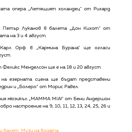
ната опера „Летящият холандец" от Рихард
а Петър Луканов в балета „Дон Кихот“ от
та на 3 и 4 август.
Карл Орф в „Кармина Бурана" ще огласи
густ.
 Феликс Менделсон ще е на 18 и 20 август.
 на езерната сцена ще бъдат представени
дрин и „Болеро“ от Морис Равел.
ния мюзикъл „MAMMA MIA!" от Бени Андершон
бро настроение на 9, 10, 11, 12, 13, 24, 25, 26 и
и балет,
Музи на водата