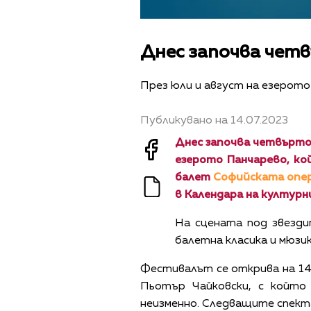
Днес започва чет
През юли и август на езерот
Публикувано на 14.07.2023
Днес започва четвъртот
езерото Панчарево, к
балет
Софийската опе
в Календара на културн
На сцената под звезд
балетна класика и мюзик
Фестивалът се открива на 14 
Пьотър Чайковски, с който
неизменно. Следващите спектакл