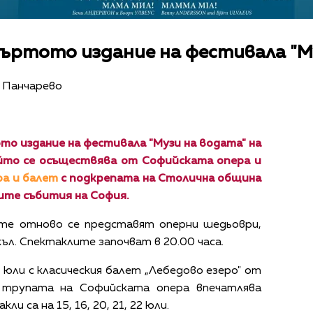
въртото издание на фестивала "М
о Панчарево
о издание на фестивала "Музи на водата" н
а
ойто се осъществява от Софийската опера и
ра и балет
с подкрепата на Столична община
ите събития на София.
ите отново се представят оперни шедьоври,
ъл. Спектаклите започват в 20.00 часа.
юли с класическия балет „Лебедово езеро" от
 трупата на Софийската опера впечатлява
и са на 15, 16, 20, 21, 22 юли.